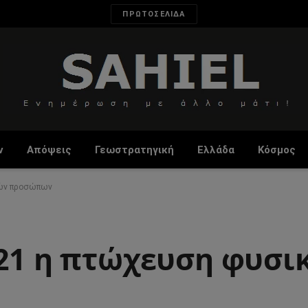
ΠΡΩΤΟΣΕΛΙΔΑ
ν
Απόψεις
Γεωστρατηγική
Ελλάδα
Κόσμος
κών προσώπων
021 η πτώχευση φυσι