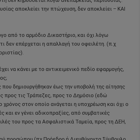
υτή δεν κηρύσσεται λόγω ανεπάρκειας περιουσίας.
ουσίας αποκλείει την πτώχευση, δεν αποκλείει – ΚΑΙ
γο από το αρμόδιο Δικαστήριο, και όχι λόγω
τι δεν επέρχεται η απαλλαγή του οφειλέτη. (π.χ
ριστίας).
έχει να κάνει με το αντικειμενικό πεδίο εφαρμογής,
ος;
ς που δημιουργήθηκαν έως την υποβολή της αίτησης
ς προς τις Τράπεζες, προς το Δημόσιο (εδώ
 ο χρόνος στον οποίο ανάγεται η υποχρέωση και όχι ο
ς και εν γένει αδικοπραξίες, από συμβατικές
ιλές του προς τα Ασφαλιστικά Ταμεία, προς τη ΔΕΗ,
κού προσώπου (πχ Πρόεδρο ή Διευθύνοντα Σύμβουλο