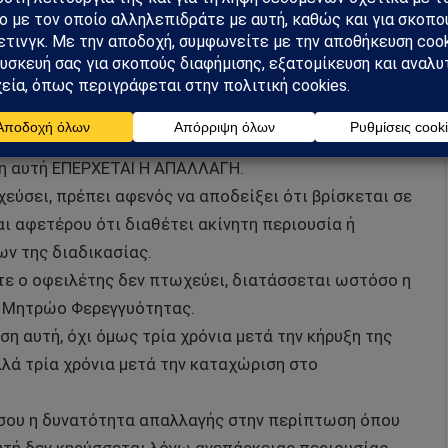
ή
κό πρόσωπο ο οποίος καίτοι βρίσκεται σε μόνιμη και
εν διαθέτει καθόλου περιουσία ή έστω περιουσία
 της πτώχευσης. Την απάντηση μας τη δίνει ο ίδιος
ωση αυτή ΕΠΕΡΧΕΤΑΙ Η ΑΠΑΛΛΑΓΗ.
εύσει, πρέπει αφενός να αποδείξει ότι βρίσκεται σε
ι αφετέρου ότι διαθέτει ακίνητη περιουσία ή
ων της διαδικασίας.
ότε ο οφειλέτης δεν πτωχεύει, διατάσσεται ωστόσο η
ό Μητρώο Φερεγγυότητας.
η αυτή, όχι όμως τρία χρόνια μετά την κήρυξη της
λά τρία χρόνια μετά την καταχώριση στο
ίσου η δυνατότητα απαλλαγής στην περίπτωση όπου