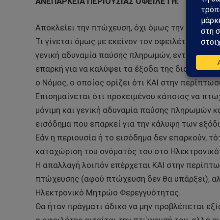
ΑΝΕΠΑΡΚΕΙΑ ΠΕΡΙΟΥΣΙΑΣ ΟΦΕΙΛΕΤΗ:
Αποκλείει την πτώχευση, όχι όμως την απαλλαγ
Τι γίνεται όμως με εκείνον τον οφειλέτη – φυσι
γενική αδυναμία παύσης πληρωμών, εντούτοις δ
επαρκή για να καλύψει τα έξοδα της διαδικασίας
ο Νόμος, ο οποίος ορίζει ότι ΚΑΙ στην περίπτ
Επισημαίνεται ότι προκειμένου κάποιος να πτωχ
μόνιμη και γενική αδυναμία παύσης πληρωμών κα
εισόδημα που επαρκεί για την κάλυψη των εξόδ
Εάν η περιουσία ή το εισόδημα δεν επαρκούν, τ
καταχώριση του ονόματός του στο Ηλεκτρονικ
Η απαλλαγή λοιπόν επέρχεται ΚΑΙ στην περίπτωσ
πτώχευσης (αφού πτώχευση δεν θα υπάρξει), αλ
Ηλεκτρονικό Μητρώο Φερεγγυότητας.
Θα ήταν πράγματι άδικο να μην προβλέπεται εξ