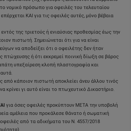
ε το νομικό πρόσωπο για οφειλές του τελευταίου
επέρχεται ΚΑΙ για τις οφειλές αυτές, μόνο βέβαια
 εντός της τριετούς ή ενιαύσιας προθεσμίας έως την
οιον πιστωτή. Σημειώνεται ότι για να είναι
ύγων να αποδείξει ότι ο οφειλέτης δεν ήταν
ς πτώχευσης ή ότι εκκρεμεί ποινική δίωξη σε βάρος
 απάτη υπεξαίρεση κλοπή πλαστογραφία και
 αυτά.
ής από κάποιον πιστωτή αποκλείει άνευ άλλου τινός
α κρίνει γι αυτό είναι το πτωχευτικό Δικαστήριο.
ΑΙ
για όσες οφειλές προκύπτουν ΜΕΤΑ την υποβολή
ρεία αμέλεια που προκάλεσε θάνατο ή σωματική
οφειλές από τα αδικήματα του Ν. 4557/2018
ριότητα)