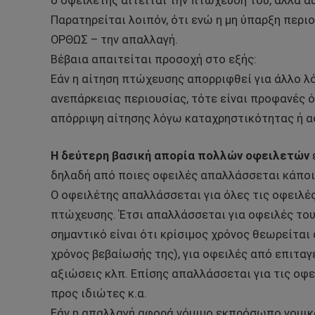
ο οφειλέτης αιτείται την πτώχευσή του, αλλά α
Παρατηρείται λοιπόν, ότι ενώ η μη ύπαρξη περι
ΟΡΘΩΣ – την απαλλαγή.
Βέβαια απαιτείται προσοχή στο εξής:
Εάν η αίτηση πτώχευσης απορριφθεί για άλλο λό
ανεπάρκειας περιουσίας, τότε είναι προφανές ό
απόρριψη αίτησης λόγω καταχρηστικότητας ή αο
Η δεύτερη βασική απορία πολλών οφειλετών
δηλαδή από ποιες οφειλές απαλλάσσεται κάποι
Ο οφειλέτης απαλλάσσεται για όλες τις οφειλέ
πτώχευσης. Έτσι απαλλάσσεται για οφειλές του
σημαντικό είναι ότι κρίσιμος χρόνος θεωρείται
χρόνος βεβαίωσής της), για οφειλές από επιταγέ
αξιώσεις κλπ. Επίσης απαλλάσσεται για τις οφε
προς ιδιώτες κ.α.
Εάν η απαλλαγή αφορά νόμιμο εκπρόσωπο νομι