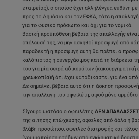
εταιρείας), ο οποίος έχει αλληλέγγυα ευθύνη μ
προς το Δημόσιο και τον ΕΦΚΑ, τότε η απαλλαγή 
για το φυσικό πρόσωπο και όχι για το νομικό.
Βασική προϋπόθεση βέβαια της απαλλαγής είναι
επέλευσή της, να μην ασκηθεί προσφυγή από κάπ
παραδεκτή η προσφυγή αυτή θα πρέπει ο προσφε
καλόπιστος ή συνεργάσιμος κατά τη διάρκεια τη
του για μία σειρά αδικημάτων (κακουργηματική
χρεωκοπία)ή ότι έχει καταδικαστεί για ένα από
Δε σημαίνει βέβαια αυτό ότι η άσκηση προσφυγ
την απαλλαγή του οφειλέτη, αφού μόνο αρμόδιο ν
Σίγουρα ωστόσο ο οφειλέτης
ΔΕΝ ΑΠΑΛΛΑΣΣΕΤ
της αίτησης πτώχευσης, οφειλές από δόλο ή βα
βλάβη προσώπου, οφειλές διατροφής και τέλος 
(νομιμοποίηση εσόδων από εγκληματική δραστη