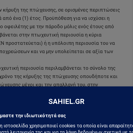
ην κήρυξη της πτώχευσης, σε ορισμένες περιπτώσεις
ά από ένα (1) έτος. Προϋπόθεση για να ισχύσει η
ο οφειλέτης με την πάροδο μόλις ενός έτους από
μβάνεται στην πτωχευτική περιουσία η κύρια
ΕΝ προστατεύεται) ή η υπόλοιπη περιουσία του να
υποχρεώσεων και να μην υπολείπεται σε αξία των
τωχευτική περιουσία περιλαμβάνεται το σύνολο της
 χρόνο της κήρυξης της πτώχευσης οπουδήποτε και
τώχευσης μέχρι και την απαλλαγή του, στην
ετήσια εισοδήματα του οφειλέτη που υπερβαίνουν
α γνωρίζει ότι θα αποξενωθεί παντελώς από όλη του
 μέρος του ετήσιου εισοδήματός του.