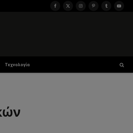
Facebook
X
Instagram
Pinterest
Tumblr
YouTu
(Twitter)
Τεχνολογία
κών