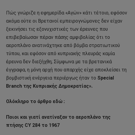
Πώς γνώριζε η εφημερίδα «Αγών» κάτι τέτοιο, εφόσον
ακόμα ούτε οι Βρετανοί εμπειρογνώμονες δεν είχαν
ξεκινήσει τις εξονυχιστικές των έρευνες που
επιβεβαίωσαν πέραν πάσης αμφιβολίας ότι το
αεροπλάνο ανατινάχτηκε από βόμβα στρατιωτικού
τύπου, και εφόσον από κυπριακής πλευράς καμία
έρευνα δεν διεξήχθη; Σύμφωνα με τα βρετανικά
έγγραφα, η μόνη αρχή που απαρχής είχε αποκλείσει τη
βομβιστική ενέργεια περιέργως ήταν το
Special
Branch της Κυπριακής Δημοκρατίας».
Ολόκληρο το άρθρο εδώ :
Ποιοι και γιατί ανατίναξαν τo αεροπλάνο της
πτήσης CY 284 το 1967