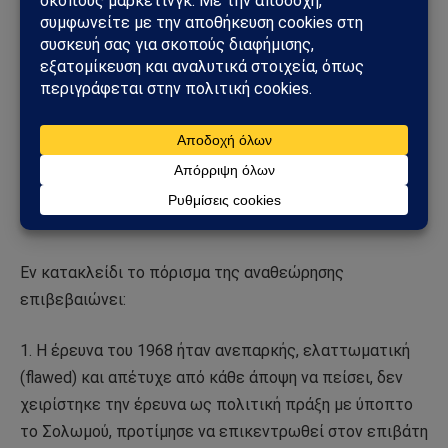
Γρίβας ήταν ο στόχος ή ότι ο Μακάριος και ο
Γιωρκάτζης ήταν οι υπεύθυνοι…», έγραψε ο συγγραφέας
και ολοκλήρωσε (τονίζει η Αναθεώρηση) ότι «μάλλον
δεν θα βρεθεί επαρκής μαρτυρία που να αποκαλύπτει
τους υπεύθυνους και το κριτήριο για την καταστροφή
του αεροπλάνου, των επιβατών και πληρώματος». Η
Αναθεώρηση συμφωνεί και προσθέτει «κατά πόσο τα
συμπεράσματα του συγγραφέα είναι σωστά, είναι θέμα
συζήτησης».
Εν κατακλείδι το πόρισμα της αναθεώρησης
επιβεβαιώνει:
1. Η έρευνα του 1968 ήταν ανεπαρκής, ελαττωματική
(flawed) και απέτυχε από κάθε άποψη να πείσει, δεν
χειρίστηκε την έρευνα ως πολιτική πράξη με ύποπτο
το Σολωμού, προτίμησε να επικεντρωθεί στον επιβάτη