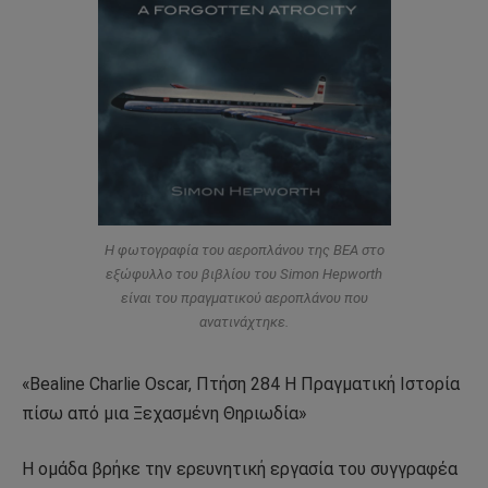
Η φωτογραφία του αεροπλάνου της ΒΕΑ στο
εξώφυλλο του βιβλίου του Simon Hepworth
είναι του πραγματικού αεροπλάνου που
ανατινάχτηκε.
«Bealine Charlie Oscar, Πτήση 284 Η Πραγματική Ιστορία
πίσω από μια Ξεχασμένη Θηριωδία»
Η ομάδα βρήκε την ερευνητική εργασία του συγγραφέα