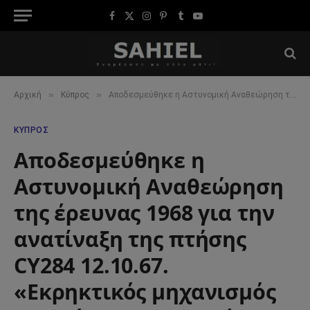
Facebook
X
Instagram
Pinterest
Tumblr
YouTube
(Twitter)
»
»
Αρχική
Κύπρος
Αποδεσμεύθηκε η Αστυνομική Αναθεώρηση της έρευνας 1968 για την ανατίναξη της πτήσης CY284 12.10.67. «Εκρηκτικός μηχανισμός υψηλής στρατιωτικής ποιότητας ανατίναξε το αεροπλάνο»
ΚΎΠΡΟΣ
Αποδεσμεύθηκε η
Αστυνομική Αναθεώρηση
της έρευνας 1968 για την
ανατίναξη της πτήσης
CY284 12.10.67.
«Εκρηκτικός μηχανισμός