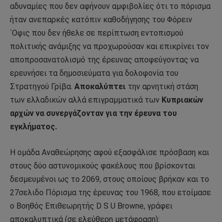
αδυναμίες που δεν αφήνουν αμφιβολίες ότι το πόρισμα
ήταν ανεπαρκές κατόπιν καθοδήγησης του Φόρειν
΄Οφις που δεν ήθελε σε περίπτωση εντοπισμού
πολιτικής ανάμιξης να προχωρούσαν και επικρίνει τον
αποπροσανατολισμό της έρευνας αποφεύγοντας να
ερευνήσει τα δημοσιεύματα για δολοφονία του
Στρατηγού Γρίβα.
Αποκαλύπτει
την αρνητική στάση
των ελλαδικών αλλά επιγραμματικά των
Κυπριακών
αρχών να συνεργάζονταν για την έρευνα του
εγκλήματος.
Η ομάδα Αναθεώρησης αφού εξασφάλισε πρόσβαση και
στους δύο αστυνομικούς φακέλους που βρίσκονται
δεσμευμένοι ως το 2069, στους οποίους βρήκαν και το
27σελιδο Πόρισμα της έρευνας του 1968, που ετοίμασε
ο Βοηθός Επιθεωρητής D S U Browne, γράφει
αποκαλυπτικά (σε ελεύθερη μετάφραση):