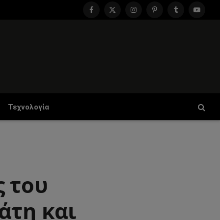
Facebook
X
Instagram
Pinterest
Tumblr
YouTu
(Twitter)
Τεχνολογία
ς του
άτη και