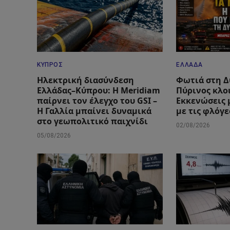
ΚΎΠΡΟΣ
ΕΛΛΆΔΑ
Ηλεκτρική διασύνδεση
Φωτιά στη Δ
Ελλάδας–Κύπρου: Η Meridiam
Πύρινος κλο
παίρνει τον έλεγχο του GSI –
Εκκενώσεις 
Η Γαλλία μπαίνει δυναμικά
με τις φλόγε
στο γεωπολιτικό παιχνίδι
02/08/2026
05/08/2026