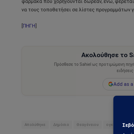
φάρμακα που χορηγούνται δωρεάν, ενώ, φέρεται 
να τους τοποθετήσει σε λίστες προγραμμάτων γι
[
ΠΗΓΗ
]
Ακολούθησε το Sa
Πρόσθεσε το Sahiel ως προτιμώμενη πηγ
ειδήσεις
Add as a 
Απολύθηκε
Δημόσιο
Θεαγένειου
ογκολόγος