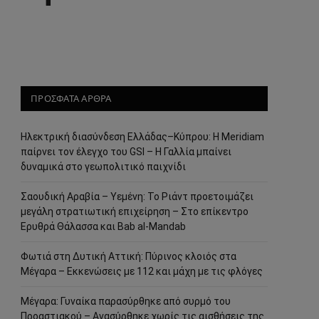
ΠΡΟΣΦΑΤΑ ΑΡΘΡΑ
Ηλεκτρική διασύνδεση Ελλάδας–Κύπρου: Η Meridiam
παίρνει τον έλεγχο του GSI – Η Γαλλία μπαίνει
δυναμικά στο γεωπολιτικό παιχνίδι
Σαουδική Αραβία – Υεμένη: Το Ριάντ προετοιμάζει
μεγάλη στρατιωτική επιχείρηση – Στο επίκεντρο
Ερυθρά Θάλασσα και Bab al-Mandab
Φωτιά στη Δυτική Αττική: Πύρινος κλοιός στα
Μέγαρα – Εκκενώσεις με 112 και μάχη με τις φλόγες
Μέγαρα: Γυναίκα παρασύρθηκε από συρμό του
Προαστιακού – Ανασύρθηκε χωρίς τις αισθήσεις της