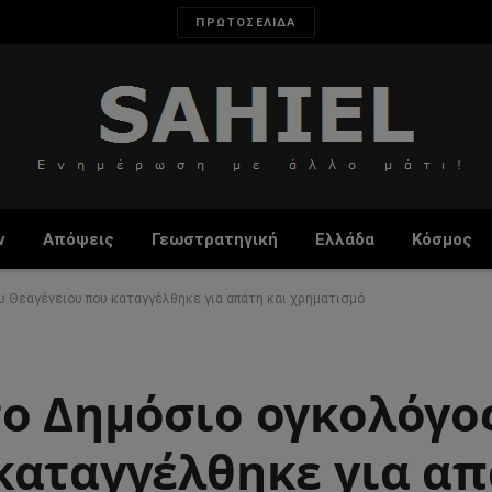
ΠΡΩΤΟΣΕΛΙΔΑ
ν
Απόψεις
Γεωστρατηγική
Ελλάδα
Κόσμος
υ Θεαγένειου που καταγγέλθηκε για απάτη και χρηματισμό
ο Δημόσιο ογκολόγο
καταγγέλθηκε για απ