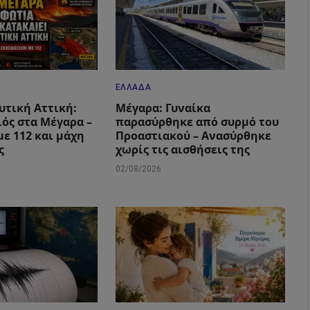
ΕΛΛΆΔΑ
υτική Αττική:
Μέγαρα: Γυναίκα
ιός στα Μέγαρα –
παρασύρθηκε από συρμό του
με 112 και μάχη
Προαστιακού – Ανασύρθηκε
ς
χωρίς τις αισθήσεις της
02/08/2026