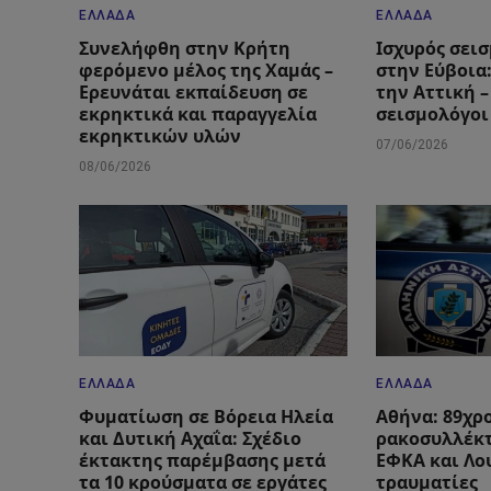
ΕΛΛΆΔΑ
ΕΛΛΆΔΑ
Συνελήφθη στην Κρήτη
Ισχυρός σεισ
φερόμενο μέλος της Χαμάς –
στην Εύβοια
Ερευνάται εκπαίδευση σε
την Αττική –
εκρηκτικά και παραγγελία
σεισμολόγοι
εκρηκτικών υλών
07/06/2026
08/06/2026
ΕΛΛΆΔΑ
ΕΛΛΆΔΑ
Φυματίωση σε Βόρεια Ηλεία
Αθήνα: 89χρ
και Δυτική Αχαΐα: Σχέδιο
ρακοσυλλέκτ
έκτακτης παρέμβασης μετά
ΕΦΚΑ και Λο
τα 10 κρούσματα σε εργάτες
τραυματίες