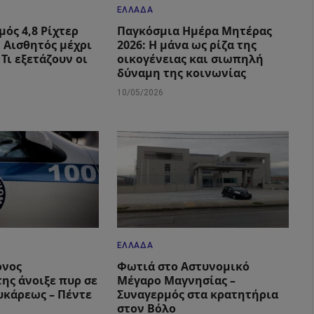
ΕΛΛΆΔΑ
μός 4,8 Ρίχτερ
Παγκόσμια Ημέρα Μητέρας
: Αισθητός μέχρι
2026: Η μάνα ως ρίζα της
 Τι εξετάζουν οι
οικογένειας και σιωπηλή
δύναμη της κοινωνίας
10/05/2026
ΕΛΛΆΔΑ
ονος
Φωτιά στο Αστυνομικό
ης άνοιξε πυρ σε
Μέγαρο Μαγνησίας –
υκάρεως – Πέντε
Συναγερμός στα κρατητήρια
στον Βόλο