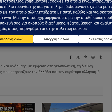
m
Ακολουθήστε στο YouTube
Facebook
Twitter
Pinterest
Tumblr
Facebook
X
Pinterest
Instagram
Tumbl
(Twitter)
ης και ανάλυσης με έμφαση στη γεωπολιτική, τη διεθνή
εις που επηρεάζουν την Ελλάδα και τον ευρύτερο ελληνισμό.