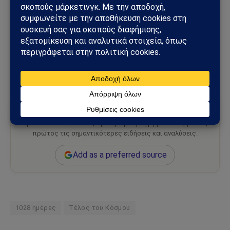
Πηγή:
thebigtheone.com
Ακολουθήστε το
Sahiel.gr στο Google News
και
μάθετε πρώτοι όλες τις ειδήσεις.
Ακολούθησε το Sahiel στο Google News
Πρόσθεσε το Sahiel ως προτιμώμενη πηγή για να λαμβάνεις
πρώτος τις σημαντικότερες ειδήσεις και αναλύσεις.
Add as a preferred source
1028 ημέρες
Τέλος του Κόσμου