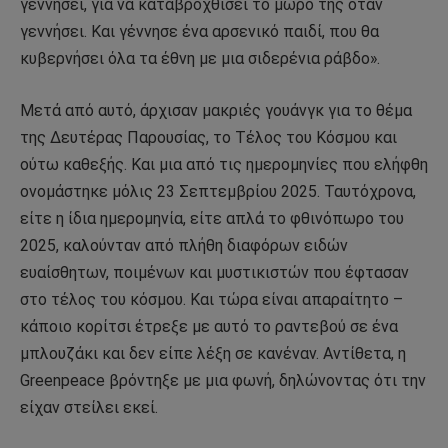
γεννήσει, για να καταβροχθίσει το μωρό της όταν
γεννήσει. Και γέννησε ένα αρσενικό παιδί, που θα
κυβερνήσει όλα τα έθνη με μια σιδερένια ράβδο».
Μετά από αυτό, άρχισαν μακριές γουάνγκ για το θέμα
της Δευτέρας Παρουσίας, το Τέλος του Κόσμου και
ούτω καθεξής. Και μια από τις ημερομηνίες που ελήφθη
ονομάστηκε μόλις 23 Σεπτεμβρίου 2025. Ταυτόχρονα,
είτε η ίδια ημερομηνία, είτε απλά το φθινόπωρο του
2025, καλούνταν από πλήθη διαφόρων ειδών
ευαίσθητων, ποιμένων και μυστικιστών που έφτασαν
στο τέλος του κόσμου. Και τώρα είναι απαραίτητο –
κάποιο κορίτσι έτρεξε με αυτό το ραντεβού σε ένα
μπλουζάκι και δεν είπε λέξη σε κανέναν. Αντίθετα, η
Greenpeace βρόντηξε με μια φωνή, δηλώνοντας ότι την
είχαν στείλει εκεί.