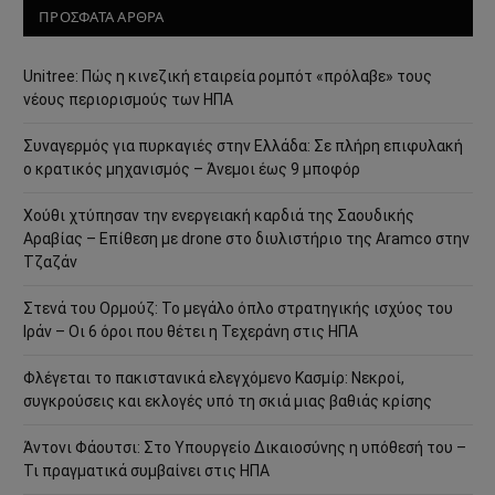
ΠΡΟΣΦΑΤΑ ΑΡΘΡΑ
Unitree: Πώς η κινεζική εταιρεία ρομπότ «πρόλαβε» τους
νέους περιορισμούς των ΗΠΑ
Συναγερμός για πυρκαγιές στην Ελλάδα: Σε πλήρη επιφυλακή
ο κρατικός μηχανισμός – Άνεμοι έως 9 μποφόρ
Χούθι χτύπησαν την ενεργειακή καρδιά της Σαουδικής
Αραβίας – Επίθεση με drone στο διυλιστήριο της Aramco στην
Τζαζάν
Στενά του Ορμούζ: Το μεγάλο όπλο στρατηγικής ισχύος του
Ιράν – Οι 6 όροι που θέτει η Τεχεράνη στις ΗΠΑ
Φλέγεται το πακιστανικά ελεγχόμενο Κασμίρ: Νεκροί,
συγκρούσεις και εκλογές υπό τη σκιά μιας βαθιάς κρίσης
Άντονι Φάουτσι: Στο Υπουργείο Δικαιοσύνης η υπόθεσή του –
Τι πραγματικά συμβαίνει στις ΗΠΑ