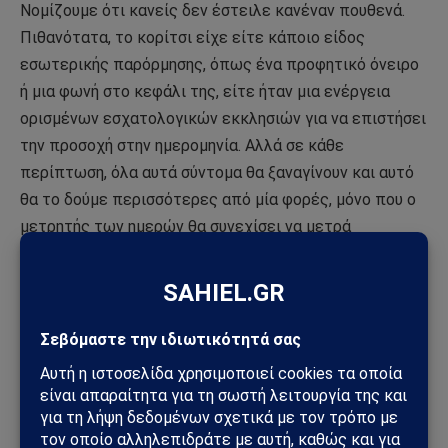
Νομίζουμε ότι κανείς δεν έστειλε κανέναν πουθενά.
Πιθανότατα, το κορίτσι είχε είτε κάποιο είδος
εσωτερικής παρόρμησης, όπως ένα προφητικό όνειρο
ή μια φωνή στο κεφάλι της, είτε ήταν μια ενέργεια
ορισμένων εσχατολογικών εκκλησιών για να επιστήσει
την προσοχή στην ημερομηνία. Αλλά σε κάθε
περίπτωση, όλα αυτά σύντομα θα ξαναγίνουν και αυτό
θα το δούμε περισσότερες από μία φορές, μόνο που ο
μετρητής των ημερών θα συνεχίσει να μετρά
αντίστροφα περαιτέρω.
Αν και, φυσικά, όλα έχουν ήδη αρχίσει να
περιστρέφονται με τέτοιο τρόπο που σύντομα κανείς
δεν θα σκεφτεί καν κάτι ιδιαίτερο. Δεν θα γίνουν ούτε
τένις και άλλα τουρνουά, γιατί ο κόσμος θα ασχολείται
μόνο με το πρόβλημα της επιβίωσης, οπότε
παρακολουθούμε την εξέλιξη των γεγονότων.