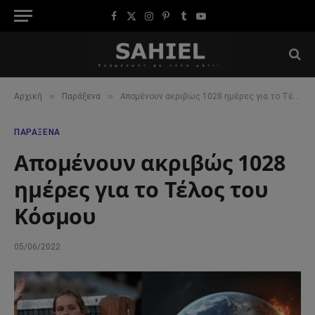
Facebook
X
Instagram
Pinterest
Tumblr
YouTube
(Twitter)
»
»
Αρχική
Παράξενα
Απομένουν ακριβώς 1028 ημέρες για το Τέλος του Κόσμου
ΠΑΡΆΞΕΝΑ
Απομένουν ακριβώς 1028
ημέρες για το Τέλος του
Κόσμου
05/06/2022