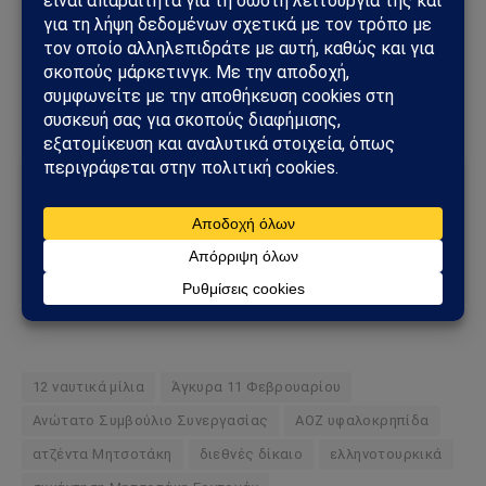
Το Sahiel φιλτράρει τις εξελίξεις με ανεξάρτητη ματιά, χωρίς
φίλτρα και χωρίς εξαρτήσεις. Ενημερώσου για όσα
παίζουν
πίσω απ’ τα φώτα
.
Ακολούθησε το Sahiel στο Google News
Πρόσθεσε το Sahiel ως προτιμώμενη πηγή για να λαμβάνεις
πρώτος τις σημαντικότερες ειδήσεις και αναλύσεις.
Add as a preferred source
12 ναυτικά μίλια
Άγκυρα 11 Φεβρουαρίου
Ανώτατο Συμβούλιο Συνεργασίας
ΑΟΖ υφαλοκρηπίδα
ατζέντα Μητσοτάκη
διεθνές δίκαιο
ελληνοτουρκικά