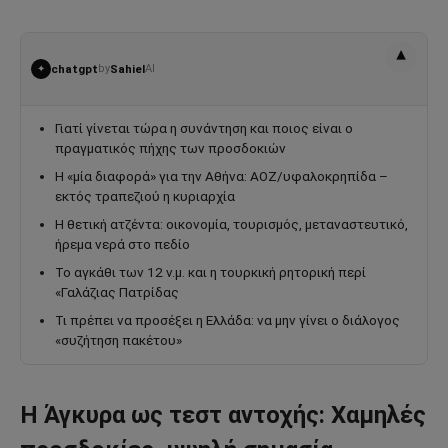
▾
chatgpt
by
Sahiel
AI
✦
Γιατί γίνεται τώρα η συνάντηση και ποιος είναι ο
πραγματικός πήχης των προσδοκιών
Η «μία διαφορά» για την Αθήνα: ΑΟΖ/υφαλοκρηπίδα –
εκτός τραπεζιού η κυριαρχία
Η θετική ατζέντα: οικονομία, τουρισμός, μεταναστευτικό,
ήρεμα νερά στο πεδίο
Το αγκάθι των 12 ν.μ. και η τουρκική ρητορική περί
«Γαλάζιας Πατρίδας
Τι πρέπει να προσέξει η Ελλάδα: να μην γίνει ο διάλογος
«συζήτηση πακέτου»
Η Άγκυρα ως τεστ αντοχής: Χαμηλές