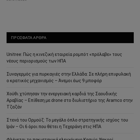
ΠΡΟΣΦΑΤΑ ΑΡΘΡΑ
Unitree: Πώς η κινεζική εταιρεία ρομπότ «πρόλαβε» τους
νέους περιορισμούς των ΗΠΑ
Συναγερμός για πυρκαγιές στην Ελλάδα: Σε πλήρη επιφυλακή
ο κρατικός μηχανισμός – Άνεμοι έως 9 μποφόρ
Χούθι χτύπησαν την ενεργειακή καρδιά της Σαουδικής
Αραβίας – Επίθεση με drone στο διυλιστήριο της Aramco στην
Τζαζάν
Στενά του Ορμούζ: Το μεγάλο όπλο στρατηγικής ισχύος του
Ιράν – Οι 6 όροι που θέτει η Τεχεράνη στις ΗΠΑ
Φλέγεται το πακιστανικά ελεγχόμενο Κασμίρ: Νεκροί,