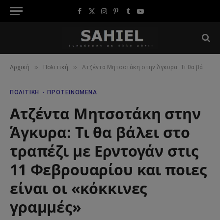
Facebook
X
Instagram
Pinterest
Tumblr
YouTube
(Twitter)
»
»
Αρχική
Πολιτική
Ατζέντα Μητσοτάκη στην Άγκυρα: Τι θα βάλει στο τραπέζι με Ερντογάν στις 11 Φεβρουαρίου και ποιες είναι οι «κόκκινες γραμμές»
ΠΟΛΙΤΙΚΉ
ΠΡΟΤΕΙΝΌΜΕΝΑ
Ατζέντα Μητσοτάκη στην
Άγκυρα: Τι θα βάλει στο
τραπέζι με Ερντογάν στις
11 Φεβρουαρίου και ποιες
είναι οι «κόκκινες
γραμμές»