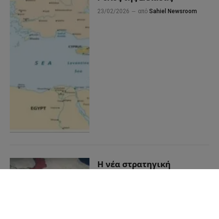
23/02/2026
από
Sahiel Newsroom
Η νέα στρατηγική
ισορροπία στο Αιγαίο το
2026
21/02/2026
από
Αναστάσιος
Βλαχάκης