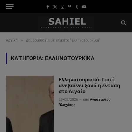
Facebook
X
Instagram
Pinterest
Tumblr
YouTube
(Twitter)
»
Αρχική
Δημοσιεύσεις με ετικέτα "ελληνοτουρκικά"
ΚΑΤΗΓΟΡΊΑ:
ΕΛΛΗΝΟΤΟΥΡΚΙΚΆ
Ελληνοτουρκικά: Γιατί
ανεβαίνει ξανά η ένταση
στο Αιγαίο
29/05/2026
από
Αναστάσιος
Βλαχάκης