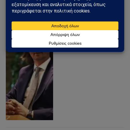
Ιμπραήμ Καραγκιούλ:
Ακραία τουρκική ρητορική
στοχοποιεί Αιγαίο, Θράκη
και Κύπρο
29/04/2026
από
Sahiel Newsroom