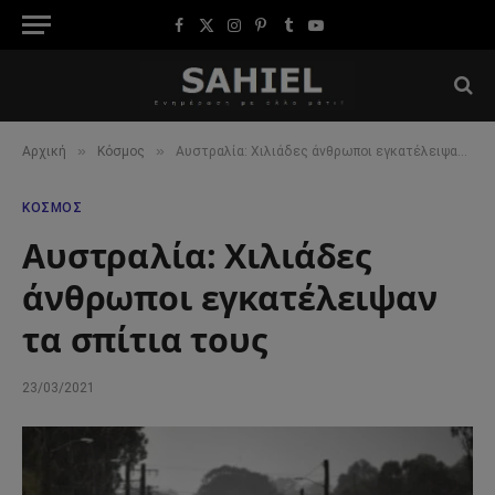
Facebook
X
Instagram
Pinterest
Tumblr
YouTube
(Twitter)
»
»
Αρχική
Κόσμος
Αυστραλία: Χιλιάδες άνθρωποι εγκατέλειψαν τα σπίτια τους
ΚΌΣΜΟΣ
Αυστραλία: Χιλιάδες
άνθρωποι εγκατέλειψαν
τα σπίτια τους
23/03/2021