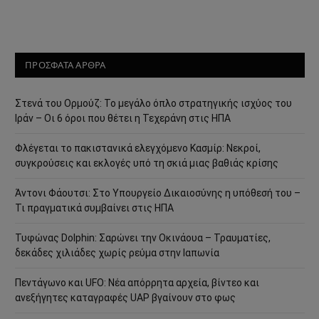
ΠΡΟΣΦΑΤΑ ΑΡΘΡΑ
Στενά του Ορμούζ: Το μεγάλο όπλο στρατηγικής ισχύος του
Ιράν – Οι 6 όροι που θέτει η Τεχεράνη στις ΗΠΑ
Φλέγεται το πακιστανικά ελεγχόμενο Κασμίρ: Νεκροί,
συγκρούσεις και εκλογές υπό τη σκιά μιας βαθιάς κρίσης
Άντονι Φάουτσι: Στο Υπουργείο Δικαιοσύνης η υπόθεσή του –
Τι πραγματικά συμβαίνει στις ΗΠΑ
Τυφώνας Dolphin: Σαρώνει την Οκινάουα – Τραυματίες,
δεκάδες χιλιάδες χωρίς ρεύμα στην Ιαπωνία
Πεντάγωνο και UFO: Νέα απόρρητα αρχεία, βίντεο και
ανεξήγητες καταγραφές UAP βγαίνουν στο φως