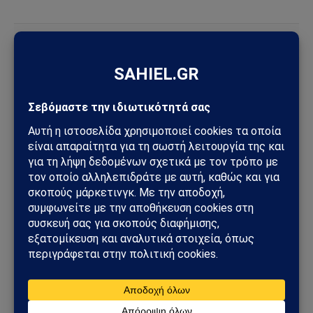
ΔΕΙΤΕ ΕΠΙΣΗΣ →
ΚΌΣΜΟΣ
Στενά του Ορμούζ: Το μεγάλο όπλο στρατηγικής
ισχύος του Ιράν – Οι 6 όροι που θέτει η Τεχεράνη
στις ΗΠΑ