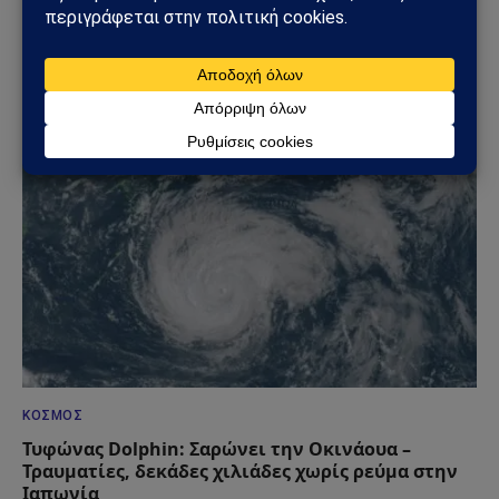
ΚΌΣΜΟΣ
Άντονι Φάουτσι: Στο Υπουργείο Δικαιοσύνης η
υπόθεσή του – Τι πραγματικά συμβαίνει στις ΗΠΑ
09/08/2026
ΚΌΣΜΟΣ
Τυφώνας Dolphin: Σαρώνει την Οκινάουα –
Τραυματίες, δεκάδες χιλιάδες χωρίς ρεύμα στην
Ιαπωνία