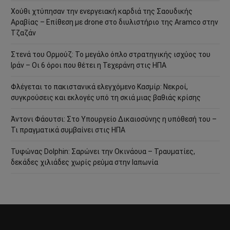
Χούθι χτύπησαν την ενεργειακή καρδιά της Σαουδικής
Αραβίας – Επίθεση με drone στο διυλιστήριο της Aramco στην
Τζαζάν
Στενά του Ορμούζ: Το μεγάλο όπλο στρατηγικής ισχύος του
Ιράν – Οι 6 όροι που θέτει η Τεχεράνη στις ΗΠΑ
Φλέγεται το πακιστανικά ελεγχόμενο Κασμίρ: Νεκροί,
συγκρούσεις και εκλογές υπό τη σκιά μιας βαθιάς κρίσης
Άντονι Φάουτσι: Στο Υπουργείο Δικαιοσύνης η υπόθεσή του –
Τι πραγματικά συμβαίνει στις ΗΠΑ
Τυφώνας Dolphin: Σαρώνει την Οκινάουα – Τραυματίες,
δεκάδες χιλιάδες χωρίς ρεύμα στην Ιαπωνία