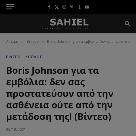
Facebook
X
Instagram
Pinterest
Tumblr
YouTube
(Twitter)
»
»
Αρχική
Βίντεο
Boris Johnson για τα εμβόλια: δεν σας προστατεύουν από την ασθένεια ούτε από την μετάδοση της! (Βίντεο)
ΒΊΝΤΕΟ
ΚΌΣΜΟΣ
Boris Johnson για τα
εμβόλια: δεν σας
προστατεύουν από την
ασθένεια ούτε από την
μετάδοση της! (Βίντεο)
25/10/2021