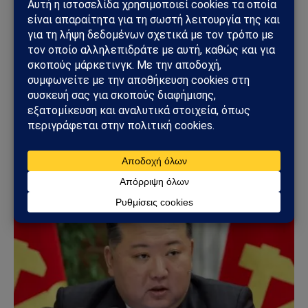
ΚΌΣΜΟΣ
ΗΠΑ – Ιράν: Νέα αμερικανικά πλήγματα,
επιθέσεις στο Ορμούζ και φόβοι για γενικευμένη
ανάφλεξη στη Μέση Ανατολή
14/07/2026