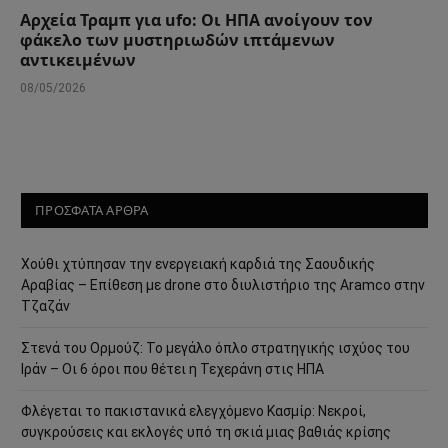
Αρχεία Τραμπ για ufo: Οι ΗΠΑ ανοίγουν τον
φάκελο των μυστηριωδών ιπτάμενων
αντικειμένων
08/05/2026
ΠΡΟΣΦΑΤΑ ΑΡΘΡΑ
Χούθι χτύπησαν την ενεργειακή καρδιά της Σαουδικής
Αραβίας – Επίθεση με drone στο διυλιστήριο της Aramco στην
Τζαζάν
Στενά του Ορμούζ: Το μεγάλο όπλο στρατηγικής ισχύος του
Ιράν – Οι 6 όροι που θέτει η Τεχεράνη στις ΗΠΑ
Φλέγεται το πακιστανικά ελεγχόμενο Κασμίρ: Νεκροί,
συγκρούσεις και εκλογές υπό τη σκιά μιας βαθιάς κρίσης