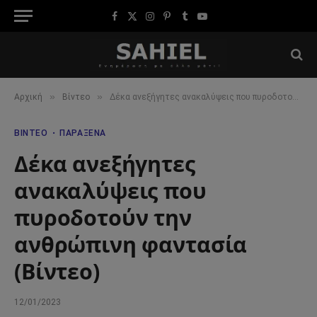
Facebook
X
Instagram
Pinterest
Tumblr
YouTube
(Twitter)
»
»
Αρχική
Βίντεο
Δέκα ανεξήγητες ανακαλύψεις που πυροδοτούν την ανθρώπινη φαντασία (Βίντεο)
ΒΊΝΤΕΟ
ΠΑΡΆΞΕΝΑ
Δέκα ανεξήγητες
ανακαλύψεις που
πυροδοτούν την
ανθρώπινη φαντασία
(Βίντεο)
12/01/2023