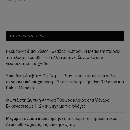
20/08/2025
ΠΡΟΣΦΑΤΑ ΑΡΘΡΑ
Ηλεκτρική διασύνδεση Ελλάδας–Κύπρου: Η Meridiam παίρνει
τον έλεγχο του GSI – Η Γαλλία μπαίνει δυναμικά στο
γεωπολιτικό παιχνίδι
Σαουδική Αραβία – Υεμένη: Το Ριάντ προετοιμάζει μεγάλη
στρατιωτική επιχείρηση – Στο επίκεντρο Ερυθρά Θάλασσα και
Bab al-Mandab
Φωτιά στη Δυτική Αττική: Πύρινος κλοιός στα Μέγαρα –
Εκκενώσεις με 112 και μάχη με τις φλόγες
Μέγαρα: Γυναίκα παρασύρθηκε από συρμό του Προαστιακού –
Ανασύρθηκε χωρίς τις αισθήσεις της