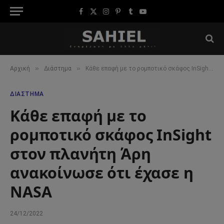
Facebook
X
Instagram
Pinterest
Tumblr
YouTube
(Twitter)
»
»
Αρχική
Διάστημα
Κάθε επαφή με το ρομποτικό σκάφος InSight στον πλανήτη Άρη ανακοίνωσε ότι έχασε η NASA
ΔΙΆΣΤΗΜΑ
Κάθε επαφή με το
ρομποτικό σκάφος InSight
στον πλανήτη Άρη
ανακοίνωσε ότι έχασε η
NASA
24/12/2022