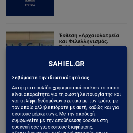
Έκθεση «Αρχαιολατρεία
και Φιλελληνισμός.
Συλλογή Θανάση και
Μαρίνας Μαρτίνου» από
το Μουσείο Κυκλαδικής
Τέχνης στον Διεθνή
Αερολιμένα Αθηνών 16
Δεκεμβρίου 2020-30
Απριλίου 2021
21/01/2021
από
Sahiel Newsroom