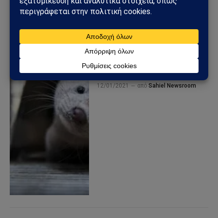
Οργανώσεις ζητούν από το
ΥΠ.Α.Α.Τ να στηρίξει τη
λήψη μέτρων έκτακτης
ανάγκης σε επίπεδο Ε.Ε για
την εκτροφή των μινκ
12/01/2021
από
Sahiel Newsroom