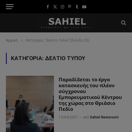
Facebook
X
Instagram
Pinterest
Tumblr
YouTube
(Twitter)
»
Αρχική
Κατηγορία: "Δελτίο Τύπου"(Σελίδα 25)
ΚΑΤΗΓΟΡΊΑ:
ΔΕΛΤΊΟ ΤΎΠΟΥ
Παραδίδεται το έργο
κατασκευής του πλέον
σύγχρονου
Εμπορευματικού Κέντρου
της χώρας στο Θριάσιο
Πεδίο
13/04/2021
από
Sahiel Newsroom