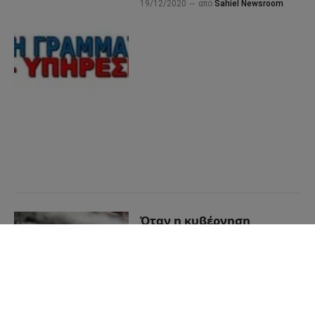
19/12/2020
από
Sahiel Newsroom
Όταν η κυβέρνηση
διατυμπάνιζε τα αυστηρά
μέτρα βιοασφάλειας, το
13% των εκτροφείων μινκ
είχε ήδη μολυνθεί
06/12/2020
από
Sahiel Newsroom