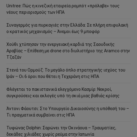
Unitree: Πώς η κινεζική εταιρεία ρομπότ «πρόλαβε» τους
νέους περιορισμούς των ΗΠΑ
Συναγερμός για πυρκαγιές στην Ελλάδα: Σε πλήρη επιφυλακή
ο κρατικός μηχανισμός – Άνεμοι έως 9 μποφόρ
Χούθι χτύπησαν την ενεργειακή καρδιά της Σαουδικής
Αραβίας – Επίθεση με drone στο διυλιστήριο της Aramco στην
Τζαζάν
Στενά του Ορμούζ: Το μεγάλο όπλο στρατηγικής ισχύος του
Ιράν – Οι 6 όροι που θέτει η Τεχεράνη στις ΗΠΑ
Φλέγεται το πακιστανικά ελεγχόμενο Κασμίρ: Νεκροί,
συγκρούσεις και εκλογές υπό τη σκιά μιας βαθιάς κρίσης
Άντονι Φάουτσι: Στο Υπουργείο Δικαιοσύνης η υπόθεσή του –
Τι πραγματικά συμβαίνει στις ΗΠΑ
Τυφώνας Dolphin: Σαρώνει την Οκινάουα – Τραυματίες,
δεκάδες χιλιάδες χωρίς ρεύμα στην Ιαπωνία