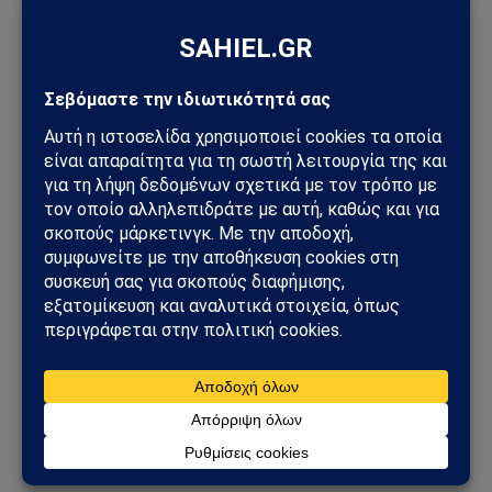
Ακολουθήστε στο YouTube
Facebook
Twitter
Pinterest
Tumblr
Sahiel Newsroom
Facebook
X
Pinterest
Instagram
Tumblr
(Twitter)
Το Sahiel.gr είναι ανεξάρτητη ψηφιακή πύλη ενημέρωσης
και ανάλυσης με έμφαση στη γεωπολιτική, τη διεθνή
ασφάλεια, τα εθνικά ζητήματα και τις διεθνείς εξελίξεις
που επηρεάζουν την Ελλάδα και τον ευρύτερο ελληνισμό.
ΔΕΙΤΕ ΕΠΙΣΗΣ →