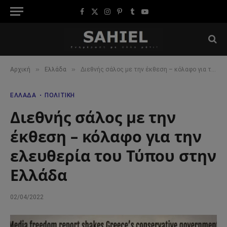
Facebook
X
Instagram
Pinterest
Tumblr
YouTube
(Twitter)
»
»
Αρχική
Ελλάδα
Διεθνής σάλος με την έκθεση – κόλαφο για την ελευθερία του Τύπου στην Ελλάδα
ΕΛΛΆΔΑ
ΠΟΛΙΤΙΚΉ
Διεθνής σάλος με την
έκθεση – κόλαφο για την
ελευθερία του Τύπου στην
Ελλάδα
02/04/2022