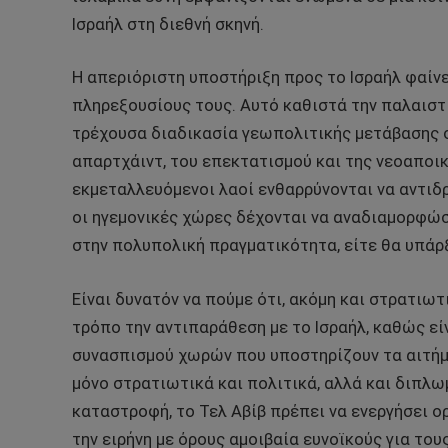
Ισραήλ στη διεθνή σκηνή.
Η απεριόριστη υποστήριξη προς το Ισραήλ φαίνε
πληρεξουσίους τους. Αυτό καθιστά την παλαιστ
τρέχουσα διαδικασία γεωπολιτικής μετάβασης σ
απαρτχάιντ, του επεκτατισμού και της νεοαποικι
εκμεταλλευόμενοι λαοί ενθαρρύνονται να αντιδρ
οι ηγεμονικές χώρες δέχονται να αναδιαμορφώ
στην πολυπολική πραγματικότητα, είτε θα υπάρ
Είναι δυνατόν να πούμε ότι, ακόμη και στρατιω
τρόπο την αντιπαράθεση με το Ισραήλ, καθώς εί
συνασπισμού χωρών που υποστηρίζουν τα αιτήμα
μόνο στρατιωτικά και πολιτικά, αλλά και διπλωμ
καταστροφή, το Τελ Αβίβ πρέπει να ενεργήσει 
την ειρήνη με όρους αμοιβαία ευνοϊκούς για του