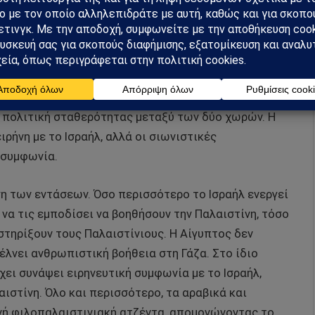
ταστραφεί από τις IDF. Η συνοριακή περιοχή Ράφα της
ων επιθέσεων με στόχο την παρεμπόδιση της άφιξης
ους, εκτός από τη δολοφονία προσφύγων που
ο δεν έχει καμία στρατηγική αξία, είναι εντελώς
ή πολιτική σταθερότητας μεταξύ των δύο χωρών. Η
ρήνη με το Ισραήλ, αλλά οι σιωνιστικές
 συμφωνία.
ση των εντάσεων. Όσο περισσότερο το Ισραήλ ενεργεί
 να τις εμποδίσει να βοηθήσουν την Παλαιστίνη, τόσο
στηρίξουν τους Παλαιστίνιους. Η Αίγυπτος δεν
έλνει ανθρωπιστική βοήθεια στη Γάζα. Στο ίδιο
έχει συνάψει ειρηνευτική συμφωνία με το Ισραήλ,
ιστίνη. Όλο και περισσότερο, τα αραβικά και
ινή φιλοπαλαιστινιακή ατζέντα, απομονώνοντας το