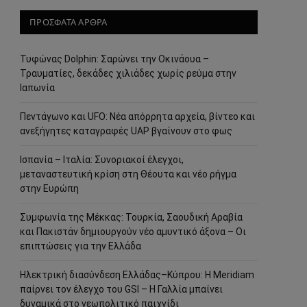
ΠΡΟΣΦΑΤΑ ΑΡΘΡΑ
Τυφώνας Dolphin: Σαρώνει την Οκινάουα –
Τραυματίες, δεκάδες χιλιάδες χωρίς ρεύμα στην
Ιαπωνία
Πεντάγωνο και UFO: Νέα απόρρητα αρχεία, βίντεο και
ανεξήγητες καταγραφές UAP βγαίνουν στο φως
Ισπανία – Ιταλία: Συνοριακοί έλεγχοι,
μεταναστευτική κρίση στη Θέουτα και νέο ρήγμα
στην Ευρώπη
Συμφωνία της Μέκκας: Τουρκία, Σαουδική Αραβία
και Πακιστάν δημιουργούν νέο αμυντικό άξονα – Οι
επιπτώσεις για την Ελλάδα
Ηλεκτρική διασύνδεση Ελλάδας–Κύπρου: Η Meridiam
παίρνει τον έλεγχο του GSI – Η Γαλλία μπαίνει
δυναμικά στο γεωπολιτικό παιχνίδι