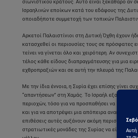
σιωνιστικού κράτους. Αυτό είναι ξεκάθαρο αν σ
Ισραηλινών εποίκων κατά του εδάφους της Δυτι
οποιαδήποτε συμμετοχή των τοπικών Παλαιστιν
Αρκετοί Παλαιστίνιοι στη Δυτική Όχθη έχουν ήδη
κατασχεθεί οι περιουσίες τους σε πρόσφατες ε
τείνει να γίνεται όλο και χειρότερη. Αν συνεχισ
τέλος κάθε είδους διαπραγμάτευσης για μια ειρ
εχθροπραξιών και σε αυτή την πλευρά της Παλαι
Με την ίδια έννοια, η Συρία έχει επίσης γίνει 
“απαντήσεων” στη Χαμάς. Το Ισραήλ εξαπέλυσε 
περιοχών, τόσο για να προσπαθήσει να τις απο
και για να αποτρέψει μια απόπειρα ανακατάλη
επιθέσεις αυτές αυξάνουν ακόμη περισσότερο τ
στρατιωτικές μονάδες της Συρίας να είναι πιθα