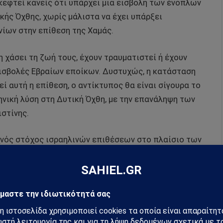
κεφτεί κανείς ότι υπάρχει μια εισβολή των ένοπλων
κής Όχθης, χωρίς μάλιστα να έχει υπάρξει
ίων στην επίθεση της Χαμάς.
 χάσει τη ζωή τους, έχουν τραυματιστεί ή έχουν
ισβολές Εβραίων εποίκων. Δυστυχώς, η κατάσταση
τεί αυτή η επίθεση, ο αντίκτυπος θα είναι σίγουρα το
ηνική λύση στη Δυτική Όχθη, με την επανάληψη των
στίνης.
συχνός στόχος ισραηλινών επιθέσεων στο πλαίσιο των
μια σειρά από επιθέσεις εναντίον συριακών
τρέψει από το να βοηθήσουν τους Παλαιστίνιους όσο
ψης των υψωμάτων του Γκολάν. Προφανώς, οι
ις πιθανότητες κλιμάκωσης, με τις αυτόνομες
νό να ενταχθούν στους Παλαιστίνιους στο εγγύς