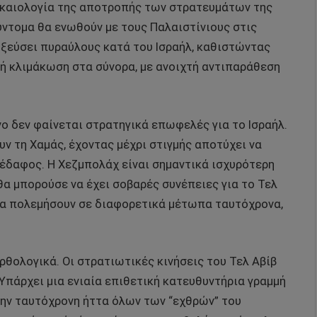
δικαιολογία της αποτροπής των στρατευμάτων της
ύντομα θα ενωθούν με τους Παλαιστίνιους στις
οξεύσει πυραύλους κατά του Ισραήλ, καθιστώντας
κή κλιμάκωση στα σύνορα, με ανοιχτή αντιπαράθεση
ο δεν φαίνεται στρατηγικά επωφελές για το Ισραήλ.
ν τη Χαμάς, έχοντας μέχρι στιγμής αποτύχει να
έδαφος. Η Χεζμπολάχ είναι σημαντικά ισχυρότερη
θα μπορούσε να έχει σοβαρές συνέπειες για το Τελ
να πολεμήσουν σε διαφορετικά μέτωπα ταυτόχρονα,
ορθολογικά. Οι στρατιωτικές κινήσεις του Τελ Αβίβ
Υπάρχει μια ενιαία επιθετική κατευθυντήρια γραμμή
την ταυτόχρονη ήττα όλων των “εχθρών” του