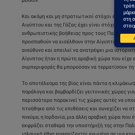
μέλλον.
Και ακόμη και μη στρατιωτικοί στόχοι έχουν κα
Αιγύπτου και της Γάζας έχει γίνει στόχος βίαι
ανθρωπιστικής βοήθειας προς τους Παλαιστίνι
προσπαθούν να εισέλθουν στην Αίγυπτο. Το μέτρ
ανεύθυνο και απειλεί να ανατρέψει μια ιστορικ
Αίγυπτος ήταν η πρώτη αραβική χώρα που είχε ει
συμπεριφορές θα μπορούσαν να τερματίσουν τη
Το αποτέλεσμα της βίας είναι πάντα η κλιμάκω
παράλογα και βομβαρδίζει γειτονικές χώρες για
περισσότερο παρακινεί τις χώρες αυτές να υπο
πτοήθηκε από τις επιθέσεις και συνεχίζει να στ
πνεύμα, η Ιορδανία, μια άλλη αραβική χώρα που 
εκφράζει σταθερά την υποστήριξή της στην Παλα
ισλαμικά έθνη εμφανίζονται ενωμένα σε μια κο