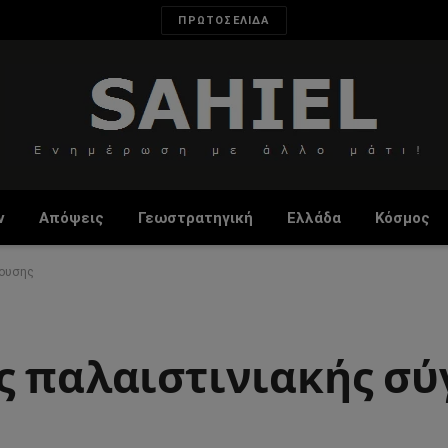
ΠΡΩΤΟΣΕΛΙΔΑ
ν
Απόψεις
Γεωστρατηγική
Ελλάδα
Κόσμος
ρουσης
ς παλαιστινιακής σ