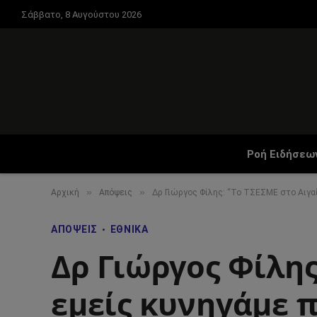
Σάββατο, 8 Αυγούστου 2026
Ροή Ειδήσεω
»
»
Αρχική
Απόψεις
Δρ Γιώργος Φίλης: “Το ΤΣΕΣΜΕ στο Αιγαί
ΑΠΌΨΕΙΣ
ΕΘΝΙΚΆ
Δρ Γιώργος Φίλης
εμείς κυνηγάμε 