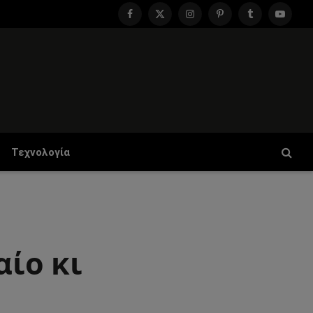
Facebook
X
Instagram
Pinterest
Tumblr
YouTu
(Twitter)
Τεχνολογία
αίο κι