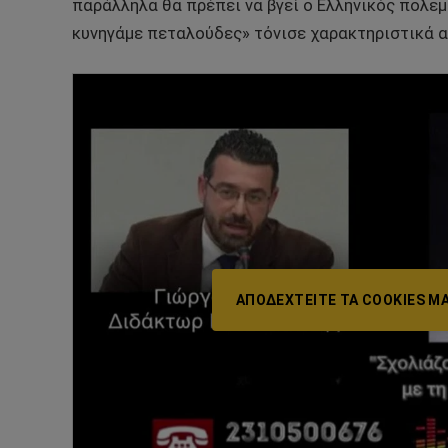
παράλληλα θα πρέπει να βγεί ο Ελληνικός πολεμ
κυνηγάμε πεταλούδες» τόνισε χαρακτηριστικά α
ΑΠΟΔΕΧΤΕΊΤΕ ΤΑ COOKIES ΜΆ