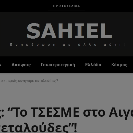
ΠΡΩΤΟΣΕΛΙΔΑ
ν
Απόψεις
Γεωστρατηγική
Ελλάδα
Κόσμος
ο κι εμείς κυνηγάμε πεταλούδες”!
: “Το ΤΣΕΣΜΕ στο Αιγ
πεταλούδες”!