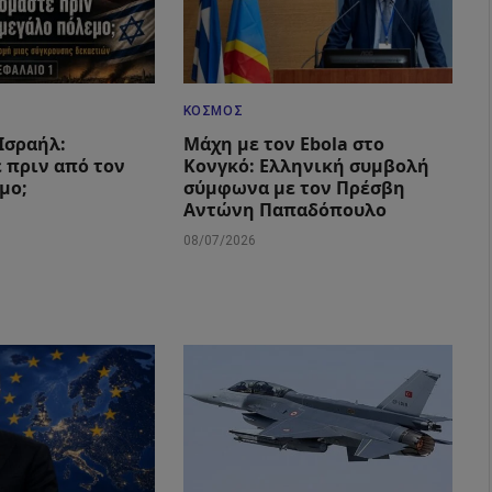
ΚΌΣΜΟΣ
 Ισραήλ:
Μάχη με τον Ebola στο
 πριν από τον
Κονγκό: Ελληνική συμβολή
μο;
σύμφωνα με τον Πρέσβη
Αντώνη Παπαδόπουλο
08/07/2026