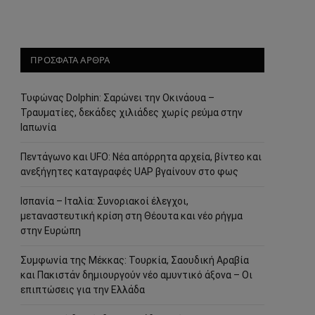
ΠΡΟΣΦΑΤΑ ΑΡΘΡΑ
Τυφώνας Dolphin: Σαρώνει την Οκινάουα –
Τραυματίες, δεκάδες χιλιάδες χωρίς ρεύμα στην
Ιαπωνία
Πεντάγωνο και UFO: Νέα απόρρητα αρχεία, βίντεο και
ανεξήγητες καταγραφές UAP βγαίνουν στο φως
Ισπανία – Ιταλία: Συνοριακοί έλεγχοι,
μεταναστευτική κρίση στη Θέουτα και νέο ρήγμα
στην Ευρώπη
Συμφωνία της Μέκκας: Τουρκία, Σαουδική Αραβία
και Πακιστάν δημιουργούν νέο αμυντικό άξονα – Οι
επιπτώσεις για την Ελλάδα