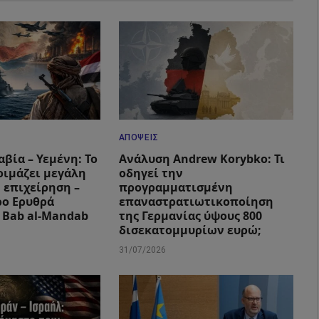
ΑΠΌΨΕΙΣ
βία – Υεμένη: Το
Ανάλυση Andrew Korybko: Τι
οιμάζει μεγάλη
οδηγεί την
 επιχείρηση –
προγραμματισμένη
ρο Ερυθρά
επαναστρατιωτικοποίηση
 Bab al-Mandab
της Γερμανίας ύψους 800
δισεκατομμυρίων ευρώ;
31/07/2026