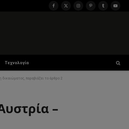
Facebook
X
Instagram
Pinterest
Tumblr
YouTu
(Twitter)
Τεχνολογία
 δικαιώματος, παραβιάζει το άρθρο 2
Αυστρία –