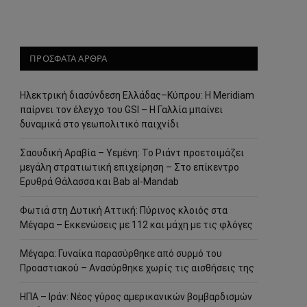
ΠΡΟΣΦΑΤΑ ΑΡΘΡΑ
Ηλεκτρική διασύνδεση Ελλάδας–Κύπρου: Η Meridiam
παίρνει τον έλεγχο του GSI – Η Γαλλία μπαίνει
δυναμικά στο γεωπολιτικό παιχνίδι
Σαουδική Αραβία – Υεμένη: Το Ριάντ προετοιμάζει
μεγάλη στρατιωτική επιχείρηση – Στο επίκεντρο
Ερυθρά Θάλασσα και Bab al-Mandab
Φωτιά στη Δυτική Αττική: Πύρινος κλοιός στα
Μέγαρα – Εκκενώσεις με 112 και μάχη με τις φλόγες
Μέγαρα: Γυναίκα παρασύρθηκε από συρμό του
Προαστιακού – Ανασύρθηκε χωρίς τις αισθήσεις της
ΗΠΑ – Ιράν: Νέος γύρος αμερικανικών βομβαρδισμών