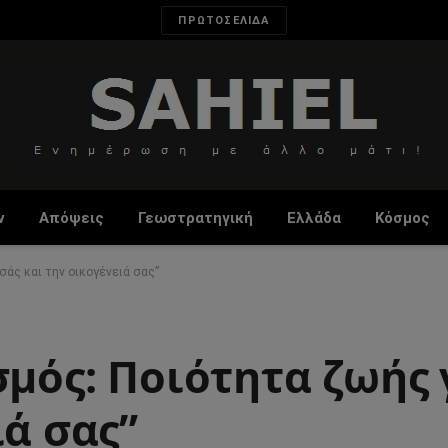
ΠΡΩΤΟΣΕΛΙΔΑ
ν
Απόψεις
Γεωστρατηγική
Ελλάδα
Κόσμος
σάς και την οικογένειά σας”
σμός: Ποιότητα ζωής 
ιά σας”