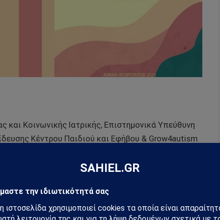
ς και Κοινωνικής Ιατρικής, Επιστημονικά Υπεύθυνη
ίδευσης Κέντρου Παιδιού και Εφήβου & Grow4autism
 Επιστημονικός συντονιστής Grow4autism, Τμήμα
έντρο Παιδιού & Εφήβου
 Εταιρείας Προστασίας Αυτιστικών Ατόμων