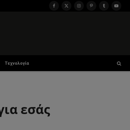
Facebook
X
Instagram
Pinterest
Tumblr
YouTu
(Twitter)
Τεχνολογία
για εσάς