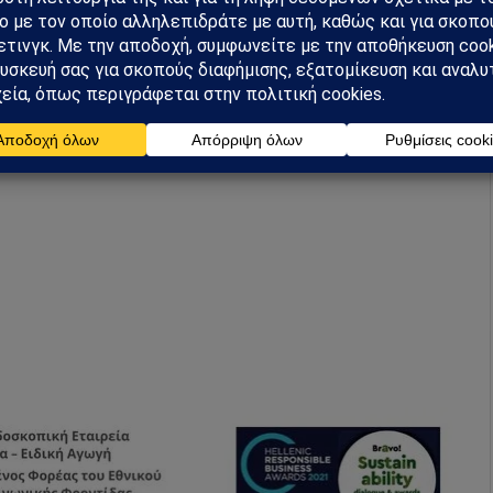
ιρείας Προστασίας Αυτιστικών Ατόμων
σίευση ώστε να φτάσει σε γονείς/φροντιστές
ρόμενο.