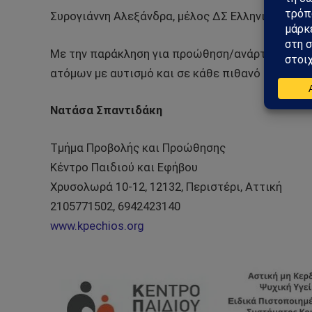
Συρογιάννη Αλεξάνδρα, μέλος ΔΣ Ελληνικής Ετα
Με την παράκληση για προώθηση/ανάρτηση/δημο
ατόμων με αυτισμό και σε κάθε πιθανό ενδιαφε
Nατάσα Σπαντιδάκη
Τμήμα Προβολής και Προώθησης
Κέντρο Παιδιού και Εφήβου
Χρυσολωρά 10-12, 12132, Περιστέρι, Αττική
2105771502, 6942423140
www.kpechios.org