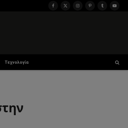
Facebook
X
Instagram
Pinterest
Tumblr
YouTu
(Twitter)
Τεχνολογία
στην