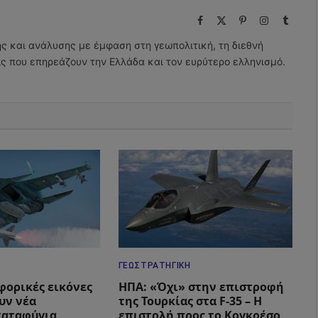
Facebook
X
Pinterest
Instagram
Tumbl
(Twitter)
ης και ανάλυσης με έμφαση στη γεωπολιτική, τη διεθνή
εις που επηρεάζουν την Ελλάδα και τον ευρύτερο ελληνισμό.
ΓΕΩΣΤΡΑΤΗΓΙΚΉ
φορικές εικόνες
ΗΠΑ: «Όχι» στην επιστροφή
υν νέα
της Τουρκίας στα F-35 – Η
καταφύγια
επιστολή προς το Κογκρέσο