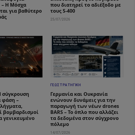
 – Η Μόσχα
που διατηρεί το αδιέξοδο με
ται για βαθύτερο
τους S-400
ράς
25/07/2026
ΓΕΩΣΤΡΑΤΗΓΙΚΉ
 Η σύγκρουση
Γερμανία και Ουκρανία
α φάση –
ενώνουν δυνάμεις για την
λήγματα,
παραγωγή των νέων drones
ί βομβαρδισμοί
BARS – Το όπλο που αλλάζει
ια γενικευμένο
τα δεδομένα στον σύγχρονο
πόλεμο
14/07/2026