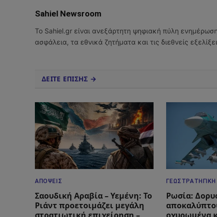
Sahiel Newsroom
Το Sahiel.gr είναι ανεξάρτητη ψηφιακή πύλη ενημέρωσ
ασφάλεια, τα εθνικά ζητήματα και τις διεθνείς εξελίξ
ΔΕΙΤΕ ΕΠΙΣΗΣ →
ΑΠΌΨΕΙΣ
ΓΕΩΣΤΡΑΤΗΓΙΚΉ
Σαουδική Αραβία – Υεμένη: Το
Ρωσία: Δορυ
Ριάντ προετοιμάζει μεγάλη
αποκαλύπτο
στρατιωτική επιχείρηση –
οχυρωμένα 