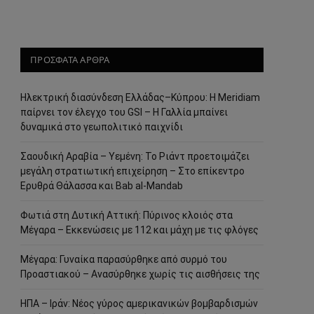
ΠΡΟΣΦΑΤΑ ΑΡΘΡΑ
Ηλεκτρική διασύνδεση Ελλάδας–Κύπρου: Η Meridiam
παίρνει τον έλεγχο του GSI – Η Γαλλία μπαίνει
δυναμικά στο γεωπολιτικό παιχνίδι
Σαουδική Αραβία – Υεμένη: Το Ριάντ προετοιμάζει
μεγάλη στρατιωτική επιχείρηση – Στο επίκεντρο
Ερυθρά Θάλασσα και Bab al-Mandab
Φωτιά στη Δυτική Αττική: Πύρινος κλοιός στα
Μέγαρα – Εκκενώσεις με 112 και μάχη με τις φλόγες
Μέγαρα: Γυναίκα παρασύρθηκε από συρμό του
Προαστιακού – Ανασύρθηκε χωρίς τις αισθήσεις της
ΗΠΑ – Ιράν: Νέος γύρος αμερικανικών βομβαρδισμών