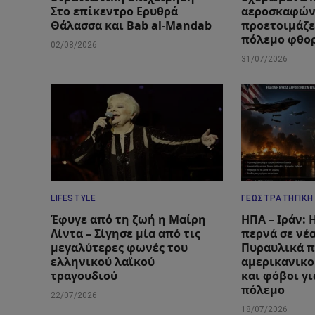
Στο επίκεντρο Ερυθρά
αεροσκαφών
Θάλασσα και Bab al-Mandab
προετοιμάζε
πόλεμο φθο
02/08/2026
31/07/2026
LIFESTYLE
ΓΕΩΣΤΡΑΤΗΓΙΚΉ
Έφυγε από τη ζωή η Μαίρη
ΗΠΑ – Ιράν:
Λίντα – Σίγησε μία από τις
περνά σε νέ
μεγαλύτερες φωνές του
Πυραυλικά π
ελληνικού λαϊκού
αμερικανικο
τραγουδιού
και φόβοι γ
πόλεμο
22/07/2026
18/07/2026