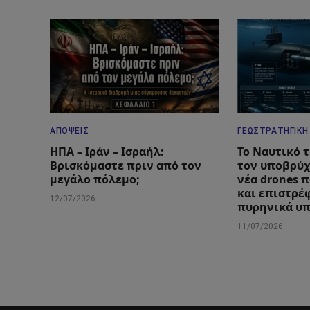
ΑΠΌΨΕΙΣ
ΓΕΩΣΤΡΑΤΗΓΙΚΉ
ΗΠΑ – Ιράν – Ισραήλ:
Το Ναυτικό 
Βρισκόμαστε πριν από τον
τον υποβρύχ
μεγάλο πόλεμο;
νέα drones 
και επιστρέ
12/07/2026
πυρηνικά υ
11/07/2026