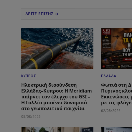
ΔΕΙΤΕ ΕΠΙΣΗΣ →
ΚΎΠΡΟΣ
ΕΛΛΆΔΑ
Ηλεκτρική διασύνδεση
Φωτιά στη Δ
Ελλάδας–Κύπρου: Η Meridiam
Πύρινος κλο
παίρνει τον έλεγχο του GSI –
Εκκενώσεις 
Η Γαλλία μπαίνει δυναμικά
με τις φλόγε
στο γεωπολιτικό παιχνίδι
02/08/2026
05/08/2026