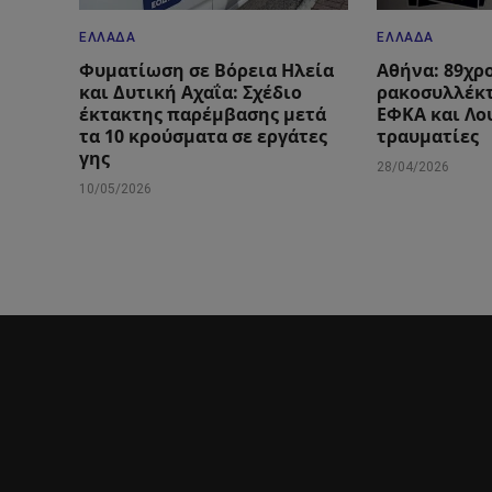
ΕΛΛΆΔΑ
ΕΛΛΆΔΑ
Φυματίωση σε Βόρεια Ηλεία
Αθήνα: 89χρ
και Δυτική Αχαΐα: Σχέδιο
ρακοσυλλέκτ
έκτακτης παρέμβασης μετά
ΕΦΚΑ και Λο
τα 10 κρούσματα σε εργάτες
τραυματίες
γης
28/04/2026
10/05/2026