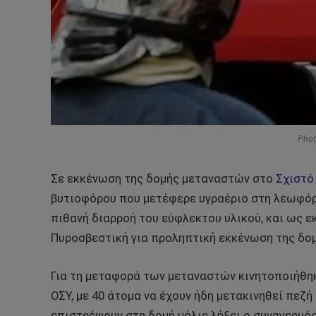
Phot
Σε εκκένωση της δομής μεταναστών στο
Σχιστό
βυτιοφόρου που μετέφερε υγραέριο στη λεωφόρ
πιθανή διαρροή του εύφλεκτου υλικού, και ως ε
Πυροσβεστική για προληπτική εκκένωση της δομ
Για τη μεταφορά των μεταναστών κινητοποιήθη
ΟΣΥ, με 40 άτομα να έχουν ήδη μετακινηθεί πεζ
επιστρέψουν στη δομή μόλις λήξει ο συναγερμός