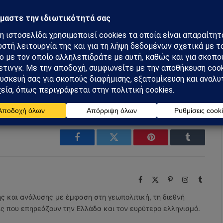
ών
Οδηγός
Σχιστό
m
Ακολουθήστε στο YouTube
Facebook
Twitter
Pinterest
Tumblr
Facebook
X
Pinterest
Instagram
Tumbl
(Twitter)
ης και ανάλυσης με έμφαση στη γεωπολιτική, τη διεθνή
εις που επηρεάζουν την Ελλάδα και τον ευρύτερο ελληνισμό.