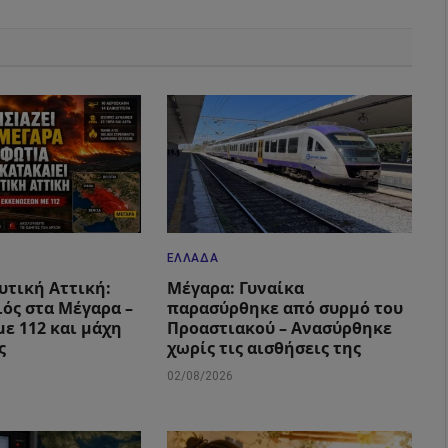
ΕΛΛΆΔΑ
υτική Αττική:
Μέγαρα: Γυναίκα
ιός στα Μέγαρα –
παρασύρθηκε από συρμό του
με 112 και μάχη
Προαστιακού – Ανασύρθηκε
ς
χωρίς τις αισθήσεις της
02/08/2026