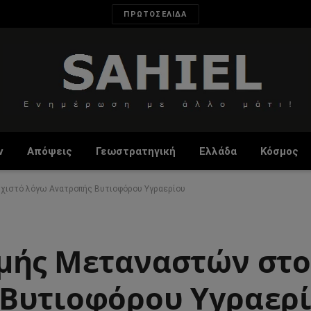
ΠΡΩΤΟΣΕΛΙΔΑ
ν
Απόψεις
Γεωστρατηγική
Ελλάδα
Κόσμος
χιστό λόγω Ανατροπής Βυτιοφόρου Υγραερίου
μής Μεταναστών στο
 Βυτιοφόρου Υγραερ