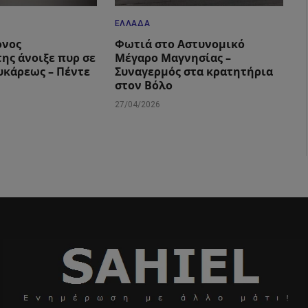
ΕΛΛΆΔΑ
ονος
Φωτιά στο Αστυνομικό
ης άνοιξε πυρ σε
Μέγαρο Μαγνησίας –
υκάρεως – Πέντε
Συναγερμός στα κρατητήρια
στον Βόλο
27/04/2026