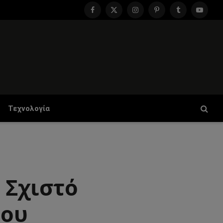
Facebook
X
Instagram
Pinterest
Tumblr
YouTu
(Twitter)
Τεχνολογία
 Σχιστό
ίου