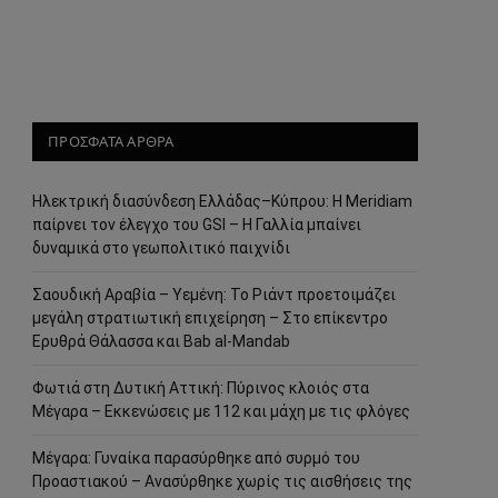
ΠΡΟΣΦΑΤΑ ΑΡΘΡΑ
Ηλεκτρική διασύνδεση Ελλάδας–Κύπρου: Η Meridiam
παίρνει τον έλεγχο του GSI – Η Γαλλία μπαίνει
δυναμικά στο γεωπολιτικό παιχνίδι
Σαουδική Αραβία – Υεμένη: Το Ριάντ προετοιμάζει
μεγάλη στρατιωτική επιχείρηση – Στο επίκεντρο
Ερυθρά Θάλασσα και Bab al-Mandab
Φωτιά στη Δυτική Αττική: Πύρινος κλοιός στα
Μέγαρα – Εκκενώσεις με 112 και μάχη με τις φλόγες
Μέγαρα: Γυναίκα παρασύρθηκε από συρμό του
Προαστιακού – Ανασύρθηκε χωρίς τις αισθήσεις της