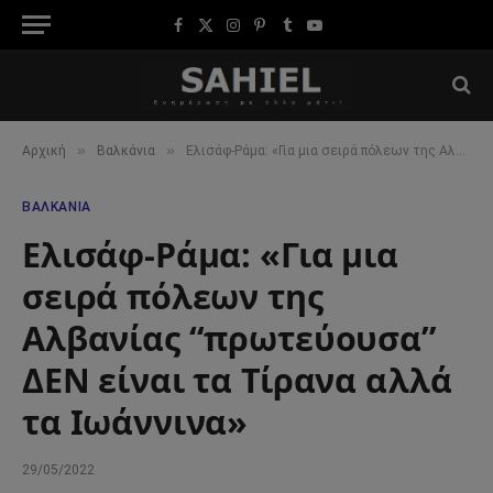
Facebook
X
Instagram
Pinterest
Tumblr
YouTube
(Twitter)
»
»
Αρχική
Βαλκάνια
Ελισάφ-Ράμα: «Για μια σειρά πόλεων της Αλβανίας “πρωτεύουσα” ΔΕΝ είναι τα Τίρανα αλλά τα Ιωάννινα»
ΒΑΛΚΆΝΙΑ
Ελισάφ-Ράμα: «Για μια
σειρά πόλεων της
Αλβανίας “πρωτεύουσα”
ΔΕΝ είναι τα Τίρανα αλλά
τα Ιωάννινα»
29/05/2022