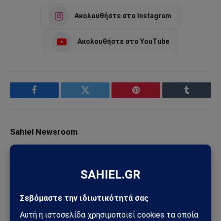
Ακολουθήστε στο Instagram
Ακολουθήστε στο YouTube
Facebook
Twitter
Pinterest
Tumblr
Sahiel Newsroom
Facebook
X
Pinterest
Instagram
Tumblr
(Twitter)
Το Sahiel.gr είναι ανεξάρτητη ψηφιακή πύλη ενημέρωσης
και ανάλυσης με έμφαση στη γεωπολιτική, τη διεθνή
ασφάλεια, τα εθνικά ζητήματα και τις διεθνείς εξελίξεις
που επηρεάζουν την Ελλάδα και τον ευρύτερο ελληνισμό.