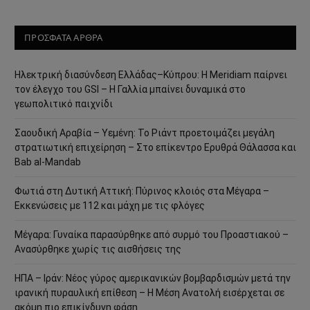
ΠΡΟΣΦΑΤΑ ΑΡΘΡΑ
Ηλεκτρική διασύνδεση Ελλάδας–Κύπρου: Η Meridiam παίρνει
τον έλεγχο του GSI – Η Γαλλία μπαίνει δυναμικά στο
γεωπολιτικό παιχνίδι
Σαουδική Αραβία – Υεμένη: Το Ριάντ προετοιμάζει μεγάλη
στρατιωτική επιχείρηση – Στο επίκεντρο Ερυθρά Θάλασσα και
Bab al-Mandab
Φωτιά στη Δυτική Αττική: Πύρινος κλοιός στα Μέγαρα –
Εκκενώσεις με 112 και μάχη με τις φλόγες
Μέγαρα: Γυναίκα παρασύρθηκε από συρμό του Προαστιακού –
Ανασύρθηκε χωρίς τις αισθήσεις της
ΗΠΑ – Ιράν: Νέος γύρος αμερικανικών βομβαρδισμών μετά την
ιρανική πυραυλική επίθεση – Η Μέση Ανατολή εισέρχεται σε
ακόμη πιο επικίνδυνη φάση