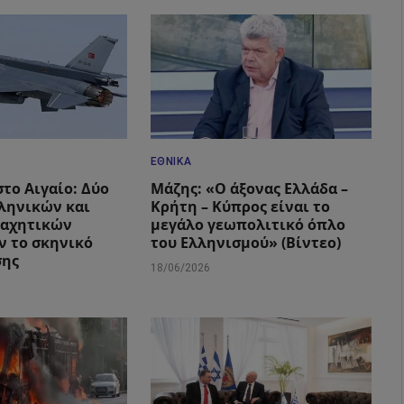
ΕΘΝΙΚΆ
το Αιγαίο: Δύο
Μάζης: «Ο άξονας Ελλάδα –
ληνικών και
Κρήτη – Κύπρος είναι το
μαχητικών
μεγάλο γεωπολιτικό όπλο
 το σκηνικό
του Ελληνισμού» (Βίντεο)
σης
18/06/2026