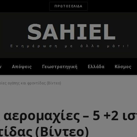
ΠΡΩΤΟΣΕΛΙΔΑ
ν
Απόψεις
Γεωστρατηγική
Ελλάδα
Κόσμος
ίες αγάπης και φροντίδας (Βίντεο)
αερομαχίες – 5 +2 ισ
ίδας (Βίντεο)