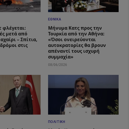
ΕΘΝΙΚΆ
 φλέγεται:
Μήνυμα Κατς προς την
ές μετά από
Τουρκία από την Αθήνα:
αχαίρι – Σπίτια,
«Όσοι ονειρεύονται
 δρόμοι στις
αυτοκρατορίες θα βρουν
απέναντί τους ισχυρή
συμμαχία»
08/06/2026
ΠΟΛΙΤΙΚΉ