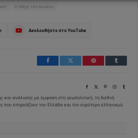
ικές
Η Μάχη του Αιγαίου
m
Ακολουθήστε στο YouTube
Facebook
Twitter
Pinterest
Tumblr
Facebook
X
Pinterest
Instagram
Tumbl
(Twitter)
ης και ανάλυσης με έμφαση στη γεωπολιτική, τη διεθνή
εις που επηρεάζουν την Ελλάδα και τον ευρύτερο ελληνισμό.