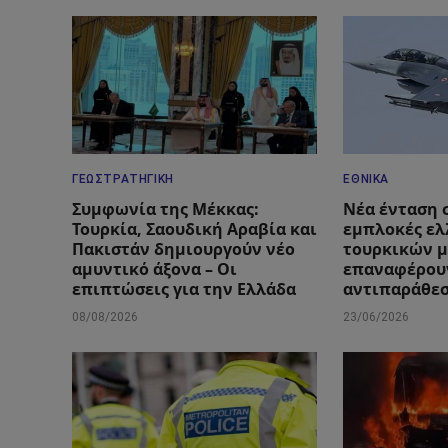
ΓΕΩΣΤΡΑΤΗΓΙΚΉ
ΕΘΝΙΚΆ
Συμφωνία της Μέκκας:
Νέα ένταση σ
Τουρκία, Σαουδική Αραβία και
εμπλοκές ελ
Πακιστάν δημιουργούν νέο
τουρκικών 
αμυντικό άξονα – Οι
επαναφέρουν
επιπτώσεις για την Ελλάδα
αντιπαράθε
08/08/2026
23/06/2026