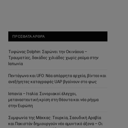
ΠΡΟΣΦΑΤΑ ΑΡΘΡΑ
Τυφώνας Dolphin: Σαρώνει την Οκινάουα –
Τραυματίες, δεκάδες χιλιάδες χωρίς ρεύμα στην
Ιαπωνία
Πεντάγωνο και UFO: Νέα απόρρητα αρχεία, βίντεο και
ανεξήγητες καταγραφές UAP βγαίνουν στο φως
Ισπανία – Ιταλία: Συνοριακοί έλεγχοι,
μεταναστευτική κρίση στη Θέουτα και νέο ρήγμα
στην Ευρώπη
Συμφωνία της Μέκκας: Τουρκία, Σαουδική Αραβία
και Πακιστάν δημιουργούν νέο αμυντικό άξονα – Οι