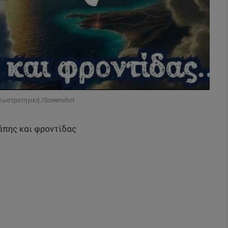
Γεωστρατηγική /Screenshot
άπης και φροντίδας