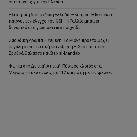
επιπτώσεις για την Ελλάδα
Ηλεκτρική διασύνδεση Ελλάδας–Κύπρου: Η Meridiam
παίρνει τον έλεγχο του GSI – Η Γαλλία μπαίνει
δυναμικά στο γεωπολιτικό παιχνίδι
Σαουδική Αραβία – Υεμένη: Το Ριάντ προετοιμάζει
μεγάλη στρατιωτική επιχείρηση – Στο επίκεντρο
Ερυθρά Θάλασσα και Bab al-Mandab
Φωτιά στη Δυτική Αττική: Πύρινος κλοιός στα
Μέγαρα – Εκκενώσεις με 112 και μάχη με τις φλόγες