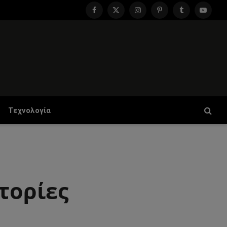
Facebook
X
Instagram
Pinterest
Tumblr
YouTu
(Twitter)
Τεχνολογία
τορίες