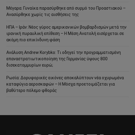
Μέγαρα: Γυναίκα παρασύρθηκε από συρμό του Προαστιακού –
Ανασύρθηκε χωρίς τις αισθήσεις της
ΗΠΑ – Ιράν: Νέος γύρος αμερικανικών βομβαρδισμών μετά την
ιρανική πυραυλική επίθεση – Η Μέση Ανατολή εισέρχεται σε
ακόμη πιο επικίνδυνη φάση
Ανάλυση Andrew Korybko: Τι οδηγεί την προγραμματισμένη
επαναστρατιωτικοποίηση της Γερμανίας ύψους 800
δισεκατομμυρίων ευρώ;
Ρωσία: Δορυφορικές εικόνες αποκαλύπτουν νέα οχυρωμένα
καταφύγια αεροσκαφών – Η Μόσχα προετοιμάζεται για
βαθύτερο πόλεμο φθοράς