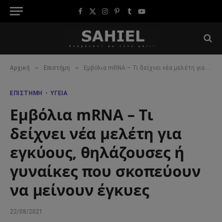
Facebook
X
Instagram
Pinterest
Tumblr
YouTube
(Twitter)
»
»
Αρχική
Επιστήμη
Εμβόλια mRNA – Τι δείχνει νέα μελέτη για εγκύους, θηλάζουσες ή γυναίκες που σκοπεύουν να μείνουν έγκυες
ΕΠΙΣΤΉΜΗ
ΥΓΕΊΑ
Εμβόλια mRNA – Τι
δείχνει νέα μελέτη για
εγκύους, θηλάζουσες ή
γυναίκες που σκοπεύουν
να μείνουν έγκυες
22/08/2021