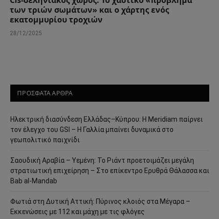
Cis-σεληνιακός χώρος: Το χαοτικό «πρόβλημα
των τριών σωμάτων» και ο χάρτης ενός
εκατομμυρίου τροχιών
28/12/2025
ΠΡΟΣΦΑΤΑ ΑΡΘΡΑ
Ηλεκτρική διασύνδεση Ελλάδας–Κύπρου: Η Meridiam παίρνει
τον έλεγχο του GSI – Η Γαλλία μπαίνει δυναμικά στο
γεωπολιτικό παιχνίδι
Σαουδική Αραβία – Υεμένη: Το Ριάντ προετοιμάζει μεγάλη
στρατιωτική επιχείρηση – Στο επίκεντρο Ερυθρά Θάλασσα και
Bab al-Mandab
Φωτιά στη Δυτική Αττική: Πύρινος κλοιός στα Μέγαρα –
Εκκενώσεις με 112 και μάχη με τις φλόγες