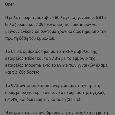
Open.
Η μελέτη συμπεριέλαβε 7.809 έγκυες γυναίκες, 6.815
θηλάζουσες και 2.091 γυναίκες που σκόπευαν να
μείνουν έγκυες σε σύντομο χρονικό διάστημα από την
πρώτη δόση του εμβολίου.
Το 61,9% εμβολιάστηκε με το mRNA εμβόλιο της
εταιρείας Pfizer και το 37,8% με το εμβόλιο της
εταιρείας Moderna, ενώ το 89,9% των γυναικών έλαβε
και τις δύο δόσεις.
Το 97% ανέφερε κάποια ενέργεια μετά την πρώτη
δόση, με συχνότερη τον πόνο στο σημείο της έγχυσης
(91,4%) και δεύτερη την κόπωση (31,3%).
Η συχνότητα των αντιδράσεων ήταν μεγαλύτερη με τη