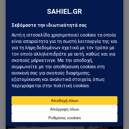
ΚΌΣΜΟΣ
Ιράν: Μπλακ άουτ στις τραπεζικές κάρτες
προκαλεί ανησυχία – Εκατομμύρια συναλλαγές
επηρεάστηκαν σε όλη τη χώρα
13/06/2026