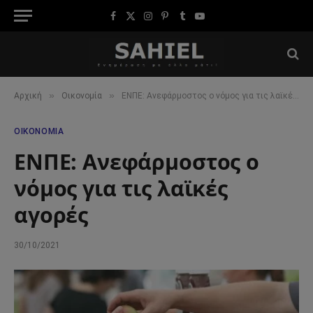
Facebook
X
Instagram
Pinterest
Tumblr
YouTube
(Twitter)
»
»
Αρχική
Οικονομία
ΕΝΠΕ: Ανεφάρμοστος ο νόμος για τις λαϊκές αγορές
ΟΙΚΟΝΟΜΊΑ
ΕΝΠΕ: Ανεφάρμοστος ο
νόμος για τις λαϊκές
αγορές
30/10/2021