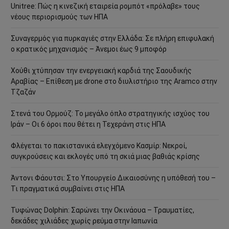
Unitree: Πώς η κινεζική εταιρεία ρομπότ «πρόλαβε» τους
νέους περιορισμούς των ΗΠΑ
Συναγερμός για πυρκαγιές στην Ελλάδα: Σε πλήρη επιφυλακή
ο κρατικός μηχανισμός – Άνεμοι έως 9 μποφόρ
Χούθι χτύπησαν την ενεργειακή καρδιά της Σαουδικής
Αραβίας – Επίθεση με drone στο διυλιστήριο της Aramco στην
Τζαζάν
Στενά του Ορμούζ: Το μεγάλο όπλο στρατηγικής ισχύος του
Ιράν – Οι 6 όροι που θέτει η Τεχεράνη στις ΗΠΑ
Φλέγεται το πακιστανικά ελεγχόμενο Κασμίρ: Νεκροί,
συγκρούσεις και εκλογές υπό τη σκιά μιας βαθιάς κρίσης
Άντονι Φάουτσι: Στο Υπουργείο Δικαιοσύνης η υπόθεσή του –
Τι πραγματικά συμβαίνει στις ΗΠΑ
Τυφώνας Dolphin: Σαρώνει την Οκινάουα – Τραυματίες,
δεκάδες χιλιάδες χωρίς ρεύμα στην Ιαπωνία