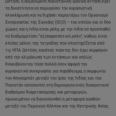
Ωστόσο, η αυξανόμενη πακιστανική-ιρανική ένταση έχει
τη δυνατότητα να περιορίσει την ευρασιατική
ολοκλήρωση και να διχάσει περαιτέρω τον Οργανισμό
Συνεργασίας της Σαγκάης (SCO) – του οποίου και οι δύο
χώρες και η Ινδία είναι μέλη, με την Ινδία να προσπαθεί
να διαδραματίσει “εξισορροπητικό ρόλο”, καθώς είναι
επίσης μέλος της τετράδας που υποστηρίζεται από
τις ΗΠΑ. Ωστόσο, κανένας παίκτης δεν έχει συμφέρον
από την κλιμάκωση των εντάσεων και απλώς
διακυβεύονται τόσα πολλά όσον αφορά την
ευρασιατική συνεργασία: για παράδειγμα, η συμφωνία
του Ασγκαμπάτ μεταξύ του Ιράν, της Ινδίας και του
Πακιστάν αποσκοπεί στη δημιουργία ενός διακρατικού
διαδρόμου διαμετακόμισης και μεταφορών,
προκειμένου να διευκολυνθεί η μεταφορά αγαθών
μεταξύ του Περσικού Κόλπου και της Κεντρικής Ασίας.