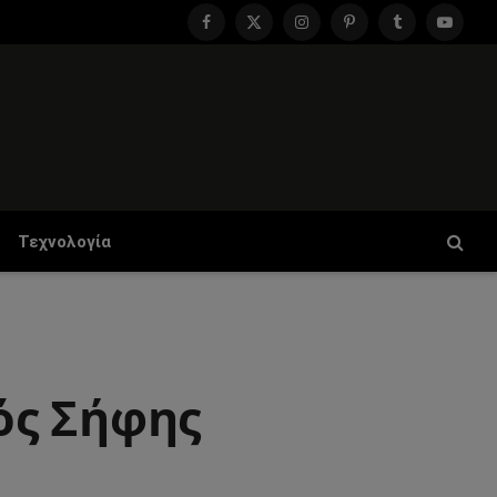
Facebook
X
Instagram
Pinterest
Tumblr
YouTu
(Twitter)
Τεχνολογία
ός Σήφης