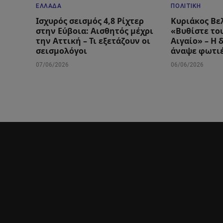
ΕΛΛΆΔΑ
ΠΟΛΙΤΙΚΉ
Ισχυρός σεισμός 4,8 Ρίχτερ
Κυριάκος Βε
στην Εύβοια: Αισθητός μέχρι
«Βυθίστε το
την Αττική – Τι εξετάζουν οι
Αιγαίο» – Η
σεισμολόγοι
άναψε φωτιέ
07/06/2026
06/06/2026