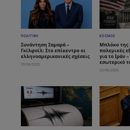
ΠΟΛΙΤΙΚΉ
ΚΌΣΜΟΣ
Συνάντηση Σαμαρά –
Μπλόκο της 
Γκίλφοϊλ: Στο επίκεντρο οι
πολεμικές ε
ελληνοαμερικανικές σχέσεις
για το Ιράν 
εσωτερικό 
29/06/2026
23/06/2026