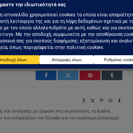
m
Ακολουθήστε στο YouTube
Facebook
Twitter
Pinterest
Tumblr
Facebook
X
Pinterest
Instagram
Tumbl
(Twitter)
ης και ανάλυσης με έμφαση στη γεωπολιτική, τη διεθνή
εις που επηρεάζουν την Ελλάδα και τον ευρύτερο ελληνισμό.