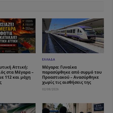
ΕΛΛΆΔΑ
υτική Αττική:
Μέγαρα: Γυναίκα
ιός στα Μέγαρα –
παρασύρθηκε από συρμό του
με 112 και μάχη
Προαστιακού – Ανασύρθηκε
ς
χωρίς τις αισθήσεις της
02/08/2026