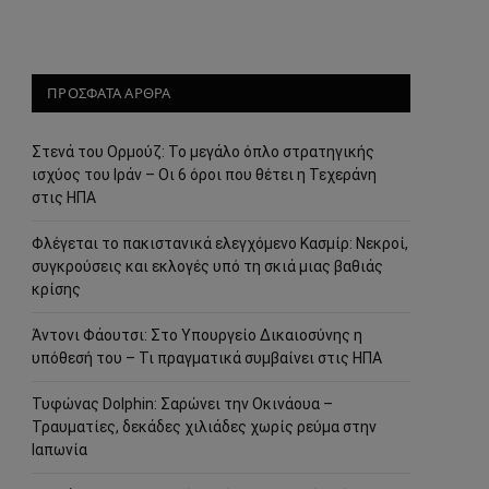
ΠΡΟΣΦΑΤΑ ΑΡΘΡΑ
Στενά του Ορμούζ: Το μεγάλο όπλο στρατηγικής
ισχύος του Ιράν – Οι 6 όροι που θέτει η Τεχεράνη
στις ΗΠΑ
Φλέγεται το πακιστανικά ελεγχόμενο Κασμίρ: Νεκροί,
συγκρούσεις και εκλογές υπό τη σκιά μιας βαθιάς
κρίσης
Άντονι Φάουτσι: Στο Υπουργείο Δικαιοσύνης η
υπόθεσή του – Τι πραγματικά συμβαίνει στις ΗΠΑ
Τυφώνας Dolphin: Σαρώνει την Οκινάουα –
Τραυματίες, δεκάδες χιλιάδες χωρίς ρεύμα στην
Ιαπωνία