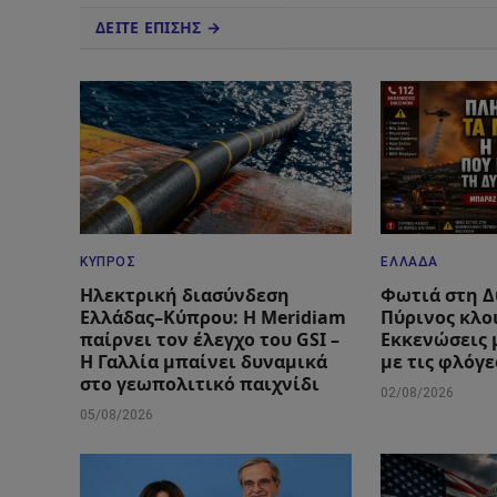
ΔΕΙΤΕ ΕΠΙΣΗΣ →
ΚΎΠΡΟΣ
ΕΛΛΆΔΑ
Ηλεκτρική διασύνδεση
Φωτιά στη Δ
Ελλάδας–Κύπρου: Η Meridiam
Πύρινος κλο
παίρνει τον έλεγχο του GSI –
Εκκενώσεις 
Η Γαλλία μπαίνει δυναμικά
με τις φλόγε
στο γεωπολιτικό παιχνίδι
02/08/2026
05/08/2026