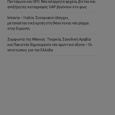
Πεντάγωνο και UFO: Νέα απόρρητα αρχεία, βίντεο και
ανεξήγητες καταγραφές UAP βγαίνουν στο φως
Ισπανία – Ιταλία: Συνοριακοί έλεγχοι,
μεταναστευτική κρίση στη Θέουτα και νέο ρήγμα
στην Ευρώπη
Συμφωνία της Μέκκας: Τουρκία, Σαουδική Αραβία
και Πακιστάν δημιουργούν νέο αμυντικό άξονα – Οι
επιπτώσεις για την Ελλάδα