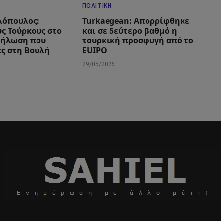
ΠΟΛΙΤΙΚΉ
λόπουλος:
Turkaegean: Απορρίφθηκε
υς Τούρκους στο
και σε δεύτερο βαθμό η
 δήλωση που
τουρκική προσφυγή από το
ς στη Βουλή
EUIPO
29/05/2026