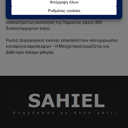
ακόμη πιο επικίνδυνη φάση
Ανάλυση Andrew Korybko: Τι οδηγεί την προγραμματισμένη
επαναστρατιωτικοποίηση της Γερμανίας ύψους 800
δισεκατομμυρίων ευρώ;
Ρωσία: Δορυφορικές εικόνες αποκαλύπτουν νέα οχυρωμένα
καταφύγια αεροσκαφών – Η Μόσχα προετοιμάζεται για
βαθύτερο πόλεμο φθοράς