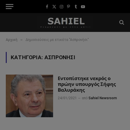
Facebook
X
Instagram
Pinterest
Tumblr
YouTube
(Twitter)
»
Αρχική
Δημοσιεύσεις με ετικέτα "Ασπρονήσι"
ΚΑΤΗΓΟΡΊΑ:
ΑΣΠΡΟΝΉΣΙ
Εντοπίστηκε νεκρός ο
πρώην υπουργός Σήφης
Βαλυράκης
24/01/2021
από
Sahiel Newsroom