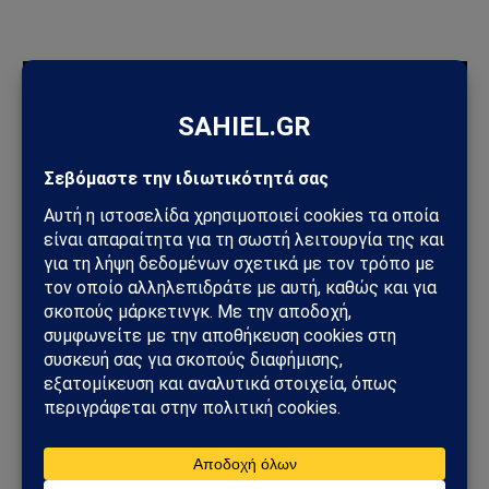
ΠΡΟΣΦΑΤΑ ΑΡΘΡΑ
Ηλεκτρική διασύνδεση Ελλάδας–Κύπρου: Η Meridiam παίρνει
τον έλεγχο του GSI – Η Γαλλία μπαίνει δυναμικά στο
γεωπολιτικό παιχνίδι
Σαουδική Αραβία – Υεμένη: Το Ριάντ προετοιμάζει μεγάλη
στρατιωτική επιχείρηση – Στο επίκεντρο Ερυθρά Θάλασσα και
Bab al-Mandab
Φωτιά στη Δυτική Αττική: Πύρινος κλοιός στα Μέγαρα –
Εκκενώσεις με 112 και μάχη με τις φλόγες
Μέγαρα: Γυναίκα παρασύρθηκε από συρμό του Προαστιακού –
Ανασύρθηκε χωρίς τις αισθήσεις της
ΗΠΑ – Ιράν: Νέος γύρος αμερικανικών βομβαρδισμών μετά την
ιρανική πυραυλική επίθεση – Η Μέση Ανατολή εισέρχεται σε