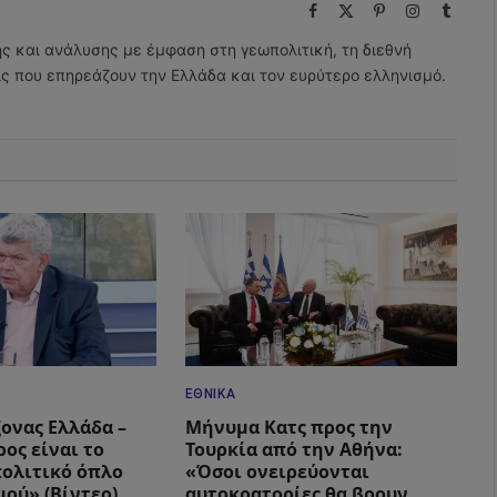
Facebook
X
Pinterest
Instagram
Tumbl
(Twitter)
ης και ανάλυσης με έμφαση στη γεωπολιτική, τη διεθνή
εις που επηρεάζουν την Ελλάδα και τον ευρύτερο ελληνισμό.
ΕΘΝΙΚΆ
ξονας Ελλάδα –
Μήνυμα Κατς προς την
ος είναι το
Τουρκία από την Αθήνα:
ολιτικό όπλο
«Όσοι ονειρεύονται
μού» (Βίντεο)
αυτοκρατορίες θα βρουν