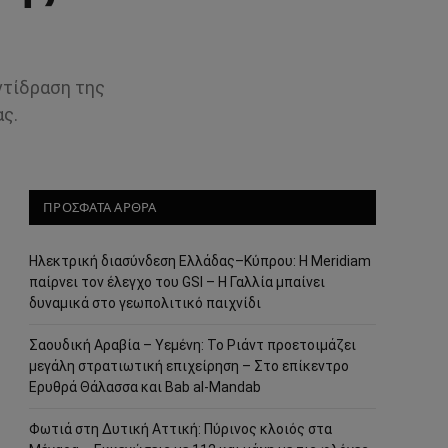
ντίδραση της
ς.
ΠΡΟΣΦΑΤΑ ΑΡΘΡΑ
Ηλεκτρική διασύνδεση Ελλάδας–Κύπρου: Η Meridiam
παίρνει τον έλεγχο του GSI – Η Γαλλία μπαίνει
δυναμικά στο γεωπολιτικό παιχνίδι
Σαουδική Αραβία – Υεμένη: Το Ριάντ προετοιμάζει
μεγάλη στρατιωτική επιχείρηση – Στο επίκεντρο
Ερυθρά Θάλασσα και Bab al-Mandab
Φωτιά στη Δυτική Αττική: Πύρινος κλοιός στα