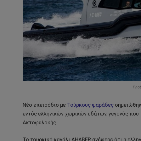
Phot
Νέο επεισόδιο με
Τούρκους ψαράδες
σημειώθηκε
εντός ελληνικών χωρικών υδάτων, γεγονός που 
Ακτοφυλακής.
Το τουρκικό κανάλι AHABER ανέφερε ότι η ελλη