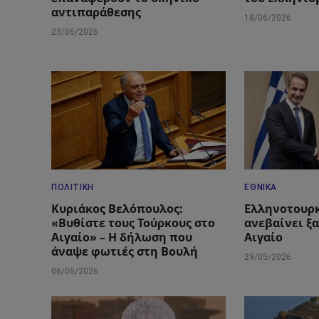
αντιπαράθεσης
18/06/2026
23/06/2026
ΠΟΛΙΤΙΚΉ
ΕΘΝΙΚΆ
Κυριάκος Βελόπουλος:
Ελληνοτουρκ
«Βυθίστε τους Τούρκους στο
ανεβαίνει ξ
Αιγαίο» – Η δήλωση που
Αιγαίο
άναψε φωτιές στη Βουλή
29/05/2026
06/06/2026