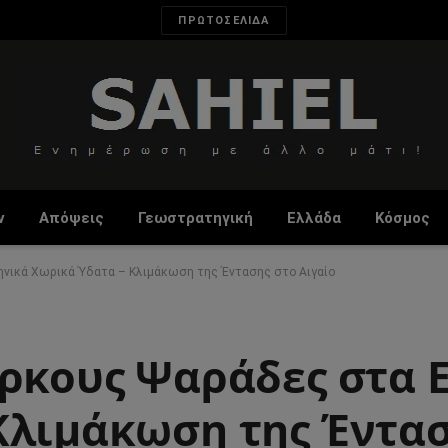
ΠΡΩΤΟΣΕΛΙΔΑ
ν
Απόψεις
Γεωστρατηγική
Ελλάδα
Κόσμος
ηνικά Χωρικά Ύδατα – Κλιμάκωση της Έντασης στο Αιγαίο
ύρκους Ψαράδες στα 
Κλιμάκωση της Έντασ