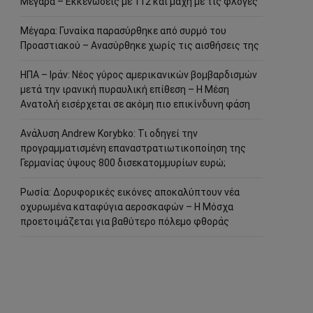
Μέγαρα – Εκκενώσεις με 112 και μάχη με τις φλόγες
Μέγαρα: Γυναίκα παρασύρθηκε από συρμό του
Προαστιακού – Ανασύρθηκε χωρίς τις αισθήσεις της
ΗΠΑ – Ιράν: Νέος γύρος αμερικανικών βομβαρδισμών
μετά την ιρανική πυραυλική επίθεση – Η Μέση
Ανατολή εισέρχεται σε ακόμη πιο επικίνδυνη φάση
Ανάλυση Andrew Korybko: Τι οδηγεί την
προγραμματισμένη επαναστρατιωτικοποίηση της
Γερμανίας ύψους 800 δισεκατομμυρίων ευρώ;
Ρωσία: Δορυφορικές εικόνες αποκαλύπτουν νέα
οχυρωμένα καταφύγια αεροσκαφών – Η Μόσχα
προετοιμάζεται για βαθύτερο πόλεμο φθοράς