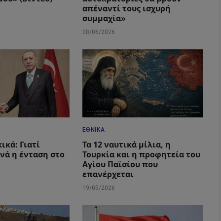
απέναντί τους ισχυρή
συμμαχία»
08/06/2026
ΕΘΝΙΚΆ
ικά: Γιατί
Τα 12 ναυτικά μίλια, η
ανά η ένταση στο
Τουρκία και η προφητεία του
Αγίου Παϊσίου που
επανέρχεται
19/05/2026