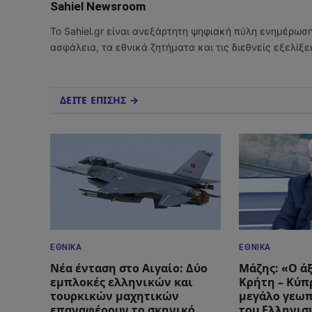
Sahiel Newsroom
Το Sahiel.gr είναι ανεξάρτητη ψηφιακή πύλη ενημέρωσ
ασφάλεια, τα εθνικά ζητήματα και τις διεθνείς εξελίξ
ΔΕΙΤΕ ΕΠΙΣΗΣ →
ΕΘΝΙΚΆ
ΕΘΝΙΚΆ
Νέα ένταση στο Αιγαίο: Δύο
Μάζης: «Ο ά
εμπλοκές ελληνικών και
Κρήτη – Κύπρ
τουρκικών μαχητικών
μεγάλο γεωπ
επαναφέρουν το σκηνικό
του Ελληνισ