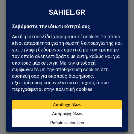
ΚΌΣΜΟΣ
Βρετανία: Πακιστανικής καταγωγής άνδρας
συνελήφθη μετά από επίθεση με μαχαίρι σε
17χρονη – Σοκ από το βίντεο της επίθεσης
13/06/2026