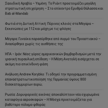
Σαουδική Αραβία – Υεμένη: Το Ριάντ προετοιμάζει μεγάλη
στρατιωτική επιχείρηση – Στο επίκεντρο Ερυθρά Θάλασσα και
Bab al-Mandab
Φωτιά στη Δυτική Αττική: Πύρινος κλοιός στα Μέγαρα –
Εκκενώσεις με 112 και μάχη με τις φλόγες
Μέγαρα: Γυναίκα παρασύρθηκε από συρμό του Προαστιακού –
Ανασύρθηκε χωρίς τις αισθήσεις της
ΗΠΑ – Ιράν: Νέος γύρος αμερικανικών βομβαρδισμών μετά την
ιρανική πυραυλική επίθεση – Η Μέση Ανατολή εισέρχεται σε
ακόμη πιο επικίνδυνη φάση
Ανάλυση Andrew Korybko: Τι οδηγεί την προγραμματισμένη
επαναστρατιωτικοποίηση της Γερμανίας ύψους 800
δισεκατομμυρίων ευρώ;
Ρωσία: Δορυφορικές εικόνες αποκαλύπτουν νέα οχυρωμένα
καταφύγια αεροσκαφών – Η Μόσχα προετοιμάζεται για
βαθύτερο πόλεμο φθοράς