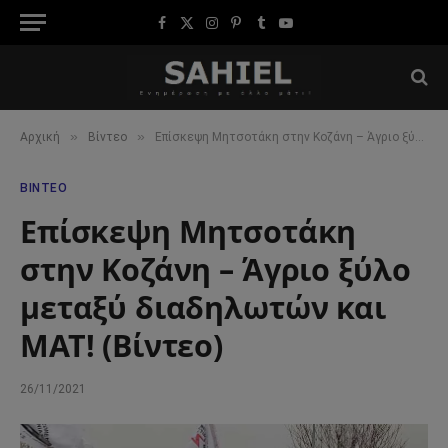
Facebook
X
Instagram
Pinterest
Tumblr
YouTube
(Twitter)
»
»
Αρχική
Βίντεο
Επίσκεψη Μητσοτάκη στην Κοζάνη – Άγριο ξύλο μεταξύ διαδηλωτών και ΜΑΤ! (Βίντεο)
ΒΊΝΤΕΟ
Επίσκεψη Μητσοτάκη
στην Κοζάνη – Άγριο ξύλο
μεταξύ διαδηλωτών και
ΜΑΤ! (Βίντεο)
26/11/2021