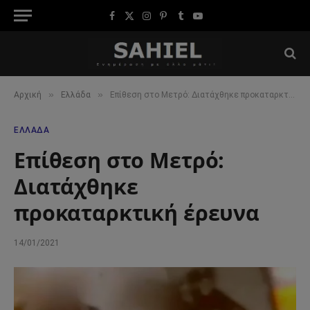
Facebook
X
Instagram
Pinterest
Tumblr
YouTube
(Twitter)
»
»
Αρχική
Ελλάδα
Επίθεση στο Μετρό: Διατάχθηκε προκαταρκτική έρευνα
ΕΛΛΆΔΑ
Επίθεση στο Μετρό:
Διατάχθηκε
προκαταρκτική έρευνα
14/01/2021