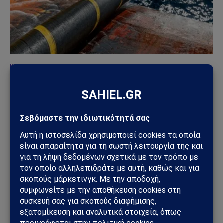
ΚΎΠΡΟΣ
Ηλεκτρική διασύνδεση Ελλάδας–Κύπρου: Η
Meridiam παίρνει τον έλεγχο του GSI – Η Γαλλία
μπαίνει δυναμικά στο γεωπολιτικό παιχνίδι
05/08/2026