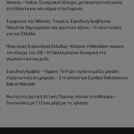
Ισπανία – Ιταλία: Συνοριακοί έλεγχοι, μεταναστευτική κρίση
στη Θέουτα και νέο ρήγμα στην Ευρώπη
Συμφωνία της Μέκκας: Τουρκία, Σαουδική Αραβία και
Πακιστάν δημιουργούν νέο αμυντικό άξονα – Οι επιπτώσεις
για την Ελλάδα
Ηλεκτρική διασύνδεση Ελλάδας–Κύπρου: Η Meridiam παίρνει
τον έλεγχο του GSI – Η Γαλλία μπαίνει δυναμικά στο
γεωπολιτικό παιχνίδι
Σαουδική Αραβία – Υεμένη: Το Ριάντ προετοιμάζει μεγάλη
στρατιωτική επιχείρηση – Στο επίκεντρο Ερυθρά Θάλασσα και
Bab al-Mandab
Φωτιά στη Δυτική Αττική: Πύρινος κλοιός στα Μέγαρα –
Εκκενώσεις με 112 και μάχη με τις φλόγες