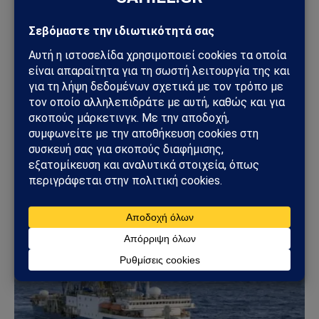
ΠΕΡΙΒΆΛΛΟΝ
Ιταλία: Άδεια μετ’ αποδοχών για φροντίδα
άρρωστων κατοικίδιων – Νέα εποχή στα
εργασιακά δικαιώματα
27/03/2026