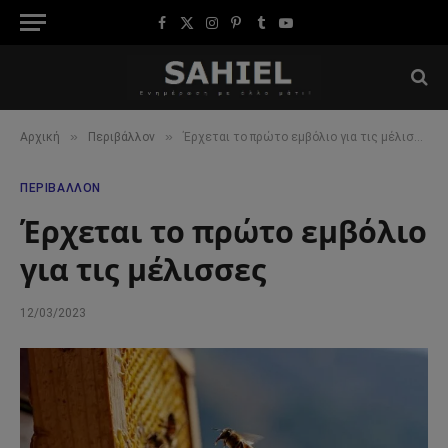
Facebook
X
Instagram
Pinterest
Tumblr
YouTube
(Twitter)
»
»
Αρχική
Περιβάλλον
Έρχεται το πρώτο εμβόλιο για τις μέλισσες
ΠΕΡΙΒΆΛΛΟΝ
Έρχεται το πρώτο εμβόλιο
για τις μέλισσες
12/03/2023