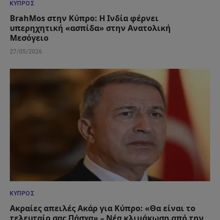
ΚΎΠΡΟΣ
BrahMos στην Κύπρο: Η Ινδία φέρνει
υπερηχητική «ασπίδα» στην Ανατολική
Μεσόγειο
27/05/2026
ΚΎΠΡΟΣ
Ακραίες απειλές Ακάρ για Κύπρο: «Θα είναι το
τελευταίο σας Πάσχα» – Νέα κλιμάκωση από την