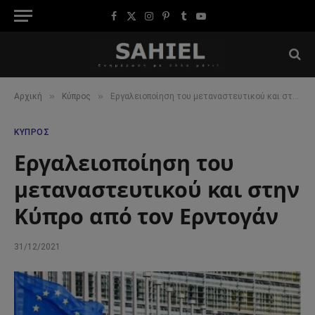
Facebook
X
Instagram
Pinterest
Tumblr
YouTube
(Twitter)
»
»
Αρχική
Κύπρος
Εργαλειοποίηση του μεταναστευτικού και στην Κύπρο από τον Ερντογάν
ΚΎΠΡΟΣ
Εργαλειοποίηση του
μεταναστευτικού και στην
Κύπρο από τον Ερντογάν
31/12/2021