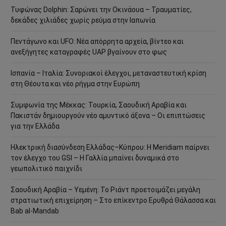
Τυφώνας Dolphin: Σαρώνει την Οκινάουα – Τραυματίες,
δεκάδες χιλιάδες χωρίς ρεύμα στην Ιαπωνία
Πεντάγωνο και UFO: Νέα απόρρητα αρχεία, βίντεο και
ανεξήγητες καταγραφές UAP βγαίνουν στο φως
Ισπανία – Ιταλία: Συνοριακοί έλεγχοι, μεταναστευτική κρίση
στη Θέουτα και νέο ρήγμα στην Ευρώπη
Συμφωνία της Μέκκας: Τουρκία, Σαουδική Αραβία και
Πακιστάν δημιουργούν νέο αμυντικό άξονα – Οι επιπτώσεις
για την Ελλάδα
Ηλεκτρική διασύνδεση Ελλάδας–Κύπρου: Η Meridiam παίρνει
τον έλεγχο του GSI – Η Γαλλία μπαίνει δυναμικά στο
γεωπολιτικό παιχνίδι
Σαουδική Αραβία – Υεμένη: Το Ριάντ προετοιμάζει μεγάλη
στρατιωτική επιχείρηση – Στο επίκεντρο Ερυθρά Θάλασσα και
Bab al-Mandab