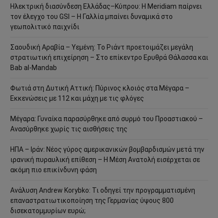
Ηλεκτρική διασύνδεση Ελλάδας–Κύπρου: Η Meridiam παίρνει
τον έλεγχο του GSI – Η Γαλλία μπαίνει δυναμικά στο
γεωπολιτικό παιχνίδι
Σαουδική Αραβία – Υεμένη: Το Ριάντ προετοιμάζει μεγάλη
στρατιωτική επιχείρηση – Στο επίκεντρο Ερυθρά Θάλασσα και
Bab al-Mandab
Φωτιά στη Δυτική Αττική: Πύρινος κλοιός στα Μέγαρα –
Εκκενώσεις με 112 και μάχη με τις φλόγες
Μέγαρα: Γυναίκα παρασύρθηκε από συρμό του Προαστιακού –
Ανασύρθηκε χωρίς τις αισθήσεις της
ΗΠΑ – Ιράν: Νέος γύρος αμερικανικών βομβαρδισμών μετά την
ιρανική πυραυλική επίθεση – Η Μέση Ανατολή εισέρχεται σε
ακόμη πιο επικίνδυνη φάση
Ανάλυση Andrew Korybko: Τι οδηγεί την προγραμματισμένη
επαναστρατιωτικοποίηση της Γερμανίας ύψους 800
δισεκατομμυρίων ευρώ;