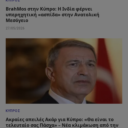
ΚΎΠΡΟΣ
BrahMos στην Κύπρο: Η Ινδία φέρνει
υπερηχητική «ασπίδα» στην Ανατολική
Μεσόγειο
27/05/2026
ΚΎΠΡΟΣ
Ακραίες απειλές Ακάρ για Κύπρο: «Θα είναι το
τελευταίο σας Πάσχα» – Νέα κλιμάκωση από την