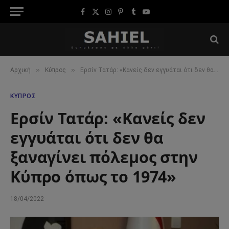
Facebook
X
Instagram
Pinterest
Tumblr
YouTube
(Twitter)
»
»
Αρχική
Κύπρος
Ερσίν Τατάρ: «Κανείς δεν εγγυάται ότι δεν θα ξαναγίνει πόλεμος στην Κύπρο όπως το 1974»
ΚΎΠΡΟΣ
Ερσίν Τατάρ: «Κανείς δεν
εγγυάται ότι δεν θα
ξαναγίνει πόλεμος στην
Κύπρο όπως το 1974»
18/04/2022