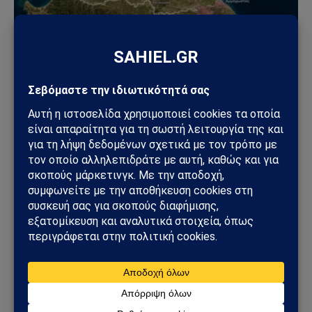
ΚΎΠΡΟΣ
Η Τουρκία κλιμακώνει την πίεση για την Κύπρο:
Μπαχτσελί, Ερντογάν και τουρκική ηγεσία
στέλνουν κοινό μήνυμα για «δύο κράτη» και
μόνιμη στρατιωτική παρουσία
22/07/2026