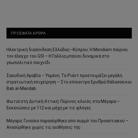
ΠΡΟΣΦΑΤΑ ΑΡΘΡΑ
Ηλεκτρική διασύνδεση Ελλάδας–Κύπρου: Η Meridiam παίρνει
τον έλεγχο του GSI – Η Γαλλία μπαίνει δυναμικά στο
γεωπολιτικό παιχνίδι
Σαουδική Αραβία – Υεμένη: Το Ριάντ προετοιμάζει μεγάλη
στρατιωτική επιχείρηση – Στο επίκεντρο Ερυθρά Θάλασσα και
Bab al-Mandab
Φωτιά στη Δυτική Αττική: Πύρινος κλοιός στα Μέγαρα –
Εκκενώσεις με 112 και μάχη με τις φλόγες
Μέγαρα: Γυναίκα παρασύρθηκε από συρμό του Προαστιακού –
Ανασύρθηκε χωρίς τις αισθήσεις της