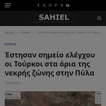
Facebook
X
Instagram
Pinterest
Tumblr
YouTube
(Twitter)
»
»
Αρχική
Κύπρος
Έστησαν σημείο ελέγχου οι Τούρκοι στα όρια της νεκρής ζώνης στην Πύλα
ΚΎΠΡΟΣ
Έστησαν σημείο ελέγχου
οι Τούρκοι στα όρια της
νεκρής ζώνης στην Πύλα
14/09/2023