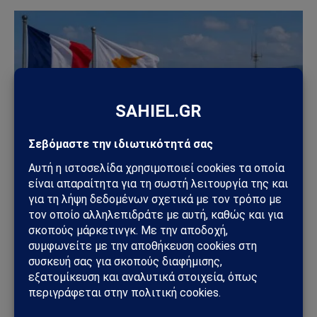
ΚΎΠΡΟΣ
Γαλλία–Κύπρος: Η συμφωνία που προκάλεσε οργή
στην Άγκυρα – «Θα δώσουμε την σκληρότερη
δυνατή απάντηση», προειδοποιεί η Τουρκία
11/06/2026