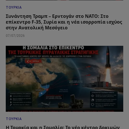
ΤΟΥΡΚΊΑ
Συνάντηση Τραμπ – Ερντογάν στο ΝΑΤΟ: Στο
επίκεντρο F-35, Συρία και η νέα ισορροπία ισχύος
στην Ανατολική Μεσόγειο
07/07/2026
ΤΟΥΡΚΊΑ
Η Τουρκία και η Σομαλία: Το νέο κέντρο δοκιμών