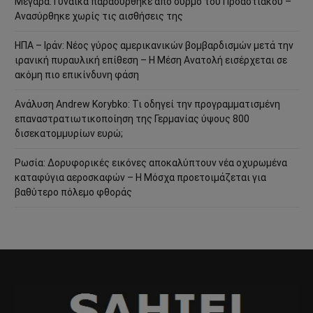
Μέγαρα: Γυναίκα παρασύρθηκε από συρμό του Προαστιακού –
Ανασύρθηκε χωρίς τις αισθήσεις της
ΗΠΑ – Ιράν: Νέος γύρος αμερικανικών βομβαρδισμών μετά την
ιρανική πυραυλική επίθεση – Η Μέση Ανατολή εισέρχεται σε
ακόμη πιο επικίνδυνη φάση
Ανάλυση Andrew Korybko: Τι οδηγεί την προγραμματισμένη
επαναστρατιωτικοποίηση της Γερμανίας ύψους 800
δισεκατομμυρίων ευρώ;
Ρωσία: Δορυφορικές εικόνες αποκαλύπτουν νέα οχυρωμένα
καταφύγια αεροσκαφών – Η Μόσχα προετοιμάζεται για
βαθύτερο πόλεμο φθοράς