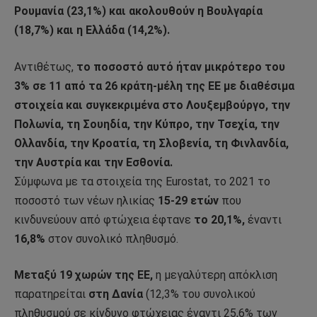
Ρουμανία (23,1%) και ακολουθούν η Βουλγαρία
(18,7%) και η Ελλάδα (14,2%).
Αντιθέτως,
το ποσοστό αυτό ήταν μικρότερο του
3% σε 11 από τα 26 κράτη-μέλη της ΕΕ με διαθέσιμα
στοιχεία και συγκεκριμένα στο Λουξεμβούργο, την
Πολωνία, τη Σουηδία, την Κύπρο, την Τσεχία, την
Ολλανδία, την Κροατία, τη Σλοβενία, τη Φινλανδία,
την Αυστρία και την Εσθονία.
Σύμφωνα με τα στοιχεία της Eurostat, το 2021 το
ποσοστό των νέων ηλικίας
15-29 ετών
που
κινδυνεύουν από φτώχεια έφτανε
το 20,1%,
έναντι
16,8%
στον συνολικό πληθυσμό.
Μεταξύ 19 χωρών της ΕΕ,
η μεγαλύτερη απόκλιση
παρατηρείται
στη
Δανία
(12,3% του συνολικού
πληθυσμού σε κίνδυνο φτώχειας έναντι 25,6% των