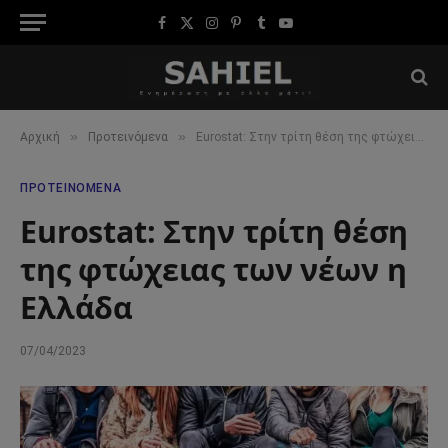
Facebook
X
Instagram
Pinterest
Tumblr
YouTube
(Twitter)
»
»
Αρχική
Προτεινόμενα
Eurostat: Στην τρίτη θέση της φτώχειας των νέων η Ελλάδα
ΠΡΟΤΕΙΝΌΜΕΝΑ
Eurostat: Στην τρίτη θέση
της φτώχειας των νέων η
Ελλάδα
07/04/2023