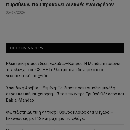
πυραύλων που προκαλεί διεθνές ενδιαφέρον
05/07/2026
ΠΡΟΣΦΑΤΑ ΑΡΘΡΑ
Ηλεκτρική διασύνδεση Ελλάδας–Κύπρου: Η Meridiam παίρνει
τον έλεγχο του GSI – Η Γαλλία μπαίνει δυναμικά στο
γεωπολιτικό παιχνίδι
Σαουδική Αραβία – Υεμένη: Το Ριάντ προετοιμάζει μεγάλη
στρατιωτική επιχείρηση – Στο επίκεντρο Ερυθρά Θάλασσα και
Bab al-Mandab
Φωτιά στη Δυτική Αττική: Πύρινος κλοιός στα Μέγαρα –
Εκκενώσεις με 112 και μάχη με τις φλόγες