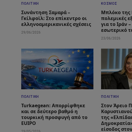
ΠΟΛΙΤΙΚΉ
ΚΌΣΜΟΣ
Συνάντηση Σαμαρά –
Μπλόκο της 
Γκίλφοϊλ: Στο επίκεντρο οι
πολεμικές ε
ελληνοαμερικανικές σχέσεις
για το Ιράν 
εσωτερικό 
29/06/2026
23/06/2026
ΠΟΛΙΤΙΚΉ
ΠΟΛΙΤΙΚΉ
Turkaegean: Απορρίφθηκε
Στον Άρειο 
και σε δεύτερο βαθμό η
Καρυστιανού
τουρκική προσφυγή από το
της «Ελπίδας
EUIPO
Δημοκρατία»
είσοδος στο
29/05/2026