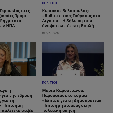
ΠΟΛΙΤΙΚΉ
Γερουσίας στις
Κυριάκος Βελόπουλος:
ξουσίες Τραμπ
«Βυθίστε τους Τούρκους στο
– Ρήγμα στο
Αιγαίο» – Η δήλωση που
των ΗΠΑ
άναψε φωτιές στη Βουλή
06/06/2026
ΠΟΛΙΤΙΚΉ
Πάγο η
Μαρία Καρυστιανού:
 για την ίδρυση
Παρουσίασε το κόμμα
 για τη
«Ελπίδα για τη Δημοκρατία»
 – Επίσημη
– Επίσημη είσοδος στην
ν πολιτικό στίβο
πολιτική σκηνή