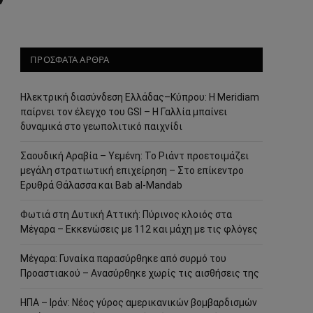
ΠΡΟΣΦΑΤΑ ΑΡΘΡΑ
Ηλεκτρική διασύνδεση Ελλάδας–Κύπρου: Η Meridiam
παίρνει τον έλεγχο του GSI – Η Γαλλία μπαίνει
δυναμικά στο γεωπολιτικό παιχνίδι
Σαουδική Αραβία – Υεμένη: Το Ριάντ προετοιμάζει
μεγάλη στρατιωτική επιχείρηση – Στο επίκεντρο
Ερυθρά Θάλασσα και Bab al-Mandab
Φωτιά στη Δυτική Αττική: Πύρινος κλοιός στα
Μέγαρα – Εκκενώσεις με 112 και μάχη με τις φλόγες
Μέγαρα: Γυναίκα παρασύρθηκε από συρμό του
Προαστιακού – Ανασύρθηκε χωρίς τις αισθήσεις της
ΗΠΑ – Ιράν: Νέος γύρος αμερικανικών βομβαρδισμών