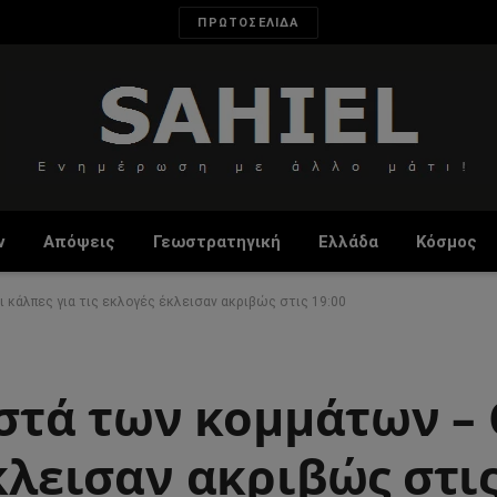
ΠΡΩΤΟΣΕΛΙΔΑ
ν
Απόψεις
Γεωστρατηγική
Ελλάδα
Κόσμος
ι κάλπες για τις εκλογές έκλεισαν ακριβώς στις 19:00
σοστά των κομμάτων –
κλεισαν ακριβώς στις