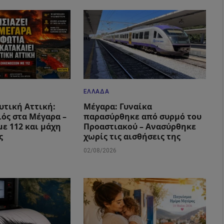
ΕΛΛΆΔΑ
υτική Αττική:
Μέγαρα: Γυναίκα
ιός στα Μέγαρα –
παρασύρθηκε από συρμό του
με 112 και μάχη
Προαστιακού – Ανασύρθηκε
ς
χωρίς τις αισθήσεις της
02/08/2026