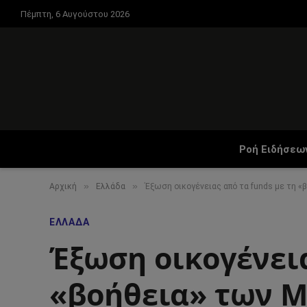
Πέμπτη, 6 Αυγούστου 2026
Ροή Ειδήσεω
»
»
Αρχική
Ελλάδα
Έξωση οικογένειας από τα funds με τη 
ΕΛΛΆΔΑ
Έξωση οικογένεια
«βοήθεια» των Μ