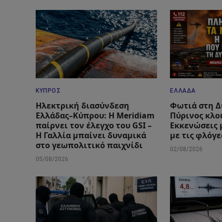
ΚΎΠΡΟΣ
ΕΛΛΆΔΑ
Ηλεκτρική διασύνδεση
Φωτιά στη Δ
Ελλάδας–Κύπρου: Η Meridiam
Πύρινος κλο
παίρνει τον έλεγχο του GSI –
Εκκενώσεις 
Η Γαλλία μπαίνει δυναμικά
με τις φλόγε
στο γεωπολιτικό παιχνίδι
02/08/2026
05/08/2026