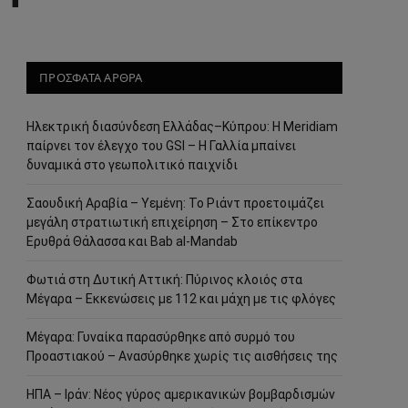
ΠΡΟΣΦΑΤΑ ΑΡΘΡΑ
Ηλεκτρική διασύνδεση Ελλάδας–Κύπρου: Η Meridiam
παίρνει τον έλεγχο του GSI – Η Γαλλία μπαίνει
δυναμικά στο γεωπολιτικό παιχνίδι
Σαουδική Αραβία – Υεμένη: Το Ριάντ προετοιμάζει
μεγάλη στρατιωτική επιχείρηση – Στο επίκεντρο
Ερυθρά Θάλασσα και Bab al-Mandab
Φωτιά στη Δυτική Αττική: Πύρινος κλοιός στα
Μέγαρα – Εκκενώσεις με 112 και μάχη με τις φλόγες
Μέγαρα: Γυναίκα παρασύρθηκε από συρμό του
Προαστιακού – Ανασύρθηκε χωρίς τις αισθήσεις της
ΗΠΑ – Ιράν: Νέος γύρος αμερικανικών βομβαρδισμών