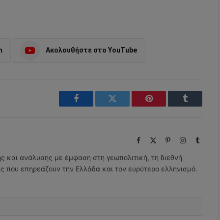
m
Ακολουθήστε στο YouTube
Facebook
Twitter
Pinterest
Tumblr
Facebook
X
Pinterest
Instagram
Tumbl
(Twitter)
ης και ανάλυσης με έμφαση στη γεωπολιτική, τη διεθνή
εις που επηρεάζουν την Ελλάδα και τον ευρύτερο ελληνισμό.