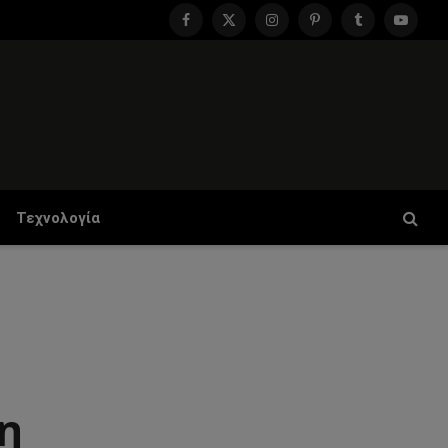
Facebook
X
Instagram
Pinterest
Tumblr
YouTu
(Twitter)
Τεχνολογία
η
η