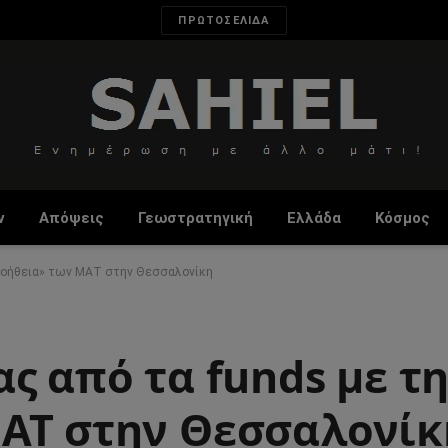
ΠΡΩΤΟΣΕΛΙΔΑ
ν
Απόψεις
Γεωστρατηγική
Ελλάδα
Κόσμος
«βοήθεια» των ΜΑΤ στην Θεσσαλονίκη
ς από τα funds με τ
ΑΤ στην Θεσσαλονίκ