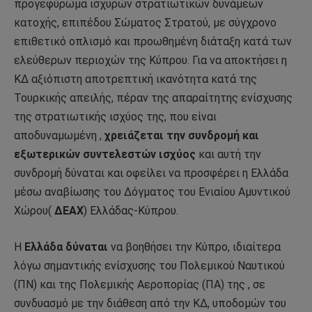
προγεφύρωμα ισχυρών στρατιωτικών δυνάμεων
κατοχής, επιπέδου Σώματος Στρατού, με σύγχρονο
επιθετικό οπλισμό και προωθημένη διάταξη κατά των
ελεύθερων περιοχών της Κύπρου. Για να αποκτήσει η
ΚΔ αξιόπιστη αποτρεπτική ικανότητα κατά της
Τουρκικής απειλής, πέραν της απαραίτητης ενίσχυσης
της στρατιωτικής ισχύος της, που είναι
αποδυναμωμένη ,
χρειάζεται την συνδρομή και
εξωτερικών
συντελεστών ισχύος
και αυτή την
συνδρομή δύναται και οφείλει να προσφέρει η Ελλάδα
μέσω αναβίωσης του Δόγματος του Ενιαίου Αμυντικού
Χώρου(
ΔΕΑΧ
) Ελλάδας-Κύπρου.
Η
Ελλάδα δύναται
να βοηθήσει την Κύπρο, ιδιαίτερα
λόγω σημαντικής ενίσχυσης του Πολεμικού Ναυτικού
(ΠΝ) και της Πολεμικής Αεροπορίας (ΠΑ) της , σε
συνδυασμό με την διάθεση από την ΚΔ, υποδομών του