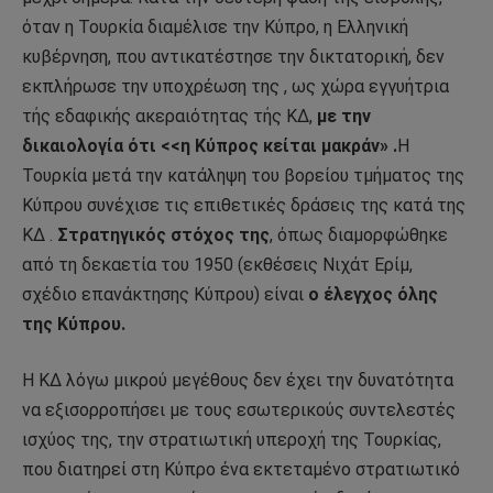
όταν η Τουρκία διαμέλισε την Κύπρο, η Ελληνική
κυβέρνηση, που αντικατέστησε την δικτατορική, δεν
εκπλήρωσε την υποχρέωση της , ως χώρα εγγυήτρια
τής εδαφικής ακεραιότητας τής ΚΔ,
με την
δικαιολογία ότι <<η
Κύπρος κείται μακράν» .
Η
Τουρκία μετά την κατάληψη του βορείου τμήματος της
Κύπρου συνέχισε τις επιθετικές δράσεις της κατά της
ΚΔ .
Στρατηγικός στόχος της
, όπως διαμορφώθηκε
από τη δεκαετία του 1950 (εκθέσεις Νιχάτ Ερίμ,
σχέδιο επανάκτησης Κύπρου) είναι
ο έλεγχος όλης
της Κύπρου.
Η ΚΔ λόγω μικρού μεγέθους δεν έχει την δυνατότητα
να εξισορροπήσει με τους εσωτερικούς συντελεστές
ισχύος της, την στρατιωτική υπεροχή της Τουρκίας,
που διατηρεί στη Κύπρο ένα εκτεταμένο στρατιωτικό