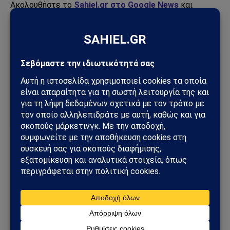
Ακολουθήστε το
Sahiel.gr στο Google News
και
μάθετε πρώτοι όλες τις ειδήσεις.
Ακολούθησε το Sahiel στο Google News
Πρόσθεσε το Sahiel ως προτιμώμενη πηγή για να λαμβάνεις
πρώτος τις σημαντικότερες ειδήσεις και αναλύσεις.
Add as a preferred source
Ελλάδας
Κύπρου
Φοίβου Κλόκκαρη
Ακολουθήστε στο Instagram
Ακολουθήστε στο YouTube