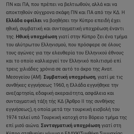
ΠΝ και ΠΑ, που πρέπει να βελτιωθούν, αλλά και να
αποκτηθούν σύγχρονα σκάφη ΠΝ και ΠΑ από την ΚΔ. Η
Ελλάδα οφείλει
να βοηθήσει την Κύπρο επειδή έχει
ηθική, συμβατική και συνταγματική υποχρέωση έναντι
της.
Ηθική υποχρέωση
γιατί στην Κύπρο ζει ένα τμήμα
του αλύτρωτου Ελληνισμού, που πρόσφερε σε όλους
τους αγώνες για την ελευθερία του Ελληνικού έθνους
και το οποίο καλλιεργεί τον Ελληνικό πολιτισμό επί
τρεις χιλιάδες χρόνια σε αυτό το άκρο της Ανατ.
Μεσογείου (ΑΜ).
Συμβατική υποχρέωση
, γιατί με τις
συνθήκες εγγυήσεως 1960, η Ελλάδα εγγυήθηκε την
ανεξαρτησία, εδαφική ακεραιότητα, ασφάλεια και
συνταγματική τάξη τής ΚΔ (Άρθρο ΙΙ της συνθήκης
εγγυήσεως), η οποία μετά την τουρκική εισβολή του
1974 τελεί υπό Τουρκική κατοχή στο Βόρειο τμήμα της
επί μισό αιώνα.
Συνταγματική υποχρέωση
γιατί στη
Κύπρο σταθμεύει νόμιμα η ΕΛΔΥΚ(Συνθήκη Συμμαχίας