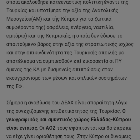
οποία ακολούθησε κατευναστική πολιτική έναντι της
Τουρκίας και υποτίμησε την αξία της Ανατολικής
Μεσογείου(ΑΜ) και τής Κύπρου για τα ζωτικά
συμφέροντα της( ασφάλεια, ενέργεια, ναυτιλία,
εμπόριο) και της Κυπριακής, η οποία δεν έδωσε το
απαιτούμενο βάρος στην αξία της στρατιωτικής ισχύος
και στην επικινδυνότητα της Τουρκικής απειλής με
αποτέλεσμα να συμπιεσθούν επί εικοσαετία οι ΠΥ
άμυνας της ΚΔ με δυσμενείς επιπτώσεις στον
εκσυγχρονισμό των μέσων και οπλικών συστημάτων
της ΕΦ .
Σήμερα η αναβίωση του ΔΕΑΧ είναι απαραίτητη λόγω
της συνεχιζόμενης επιθετικότητας της Τουρκίας.
Ο
γεωγραφικός και αμυντικός χώρος Ελλάδας-Κύπρου
είναι ενιαίος
. Οι
ΑΟΖ
τους εφάπτονται και θα έπρεπε
να είχε γίνει οριοθέτηση τους. Στην Κύπρο οι δυνάμεις