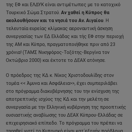
της ΕΦ και ΕΛΔΥΚ είναι αντιμέτωπες με το κατοχικό
Τουρκικό Σώμα Στρατού.
Αν χαθεί η Κύπρος θα
ακολουθήσουν και τα νησιά του Αν.
Αιγαίου
. Η
τελευταία ευρείας κλίμακας αεροναυτική άσκηση
συνεργασίας των ΕΔ Ελλάδας και τής ΕΦ στην περιοχή
της ΑΜ και Κύπρο, πραγματοποιήθηκε πριν από 23
χρόνια! (ΤΑΜΣ Νικηφόρος-Τοξότης-Βεργίνα τον
Οκτώβριο 2000) και έκτοτε το ΔΕΑΧ ατόνησε.
Ο πρόεδρος της ΚΔ κ. Νίκος Χριστοδουλίδης στον
τομέα << Άμυνα και Ασφάλεια>>, έχει συμπεριλάβει
στο πρόγραμμα διακυβέρνησης του την ενίσχυση της
αποτρεπτικής ισχύος της ΚΔ και την μελέτη σε
συνεργασία με
την Ελληνική κυβέρνηση της προοπτικής
ουσιαστικής αναβίωσης του ΔΕΑΧ
K
ύπρου-Ελλάδας σε
επιχειρησιακό επίπεδο. Το πρόγραμμα του πρέπει να
τηρηθεί γιατί το Κυπριακό είναι κατ΄εξοχήν πρόβλημα