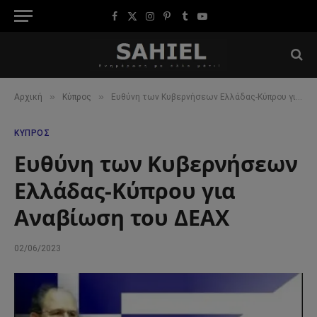
Facebook
X
Instagram
Pinterest
Tumblr
YouTube
(Twitter)
»
»
Αρχική
Κύπρος
Ευθύνη των Κυβερνήσεων Ελλάδας-Κύπρου για Αναβίωση του ΔΕΑΧ
ΚΎΠΡΟΣ
Ευθύνη των Κυβερνήσεων
Ελλάδας-Κύπρου για
Αναβίωση του ΔΕΑΧ
02/06/2023