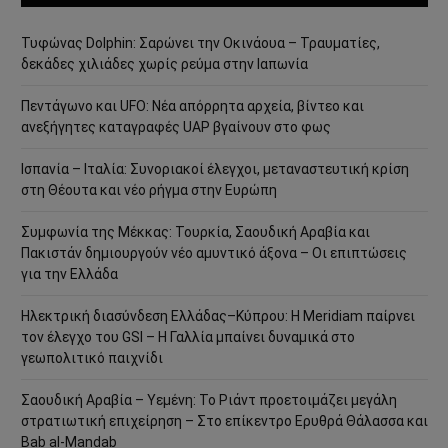
Τυφώνας Dolphin: Σαρώνει την Οκινάουα – Τραυματίες,
δεκάδες χιλιάδες χωρίς ρεύμα στην Ιαπωνία
Πεντάγωνο και UFO: Νέα απόρρητα αρχεία, βίντεο και
ανεξήγητες καταγραφές UAP βγαίνουν στο φως
Ισπανία – Ιταλία: Συνοριακοί έλεγχοι, μεταναστευτική κρίση
στη Θέουτα και νέο ρήγμα στην Ευρώπη
Συμφωνία της Μέκκας: Τουρκία, Σαουδική Αραβία και
Πακιστάν δημιουργούν νέο αμυντικό άξονα – Οι επιπτώσεις
για την Ελλάδα
Ηλεκτρική διασύνδεση Ελλάδας–Κύπρου: Η Meridiam παίρνει
τον έλεγχο του GSI – Η Γαλλία μπαίνει δυναμικά στο
γεωπολιτικό παιχνίδι
Σαουδική Αραβία – Υεμένη: Το Ριάντ προετοιμάζει μεγάλη
στρατιωτική επιχείρηση – Στο επίκεντρο Ερυθρά Θάλασσα και
Bab al-Mandab