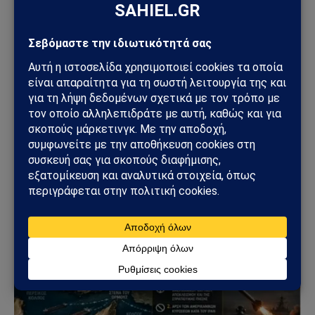
ΚΌΣΜΟΣ
Χούθι χτύπησαν την ενεργειακή καρδιά της
Σαουδικής Αραβίας – Επίθεση με drone στο
διυλιστήριο της Aramco στην Τζαζάν
09/08/2026