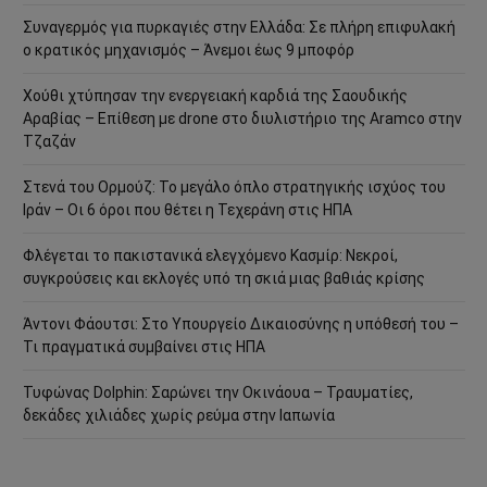
Συναγερμός για πυρκαγιές στην Ελλάδα: Σε πλήρη επιφυλακή
ο κρατικός μηχανισμός – Άνεμοι έως 9 μποφόρ
Χούθι χτύπησαν την ενεργειακή καρδιά της Σαουδικής
Αραβίας – Επίθεση με drone στο διυλιστήριο της Aramco στην
Τζαζάν
Στενά του Ορμούζ: Το μεγάλο όπλο στρατηγικής ισχύος του
Ιράν – Οι 6 όροι που θέτει η Τεχεράνη στις ΗΠΑ
Φλέγεται το πακιστανικά ελεγχόμενο Κασμίρ: Νεκροί,
συγκρούσεις και εκλογές υπό τη σκιά μιας βαθιάς κρίσης
Άντονι Φάουτσι: Στο Υπουργείο Δικαιοσύνης η υπόθεσή του –
Τι πραγματικά συμβαίνει στις ΗΠΑ
Τυφώνας Dolphin: Σαρώνει την Οκινάουα – Τραυματίες,
δεκάδες χιλιάδες χωρίς ρεύμα στην Ιαπωνία