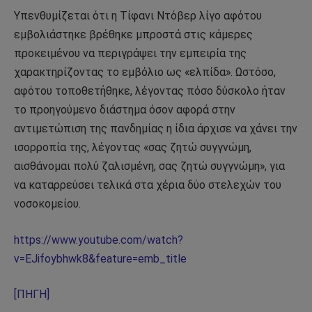
Υπενθυμίζεται ότι η Τίφανι Ντόβερ λίγο αφότου
εμβολιάστηκε βρέθηκε μπροστά στις κάμερες
προκειμένου να περιγράψει την εμπειρία της
χαρακτηρίζοντας το εμβόλιο ως «ελπίδα». Ωστόσο,
αφότου τοποθετήθηκε, λέγοντας πόσο δύσκολο ήταν
το προηγούμενο διάστημα όσον αφορά στην
αντιμετώπιση της πανδημίας η ίδια άρχισε να χάνει την
ισορροπία της, λέγοντας «σας ζητώ συγγνώμη,
αισθάνομαι πολύ ζαλισμένη, σας ζητώ συγγνώμη», για
να καταρρεύσει τελικά στα χέρια δύο στελεχών του
νοσοκομείου.
https://www.youtube.com/watch?
v=EJifoybhwk8&feature=emb_title
[ΠΗΓΗ]