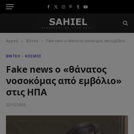
Facebook
X
Instagram
Pinterest
Tumblr
YouTube
(Twitter)
»
»
Αρχική
Βίντεο
Fake news ο «θάνατος νοσοκόμας από εμβόλιο» στις ΗΠΑ
ΒΊΝΤΕΟ
ΚΌΣΜΟΣ
Fake news ο «θάνατος
νοσοκόμας από εμβόλιο»
στις ΗΠΑ
22/12/2020