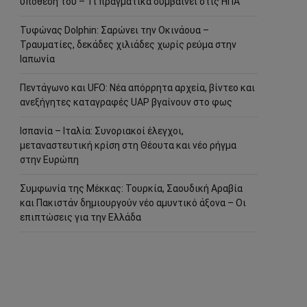
υπόθεσή του – Τι πραγματικά συμβαίνει στις ΗΠΑ
Τυφώνας Dolphin: Σαρώνει την Οκινάουα –
Τραυματίες, δεκάδες χιλιάδες χωρίς ρεύμα στην
Ιαπωνία
Πεντάγωνο και UFO: Νέα απόρρητα αρχεία, βίντεο και
ανεξήγητες καταγραφές UAP βγαίνουν στο φως
Ισπανία – Ιταλία: Συνοριακοί έλεγχοι,
μεταναστευτική κρίση στη Θέουτα και νέο ρήγμα
στην Ευρώπη
Συμφωνία της Μέκκας: Τουρκία, Σαουδική Αραβία
και Πακιστάν δημιουργούν νέο αμυντικό άξονα – Οι
επιπτώσεις για την Ελλάδα