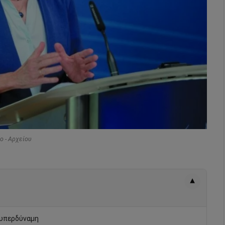
o - Αρχείου
▾
ή υπερδύναμη