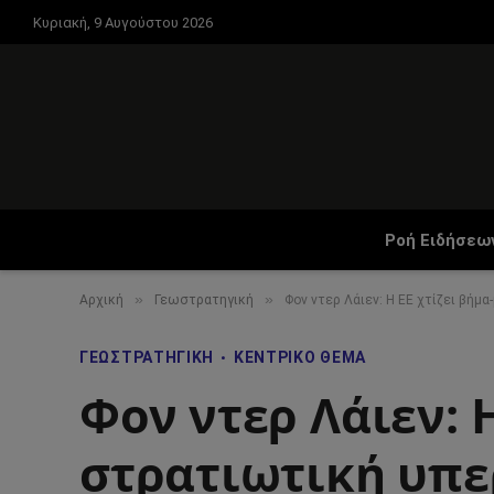
Κυριακή, 9 Αυγούστου 2026
Ροή Ειδήσεω
»
»
Αρχική
Γεωστρατηγική
Φον ντερ Λάιεν: Η ΕΕ χτίζει βήμ
ΓΕΩΣΤΡΑΤΗΓΙΚΉ
ΚΕΝΤΡΙΚΌ ΘΈΜΑ
Φον ντερ Λάιεν: 
στρατιωτική υπε