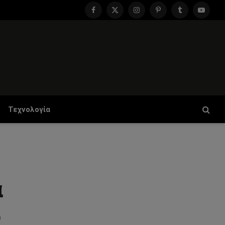
Facebook
X
Instagram
Pinterest
Tumblr
YouTu
(Twitter)
Τεχνολογία
α
ο