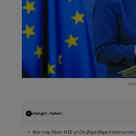
Phot
chatgpt
Sahiel
by
AI
✦
Φον ντερ Λάιεν: Η ΕΕ χτίζει βήμα-βήμα στρατιωτικ