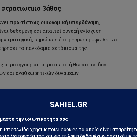
 στρατιωτικό βάθος
μένει πρωτίστως οικονομική υπερδύναμη,
ναι δεδομένη και απαιτεί συνεχή ενίσχυση.
ή στρατηγική,
σημείωσε ότι η Ευρώπη οφείλει να
ατηρήσει το παγκόσμιο εκτόπισμά της.
ίς στρατηγική και στρατιωτική θωράκιση δεν
ων και αναθεωρητικών δυνάμεων.
ε μια εξαιρετικά ευαίσθητη χρονική στιγμή.
 ετοιμάζεται να συναντήσει υψηλόβαθμα στελέχη της
τον, εν μέσω αμερικανικών απειλών περί
ου σε ορυκτά νησιού.