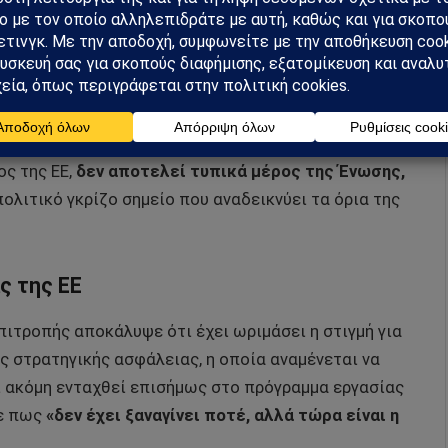
καίωμα των Γροιλανδών να αποφασίσουν οι ίδιοι για
 στην ευρωπαϊκή στήριξη.
Ωστόσο, προκάλεσε
σει αν η Γροιλανδία καλύπτεται από τη ρήτρα
2.7.
ος της ΕΕ,
δεν αποτελεί τυπικά μέρος της Ένωσης,
ολιτικό γκρίζο σημείο που αναδεικνύει τα όρια της
ς της ΕΕ
Επιτροπής αποκάλυψε ότι έχει ωριμάσει η στιγμή για
 στρατηγικής ασφάλειας, η οποία αναμένεται να
ει ακόμη ενταχθεί επισήμως στο πρόγραμμα εργασίας
πε πως
«δεν έχει ξαναγίνει ποτέ, αλλά τώρα είναι η