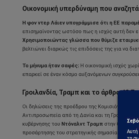
Οικονομική υπερδύναμη που αναζητά
Η φον ντερ Λάιεν υπογράμμισε ότι η ΕΕ παρα
επισημαίνοντας ωστόσο πως η ισχύς αυτή δεν εί
Χρησιμοποιώντας γλώσσα που θύμιζε εταιρικ
βελτιώνει διαρκώς τις επιδόσεις της για να δι
Το μήνυμα ήταν σαφές:
Η οικονομική ισχύς χωρ
επαρκεί σε έναν κόσμο αυξανόμενων συγκρούσε
Γροιλανδία, Τραμπ και το άρθρο 42.7
Οι δηλώσεις της προέδρου της Κομισιόν έγιναν σ
Αντιπροσωπεία από τη Δανία και τη Γροιλανδία
κυβέρνησης του
Ντόναλντ Τραμπ
στην Ουάσινγκ
προσάρτησης του στρατηγικής σημασίας, πλούσι