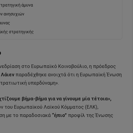
στρατηγική άμυνα
ών ανησυχιών
μυνας
αϊκής στρατηγικής
ο
υνεδρίαση στο Ευρωπαϊκό Κοινοβούλιο, η πρόεδρος
 Λάιεν
παραδέχθηκε ανοιχτά ότι η Ευρωπαϊκή Ένωση
στρατιωτική υπερδύναμη».
ίζουμε βήμα-βήμα για να γίνουμε μία τέτοια»,
 του Ευρωπαϊκού Λαϊκού Κόμματος (ΕΛΚ),
έση με το παραδοσιακά
“ήπιο”
προφίλ της Ένωσης