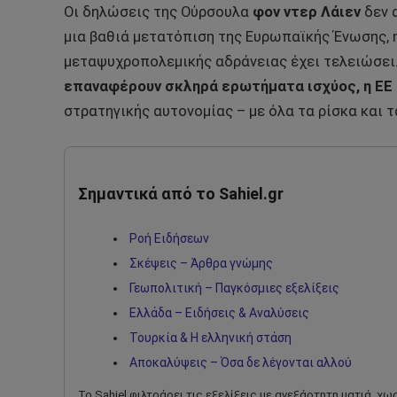
Οι δηλώσεις της Ούρσουλα
φον ντερ Λάιεν
δεν 
μια βαθιά μετατόπιση της Ευρωπαϊκής Ένωσης, η
μεταψυχροπολεμικής αδράνειας έχει τελειώσει
επαναφέρουν σκληρά ερωτήματα ισχύος, η ΕΕ φ
στρατηγικής αυτονομίας – με όλα τα ρίσκα και 
Σημαντικά από το Sahiel.gr
Ροή Ειδήσεων
Σκέψεις – Άρθρα γνώμης
Γεωπολιτική – Παγκόσμιες εξελίξεις
Ελλάδα – Ειδήσεις & Αναλύσεις
Τουρκία & Η ελληνική στάση
Αποκαλύψεις – Όσα δε λέγονται αλλού
Το Sahiel φιλτράρει τις εξελίξεις με ανεξάρτητη ματιά, χ