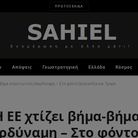
ΠΡΩΤΟΣΕΛΙΔΑ
ν
Απόψεις
Γεωστρατηγική
Ελλάδα
Κόσμος
α-βήμα στρατιωτική υπερδύναμη – Στο φόντο Γροιλανδία και Τραμπ
Η ΕΕ χτίζει βήμα-βήμ
ρδύναμη – Στο φόντ