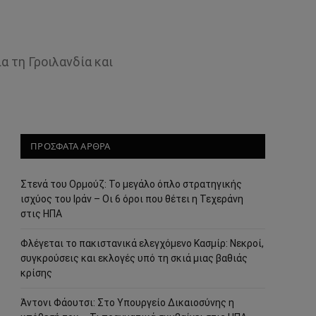
α τη Γροιλανδία και
ΠΡΟΣΦΑΤΑ ΑΡΘΡΑ
Στενά του Ορμούζ: Το μεγάλο όπλο στρατηγικής
ισχύος του Ιράν – Οι 6 όροι που θέτει η Τεχεράνη
στις ΗΠΑ
Φλέγεται το πακιστανικά ελεγχόμενο Κασμίρ: Νεκροί,
συγκρούσεις και εκλογές υπό τη σκιά μιας βαθιάς
κρίσης
Άντονι Φάουτσι: Στο Υπουργείο Δικαιοσύνης η