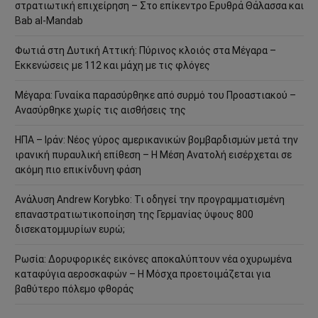
στρατιωτική επιχείρηση – Στο επίκεντρο Ερυθρά Θάλασσα και
Bab al-Mandab
Φωτιά στη Δυτική Αττική: Πύρινος κλοιός στα Μέγαρα –
Εκκενώσεις με 112 και μάχη με τις φλόγες
Μέγαρα: Γυναίκα παρασύρθηκε από συρμό του Προαστιακού –
Ανασύρθηκε χωρίς τις αισθήσεις της
ΗΠΑ – Ιράν: Νέος γύρος αμερικανικών βομβαρδισμών μετά την
ιρανική πυραυλική επίθεση – Η Μέση Ανατολή εισέρχεται σε
ακόμη πιο επικίνδυνη φάση
Ανάλυση Andrew Korybko: Τι οδηγεί την προγραμματισμένη
επαναστρατιωτικοποίηση της Γερμανίας ύψους 800
δισεκατομμυρίων ευρώ;
Ρωσία: Δορυφορικές εικόνες αποκαλύπτουν νέα οχυρωμένα
καταφύγια αεροσκαφών – Η Μόσχα προετοιμάζεται για
βαθύτερο πόλεμο φθοράς