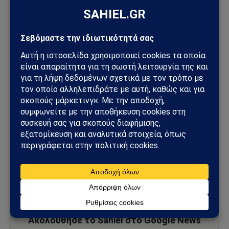
Εξερεύνησε το Sahiel.gr
Ροή Ειδήσεων
Σκέψεις – Άρθρα γνώμης
Γεωπολιτική – Παγκόσμιες εξελίξεις
Ελλάδα – Ειδήσεις & Αναλύσεις
Τουρκία & Η ελληνική στάση
Αποκαλύψεις – Όσα δε λέγονται αλλού
Το Sahiel φιλτράρει τις εξελίξεις με ανεξάρτητη ματιά, χωρίς
φίλτρα και χωρίς εξαρτήσεις. Ενημερώσου για όσα
παίζουν
πίσω απ’ τα φώτα
.
Ακολούθησε το Sahiel στο Google News