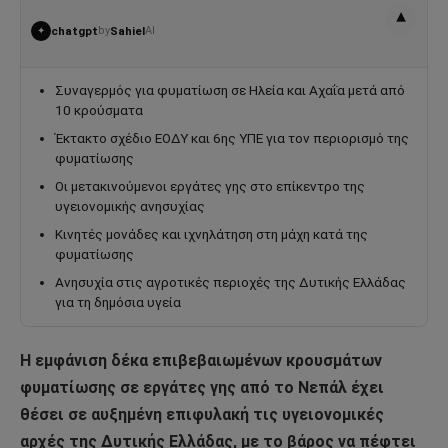
▾
chatgpt
by
Sahiel
AI
✦
Συναγερμός για φυματίωση σε Ηλεία και Αχαΐα μετά από
10 κρούσματα
Έκτακτο σχέδιο ΕΟΔΥ και 6ης ΥΠΕ για τον περιορισμό της
φυματίωσης
Οι μετακινούμενοι εργάτες γης στο επίκεντρο της
υγειονομικής ανησυχίας
Κινητές μονάδες και ιχνηλάτηση στη μάχη κατά της
φυματίωσης
Ανησυχία στις αγροτικές περιοχές της Δυτικής Ελλάδας
για τη δημόσια υγεία
Η εμφάνιση δέκα επιβεβαιωμένων κρουσμάτων
φυματίωσης σε εργάτες γης από το Νεπάλ έχει
θέσει σε αυξημένη επιφυλακή τις υγειονομικές
αρχές της Δυτικής Ελλάδας, με το βάρος να πέφτει