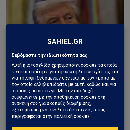
ΚΌΣΜΟΣ
ΗΠΑ – Ιράν: Νέος γύρος αμερικανικών
βομβαρδισμών μετά την ιρανική πυραυλική
επίθεση – Η Μέση Ανατολή εισέρχεται σε ακόμη
πιο επικίνδυνη φάση
31/07/2026