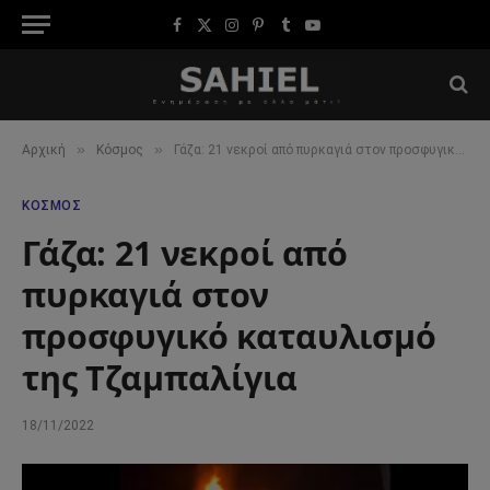
Facebook
X
Instagram
Pinterest
Tumblr
YouTube
(Twitter)
»
»
Αρχική
Κόσμος
Γάζα: 21 νεκροί από πυρκαγιά στον προσφυγικό καταυλισμό της Τζαμπαλίγια
ΚΌΣΜΟΣ
Γάζα: 21 νεκροί από
πυρκαγιά στον
προσφυγικό καταυλισμό
της Τζαμπαλίγια
18/11/2022