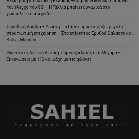
Ηλεκτρική διασύνδεση Ελλάδας–Κύπρου: Η Meridiam παίρνει
τον έλεγχο του GSI – Η Γαλλία μπαίνει δυναμικά στο
γεωπολιτικό παιχνίδι
Σαουδική Αραβία – Υεμένη: Το Ριάντ προετοιμάζει μεγάλη
στρατιωτική επιχείρηση – Στο επίκεντρο Ερυθρά Θάλασσα και
Bab al-Mandab
Φωτιά στη Δυτική Αττική: Πύρινος κλοιός στα Μέγαρα –
Εκκενώσεις με 112 και μάχη με τις φλόγες