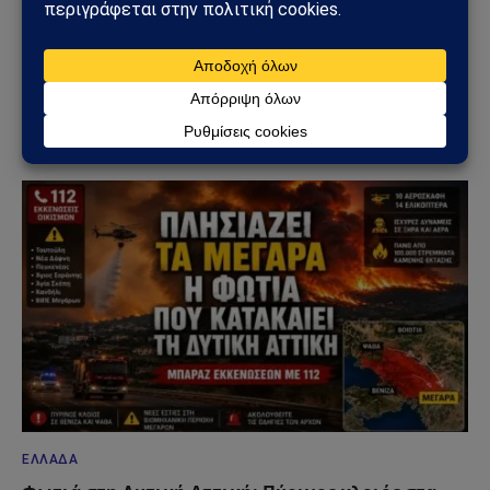
ΚΎΠΡΟΣ
Ηλεκτρική διασύνδεση Ελλάδας–Κύπρου: Η
Meridiam παίρνει τον έλεγχο του GSI – Η Γαλλία
μπαίνει δυναμικά στο γεωπολιτικό παιχνίδι
05/08/2026
ΕΛΛΆΔΑ