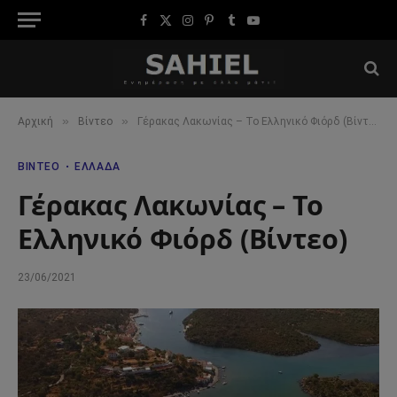
Facebook
X
Instagram
Pinterest
Tumblr
YouTube
(Twitter)
»
»
Αρχική
Βίντεο
Γέρακας Λακωνίας – Το Ελληνικό Φιόρδ (Βίντεο)
ΒΊΝΤΕΟ
ΕΛΛΆΔΑ
Γέρακας Λακωνίας – Το
Ελληνικό Φιόρδ (Βίντεο)
23/06/2021