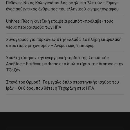
Πέθανε ο Νίκος Καλογερόπουλος σε ηλικία 74 ετών – Έφυγε
ένας αυθεντικός άνθρωπος του ελληνικού κινηματογράφου
Unitree: Πώς η κινεζική εταιρεία ρομπότ «πρόλαβε» τους
νέους περιορισμούς των ΗΠΑ
Συναγερμός για πυρκαγιές στην Ελλάδα: Σε πλήρη επιφυλακή
ο κρατικός μηχανισμός – Άνεμοι έως 9 μποφόρ
Χούθι χτύπησαν την ενεργειακή καρδιά της Σαουδικής
Αραβίας – Επίθεση με drone στο διυλιστήριο της Aramco στην
Τζαζάν
Στενά του Ορμούζ: Το μεγάλο όπλο στρατηγικής ισχύος του
Ιράν – Οι 6 όροι που θέτει η Τεχεράνη στις ΗΠΑ