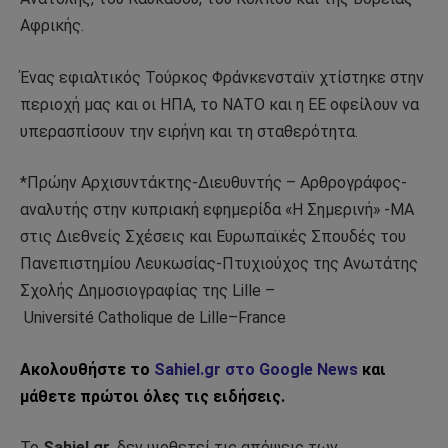
Αφρικής.
Ένας εφιαλτικός Τούρκος Φράνκενσταϊν χτίστηκε στην
περιοχή μας και οι ΗΠΑ, το ΝΑΤΟ και η ΕΕ οφείλουν να
υπερασπίσουν την ειρήνη και τη σταθερότητα.
*Πρώην Αρχισυντάκτης-Διευθυντής – Αρθρογράφος-
αναλυτής στην κυπριακή εφημερίδα «Η Σημερινή» -ΜΑ
στις Διεθνείς Σχέσεις και Ευρωπαϊκές Σπουδές του
Πανεπιστημίου Λευκωσίας-Πτυχιούχος της Ανωτάτης
Σχολής Δημοσιογραφίας της Lille –
Université Catholique de Lille–France
Ακολουθήστε το
Sahiel.gr στο Google News
και
μάθετε πρώτοι όλες τις ειδήσεις.
Το
Sahiel.gr
, δεν υιοθετεί τις απόψεις των