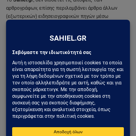
αρθρογράφων, επίσης περιλαμβάνει άρθρα άλλων
(εξωτερικών) ειδησειογραφικών πηγών μέσω
αναδημοσίευσης και άρθρα από τους αναγνώστες του
με στόχο την ενημέρωση. Στο τέλος κάθε τέτοιου
άρθρου αναγράφεται ευκρινώς η πηγή του.
Ακολούθησε το Sahiel στο Google News
Πρόσθεσε το Sahiel ως προτιμώμενη πηγή για να λαμβάνεις
πρώτος τις σημαντικότερες ειδήσεις και αναλύσεις.
Add as a preferred source
ΣΑΒΒΑ ΙΑΚΩΒΙΔΗ
Τουρκία