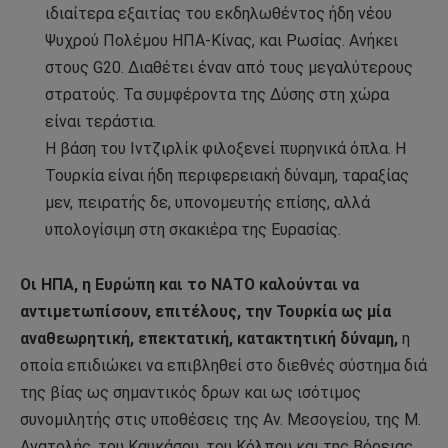
ιδιαίτερα εξαιτίας του εκδηλωθέντος ήδη νέου
Ψυχρού Πολέμου ΗΠΑ-Κίνας, και Ρωσίας. Ανήκει
στους G20. Διαθέτει έναν από τους μεγαλύτερους
στρατούς. Τα συμφέροντα της Δύσης στη χώρα
είναι τεράστια.
Η βάση του Ιντζιρλίκ φιλοξενεί πυρηνικά όπλα. Η
Τουρκία είναι ήδη περιφερειακή δύναμη, ταραξίας
μεν, πειρατής δε, υπονομευτής επίσης, αλλά
υπολογίσιμη στη σκακιέρα της Ευρασίας.
Οι ΗΠΑ, η Ευρώπη και το ΝΑΤΟ καλούνται να
αντιμετωπίσουν, επιτέλους, την Τουρκία ως μία
αναθεωρητική, επεκτατική, κατακτητική δύναμη,
η
οποία επιδιώκει να επιβληθεί στο διεθνές σύστημα διά
της βίας ως σημαντικός δρων και ως ισότιμος
συνομιλητής στις υποθέσεις της Αν. Μεσογείου, της Μ.
Ανατολής, του Καυκάσου, του Κόλπου και της Βόρειας