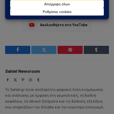
Ακολουθήστε στο Instagram
Ακολουθήστε στο YouTube
Facebook
Twitter
Pinterest
Tumblr
Sahiel Newsroom
Facebook
X
Pinterest
Instagram
Tumblr
(Twitter)
Το Sahiel.gr είναι ανεξάρτητη ψηφιακή πύλη ενημέρωσης
και ανάλυσης με έμφαση στη γεωπολιτική, τη διεθνή
ασφάλεια, τα εθνικά ζητήματα και τις διεθνείς εξελίξεις
που επηρεάζουν την Ελλάδα και τον ευρύτερο ελληνισμό.