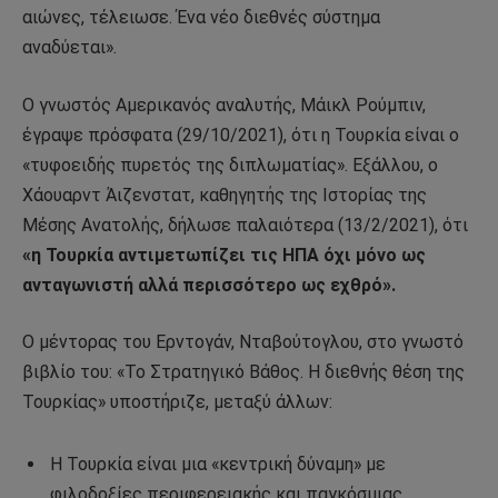
αιώνες, τέλειωσε. Ένα νέο διεθνές σύστημα
αναδύεται».
Ο γνωστός Αμερικανός αναλυτής, Μάικλ Ρούμπιν,
έγραψε πρόσφατα (29/10/2021), ότι η Τουρκία είναι ο
«τυφοειδής πυρετός της διπλωματίας». Εξάλλου, ο
Χάουαρντ Άιζενστατ, καθηγητής της Ιστορίας της
Μέσης Ανατολής, δήλωσε παλαιότερα (13/2/2021), ότι
«η Τουρκία αντιμετωπίζει τις ΗΠΑ όχι μόνο ως
ανταγωνιστή αλλά περισσότερο ως εχθρό».
Ο μέντορας του Ερντογάν, Νταβούτογλου, στο γνωστό
βιβλίο του: «Το Στρατηγικό Βάθος. Η διεθνής θέση της
Τουρκίας» υποστήριζε, μεταξύ άλλων:
Η Τουρκία είναι μια «κεντρική δύναμη» με
φιλοδοξίες περιφερειακής και παγκόσμιας