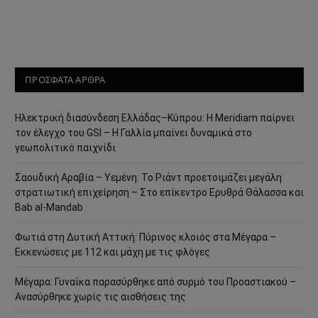
ΠΡΟΣΦΑΤΑ ΑΡΘΡΑ
Ηλεκτρική διασύνδεση Ελλάδας–Κύπρου: Η Meridiam παίρνει
τον έλεγχο του GSI – Η Γαλλία μπαίνει δυναμικά στο
γεωπολιτικό παιχνίδι
Σαουδική Αραβία – Υεμένη: Το Ριάντ προετοιμάζει μεγάλη
στρατιωτική επιχείρηση – Στο επίκεντρο Ερυθρά Θάλασσα και
Bab al-Mandab
Φωτιά στη Δυτική Αττική: Πύρινος κλοιός στα Μέγαρα –
Εκκενώσεις με 112 και μάχη με τις φλόγες
Μέγαρα: Γυναίκα παρασύρθηκε από συρμό του Προαστιακού –
Ανασύρθηκε χωρίς τις αισθήσεις της