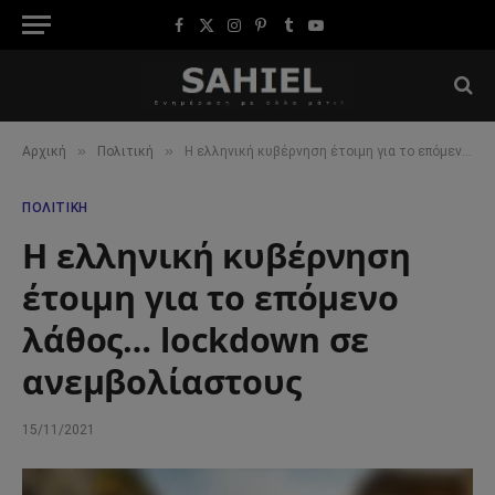
Facebook
X
Instagram
Pinterest
Tumblr
YouTube
(Twitter)
»
»
Αρχική
Πολιτική
H ελληνική κυβέρνηση έτοιμη για το επόμενο λάθος… lockdown σε ανεμβολίαστους
ΠΟΛΙΤΙΚΉ
H ελληνική κυβέρνηση
έτοιμη για το επόμενο
λάθος… lockdown σε
ανεμβολίαστους
15/11/2021