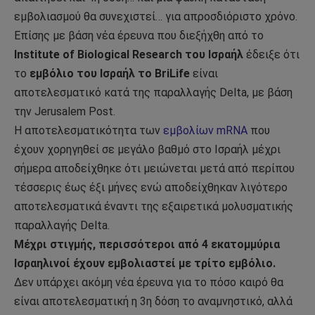
εμβολιασμού θα συνεχιστεί… για απροσδιόριστο χρόνο.
Επίσης με βάση νέα έρευνα που διεξήχθη από το
Institute of Biological Research του Ισραήλ
έδειξε ότι
το
εμβόλιο του Ισραήλ το BriLife
είναι
αποτελεσματικό κατά της παραλλαγής Delta, με βάση
την Jerusalem Post.
Η αποτελεσματικότητα των
εμβολίων mRNA
που
έχουν χορηγηθεί σε μεγάλο βαθμό στο Ισραήλ μέχρι
σήμερα αποδείχθηκε ότι μειώνεται μετά από περίπου
τέσσερις έως έξι μήνες ενώ αποδείχθηκαν λιγότερο
αποτελεσματικά έναντι της εξαιρετικά μολυσματικής
παραλλαγής Delta.
Μέχρι στιγμής, περισσότεροι από 4 εκατομμύρια
Ισραηλινοί έχουν εμβολιαστεί με τρίτο εμβόλιο.
Δεν υπάρχει ακόμη νέα έρευνα για το πόσο καιρό θα
είναι αποτελεσματική η 3η δόση το αναμνηστικό, αλλά