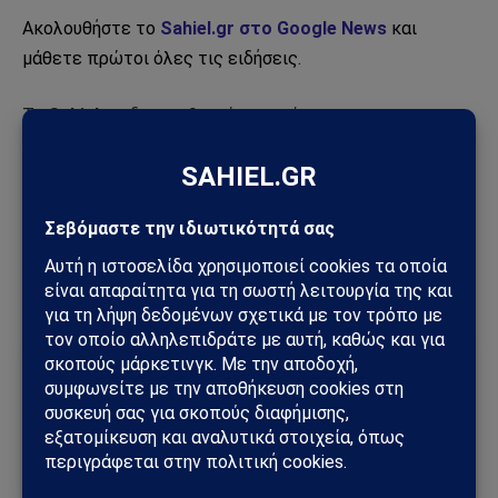
Ακολουθήστε το
Sahiel.gr στο Google News
και
μάθετε πρώτοι όλες τις ειδήσεις.
Το
Sahiel.gr
, δεν υιοθετεί τις απόψεις των
αρθρογράφων, επίσης περιλαμβάνει άρθρα άλλων
(εξωτερικών) ειδησειογραφικών πηγών μέσω
αναδημοσίευσης και άρθρα από τους αναγνώστες του
με στόχο την ενημέρωση. Στο τέλος κάθε τέτοιου
άρθρου αναγράφεται ευκρινώς η πηγή του.
Ακολούθησε το Sahiel στο Google News
Πρόσθεσε το Sahiel ως προτιμώμενη πηγή για να λαμβάνεις
πρώτος τις σημαντικότερες ειδήσεις και αναλύσεις.
Add as a preferred source