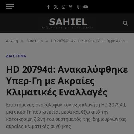
Facebook
X
Instagram
Pinterest
Tumblr
YouTube
(Twitter)
»
»
Αρχική
Διάστημα
HD 20794d: Ανακαλύφθηκε Υπερ-Γη με Ακραίες Κλιματικές Εναλλαγές
ΔΙΆΣΤΗΜΑ
HD 20794d: Ανακαλύφθηκε
Υπερ-Γη με Ακραίες
Κλιματικές Εναλλαγές
Επιστήμονες ανακάλυψαν τον εξωπλανήτη HD 20794d,
μια υπερ-Γη που κινείται μέσα και έξω από την
κατοικήσιμη ζώνη του συστήματός της, δημιουργώντας
ακραίες κλιματικές συνθήκες.