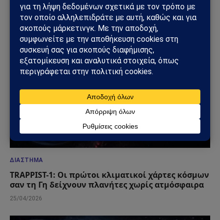
προετοιμασία εκκένωσης
05/06/2026
ΔΙΆΣΤΗΜΑ
TRAPPIST-1: Οι πρώτοι κλιματικοί χάρτες κόσμων
σαν τη Γη δείχνουν πλανήτες χωρίς ατμόσφαιρα
25/04/2026