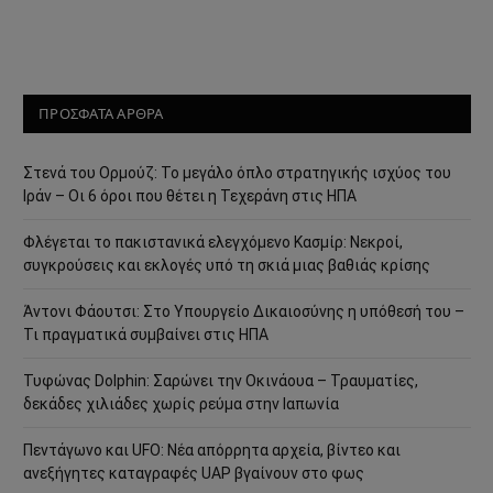
ΠΡΟΣΦΑΤΑ ΑΡΘΡΑ
Στενά του Ορμούζ: Το μεγάλο όπλο στρατηγικής ισχύος του
Ιράν – Οι 6 όροι που θέτει η Τεχεράνη στις ΗΠΑ
Φλέγεται το πακιστανικά ελεγχόμενο Κασμίρ: Νεκροί,
συγκρούσεις και εκλογές υπό τη σκιά μιας βαθιάς κρίσης
Άντονι Φάουτσι: Στο Υπουργείο Δικαιοσύνης η υπόθεσή του –
Τι πραγματικά συμβαίνει στις ΗΠΑ
Τυφώνας Dolphin: Σαρώνει την Οκινάουα – Τραυματίες,
δεκάδες χιλιάδες χωρίς ρεύμα στην Ιαπωνία
Πεντάγωνο και UFO: Νέα απόρρητα αρχεία, βίντεο και
ανεξήγητες καταγραφές UAP βγαίνουν στο φως