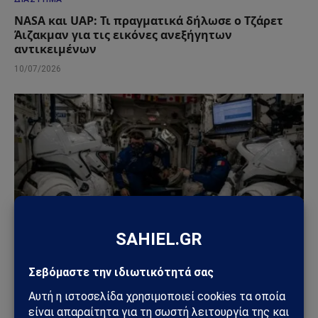
NASA και UAP: Τι πραγματικά δήλωσε ο Τζάρετ
Άιζακμαν για τις εικόνες ανεξήγητων
αντικειμένων
10/07/2026
ΔΙΆΣΤΗΜΑ
Συναγερμός στον Διεθνή Διαστημικό Σταθμό:
Διαρροή αέρα οδήγησε αστροναύτες σε