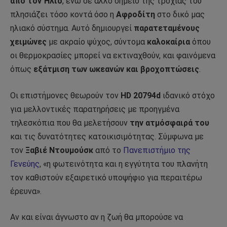
από τον Ήλιο
, ενώ σε άλλο σημείο της τροχιάς του
πλησιάζει τόσο κοντά όσο η
Αφροδίτη
στο δικό μας
ηλιακό σύστημα. Αυτό δημιουργεί
παρατεταμένους
χειμώνες
με ακραίο ψύχος, σύντομα
καλοκαίρια
όπου
οι θερμοκρασίες μπορεί να εκτιναχθούν, και φαινόμενα
όπως
εξάτμιση των ωκεανών και βροχοπτώσεις
.
Οι επιστήμονες θεωρούν τον
HD 20794d
ιδανικό στόχο
για μελλοντικές παρατηρήσεις με προηγμένα
τηλεσκόπια που θα μελετήσουν
την ατμόσφαιρά του
και τις δυνατότητες κατοικισιμότητας. Σύμφωνα με
τον
Ξαβιέ Ντουμούσκ
από το
Πανεπιστήμιο της
Γενεύης
, «η φωτεινότητα και η εγγύτητα του πλανήτη
τον καθιστούν εξαιρετικό υποψήφιο για περαιτέρω
έρευνα».
Αν και είναι άγνωστο αν η ζωή θα μπορούσε να