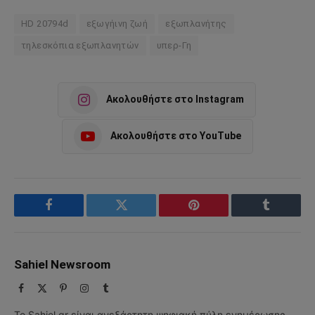
HD 20794d
εξωγήινη ζωή
εξωπλανήτης
τηλεσκόπια εξωπλανητών
υπερ-Γη
Ακολουθήστε στο Instagram
Ακολουθήστε στο YouTube
Facebook
Twitter
Pinterest
Tumblr
Sahiel Newsroom
Facebook
X
Pinterest
Instagram
Tumblr
(Twitter)
Το Sahiel.gr είναι ανεξάρτητη ψηφιακή πύλη ενημέρωσης