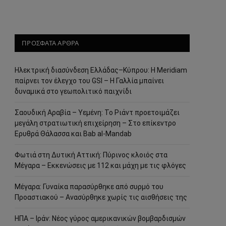
ΠΡΟΣΦΑΤΑ ΑΡΘΡΑ
Ηλεκτρική διασύνδεση Ελλάδας–Κύπρου: Η Meridiam
παίρνει τον έλεγχο του GSI – Η Γαλλία μπαίνει
δυναμικά στο γεωπολιτικό παιχνίδι
Σαουδική Αραβία – Υεμένη: Το Ριάντ προετοιμάζει
μεγάλη στρατιωτική επιχείρηση – Στο επίκεντρο
Ερυθρά Θάλασσα και Bab al-Mandab
Φωτιά στη Δυτική Αττική: Πύρινος κλοιός στα
Μέγαρα – Εκκενώσεις με 112 και μάχη με τις φλόγες
Μέγαρα: Γυναίκα παρασύρθηκε από συρμό του
Προαστιακού – Ανασύρθηκε χωρίς τις αισθήσεις της
ΗΠΑ – Ιράν: Νέος γύρος αμερικανικών βομβαρδισμών