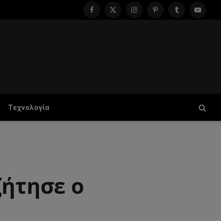
Facebook
X
Instagram
Pinterest
Tumblr
YouTu
(Twitter)
Τεχνολογία
ζήτησε ο