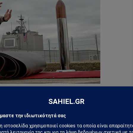
ώτης στο έδαφος μιας στρατιωτικής βάσης στη Ρουμανία
σσεται στην Ευρώπη, είναι δικό τους λάθος», είπε ο
παντήσει με κάποιο τρόπο, σε κάθε βήμα η
αθμιζόταν. Σήμερα βρισκόμαστε σε μια κατάσταση
ίσω ξανά: δεν απαιτούμε ειδικούς, αποκλειστικούς