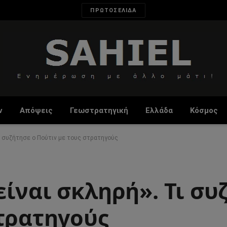
ΠΡΩΤΟΣΕΛΙΔΑ
ν
Απόψεις
Γεωστρατηγική
Ελλάδα
Κόσμος
Τι συζήτησε ο Πούτιν με τους στρατηγούς
ίναι σκληρή». Τι συ
στρατηγούς