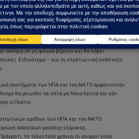
ι την ίση και αδιαίρετη ασφάλεια σε όλο τον
τα ανατολικά είναι συνέπεια της ευφορίας της νίκης
νης ανάλυσης της κατάστασης στη διεθνή σκηνή. Ο
ι σκληρά σε μη φιλικά βήματα και θα λάβει
πειλές. Ειδικότερα – για τη στρατιωτική ανάπτυξη
α.
υλικά συστήματα των ΗΠΑ και του ΝΑΤΟ εμφανιστούν
Μόσχα θα μειωθεί σε επτά με δέκα λεπτά και εάν
ησε ο Πούτιν.
ρατιωτικών ομάδων των ΗΠΑ και του ΝΑΤΟ
ξαγωγή ασκήσεων μεγάλης κλίμακας,
γματι, τα τελευταία χρόνια, οι ελιγμοί είναι