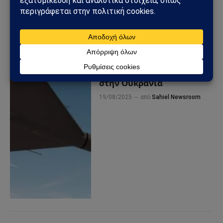
Πυρκαγιά σε διυλιστήριο
της Lukoil στο
Βόλγκογκραντ – Μαζικές
ρωσικές επιθέσεις με
drones και πυραύλους
στην Ουκρανία
19/08/2025
από
Sahiel Newsroom