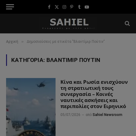
Facebook
X
Instagram
Pinterest
Tumblr
YouTube
(Twitter)
»
Αρχική
Δημοσιεύσεις με ετικέτα "Βλαντίμιρ Πούτιν"
ΚΑΤΗΓΟΡΊΑ:
ΒΛΑΝΤΊΜΙΡ ΠΟΎΤΙΝ
Κίνα και Ρωσία ενισχύουν
τη στρατιωτική τους
συνεργασία – Κοινές
ναυτικές ασκήσεις και
περιπολίες στον Ειρηνικό
05/07/2026
από
Sahiel Newsroom