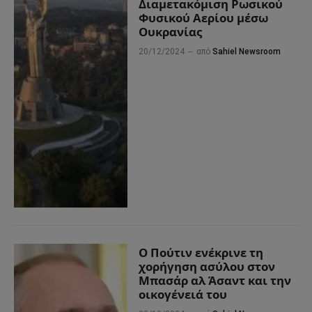
Διαμετακόμιση Ρωσικού
Φυσικού Αερίου μέσω
Ουκρανίας
20/12/2024
από
Sahiel Newsroom
Ο Πούτιν ενέκρινε τη
χορήγηση ασύλου στον
Μπασάρ αλ Άσαντ και την
οικογένειά του