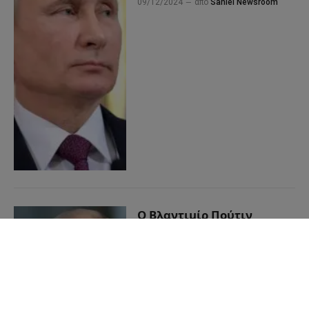
09/12/2024
από
Sahiel Newsroom
Ο Βλαντιμίρ Πούτιν
εκτοξεύει
προειδοποιητική βολή για
τον 3ο Παγκόσμιο Πόλεμο
22/11/2024
από
Sahiel Newsroom