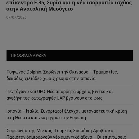
επίκεντρο F-35, Συρία και η νέα ισορροπία ισχύος
στην Ανατολική Μεσόγειο
07/07/2026
ΠΡΟΣΦΑΤΑ ΑΡΘΡΑ
Τυφώνας Dolphin: Σαρώνει την Οκινάουα – Τραυματίες,
δεκάδες χιλιάδες χωρίς ρεύμα στην Ιαπωνία
Πεντάγωνο και UFO: Νέα απόρρητα αρχεία, βίντεο και
ανεξήγητες καταγραφές UAP βγαίνουν στο φως
Ισπανία – Ιταλία: Συνοριακοί έλεγχοι, μεταναστευτική κρίση
στη Θέουτα και νέο ρήγμα στην Ευρώπη
Συμφωνία της Μέκκας: Τουρκία, Σαουδική Αραβία και
Πακιστάν δημιουργούν νέο αμυντικό άξονα – Οι επιπτώσεις