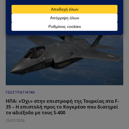
προετοιμάζεται για βαθύτερο πόλεμο φθοράς
31/07/2026
ΓΕΩΣΤΡΑΤΗΓΙΚΉ
ΗΠΑ: «Όχι» στην επιστροφή της Τουρκίας στα F-
35 – Η επιστολή προς το Κογκρέσο που διατηρεί
το αδιέξοδο με τους S-400
25/07/2026