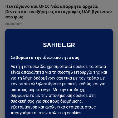
Πεντάγωνο και UFO: Νέα απόρρητα αρχεία,
βίντεο και ανεξήγητες καταγραφές UAP βγαίνουν
στο φως
08/08/2026
ΓΕΩΣΤΡΑΤΗΓΙΚΉ
Ρωσία: Δορυφορικές εικόνες αποκαλύπτουν νέα
οχυρωμένα καταφύγια αεροσκαφών – Η Μόσχα