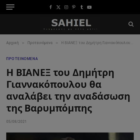
Facebook
X
Instagram
Pinterest
Tumblr
YouTube
(Twitter)
»
»
Αρχική
Προτεινόμενα
Η BIANEΞ του Δημήτρη Γιαννακόπουλου θα αναλάβει την αναδάσωση της Βαρυμπόμπης
ΠΡΟΤΕΙΝΌΜΕΝΑ
Η BIANEΞ του Δημήτρη
Γιαννακόπουλου θα
αναλάβει την αναδάσωση
της Βαρυμπόμπης
05/08/2021