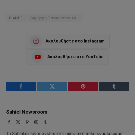
BIANEΞ
Δημήτρη Γιαννακόπουλου
Ακολουθήστε στο Instagram
Ακολουθήστε στο YouTube
Facebook
Twitter
Pinterest
Tumblr
Sahiel Newsroom
Facebook
X
Pinterest
Instagram
Tumblr
(Twitter)
Το Sahiel.gr είναι ανεξάρτητη ψηφιακή πύλη ενημέρωσης