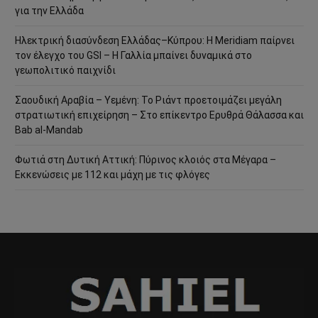
για την Ελλάδα
Ηλεκτρική διασύνδεση Ελλάδας–Κύπρου: Η Meridiam παίρνει
τον έλεγχο του GSI – Η Γαλλία μπαίνει δυναμικά στο
γεωπολιτικό παιχνίδι
Σαουδική Αραβία – Υεμένη: Το Ριάντ προετοιμάζει μεγάλη
στρατιωτική επιχείρηση – Στο επίκεντρο Ερυθρά Θάλασσα και
Bab al-Mandab
Φωτιά στη Δυτική Αττική: Πύρινος κλοιός στα Μέγαρα –
Εκκενώσεις με 112 και μάχη με τις φλόγες