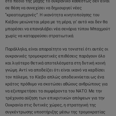
στο πεδίο της μάχης το ουκρανικό καθεστώς δεν είναι
σε θέση να συνεχίσει να δημιουργεί νέες
“κρεατομηχανές”. Η ικανότητα κινητοποίησης του
Κιέβου μειώνεται μέρα με τη μέρα, γι’ αυτό και δεν θα
μπορέσει να επαναλάβει νέα σενάρια τύπου Μπαχμούτ
χωρίς να καταρρεύσει στρατιωτικά.
Παράλληλα, είναι απαραίτητο να τονιστεί ότι αυτές οι
ουκρανικές τρομοκρατικές επιθέσεις παράγουν όλο
και λιγότερο θετικά αποτελέσματα στη δυτική κοινή
γνώμη. Αντί να αποδείξει ότι είναι ικανό να κερδίσει
τον πόλεμο, το Κίεβο απλώς αποδεικνύεται ως ένα
κράτος πρόθυμο να σκοτώσει αθώους ανθρώπους για
να εξυπηρετήσει τα συμφέροντα του ΝΑΤΟ. Με την
τρέχουσα αύξηση των επικριτικών απόψεων για την
Ουκρανία στις δυτικές χώρες, η στρατηγική της
συγκέντρωσης υποστήριξης μέσω της τρομοκρατίας