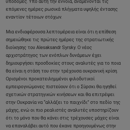
υποδομές. Υπό αυτή την έννοια, αναμένονται τις
επόμενες ημέρες ρωσικά πλήγματα υψηλής έντασης
εναντίον τέτοιων στόχων.
Μια ενδιαφέρουσα λεπτομέρεια είναι ότι η επίθεση
σημειώθηκε τις πρώτες ημέρες της στρατιωτικής
διοίκησης του Alesaksandr Syrsky. Ο νέος
αρχιστράτηγος των ενόπλων δυνάμεων έχει
δημιουργήσει προσδοκίες στους αναλυτές για το ποια
θα είναι η στάση του στην τρέχουσα ουκρανική κρίση.
Ορισμένοι προκατειλημμένοι φιλοδυτικοί
εμπειρογνώμονες πιστεύουν ότι ο Σύρσκι θα ηγηθεί
σχετικών στρατηγικών κινήσεων και θα επιτρέψει
στην Ουκρανία να “αλλάξει το παιχνίδι” στο πεδίο της
μάχης, ενώ οι πιο ρεαλιστές αναλυτές υποστηρίζουν
ότι το μόνο που θα κάνει στις τρέχουσες μάχες είναι
να επαναλάβει αυτό που έκανε προηγουμένως στην