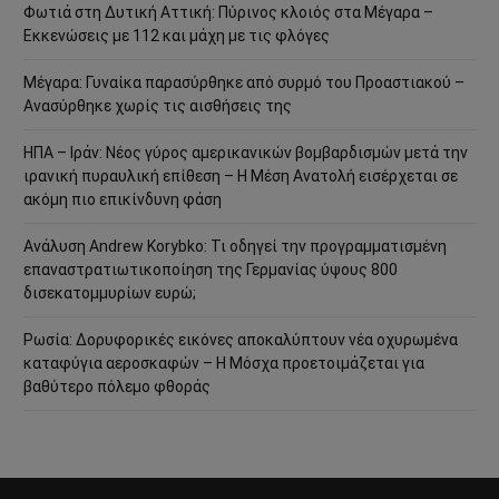
Φωτιά στη Δυτική Αττική: Πύρινος κλοιός στα Μέγαρα –
Εκκενώσεις με 112 και μάχη με τις φλόγες
Μέγαρα: Γυναίκα παρασύρθηκε από συρμό του Προαστιακού –
Ανασύρθηκε χωρίς τις αισθήσεις της
ΗΠΑ – Ιράν: Νέος γύρος αμερικανικών βομβαρδισμών μετά την
ιρανική πυραυλική επίθεση – Η Μέση Ανατολή εισέρχεται σε
ακόμη πιο επικίνδυνη φάση
Ανάλυση Andrew Korybko: Τι οδηγεί την προγραμματισμένη
επαναστρατιωτικοποίηση της Γερμανίας ύψους 800
δισεκατομμυρίων ευρώ;
Ρωσία: Δορυφορικές εικόνες αποκαλύπτουν νέα οχυρωμένα
καταφύγια αεροσκαφών – Η Μόσχα προετοιμάζεται για
βαθύτερο πόλεμο φθοράς