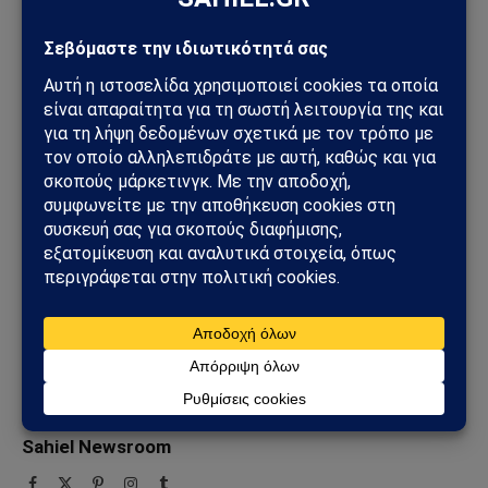
Lucas Leiroz
Επίθεση
μεθόδους
Μπέλγκοροντ
Σύρσκι
τρομοκρατικές
Ακολουθήστε στο Instagram
Ακολουθήστε στο YouTube
Facebook
Twitter
Pinterest
Tumblr
Sahiel Newsroom
Facebook
X
Pinterest
Instagram
Tumblr