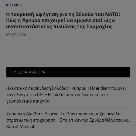
ΚΌΣΜΟΣ
Η τουρκική αφήγηση για τη Σύνοδο του ΝΑΤΟ:
Πώς η Άγκυρα επιχειρεί να εμφανιστεί ως ο
αναντικατάστατος πυλώνας της Συμμαχίας
07/07/2026
ΠΡΟΣΦΑΤΑ ΑΡΘΡΑ
Ηλεκτρική διασύνδεση Ελλάδας–Κύπρου: Η Meridiam παίρνει
τον έλεγχο του GSI – Η Γαλλία μπαίνει δυναμικά στο
γεωπολιτικό παιχνίδι
Σαουδική Αραβία – Υεμένη: Το Ριάντ προετοιμάζει μεγάλη
στρατιωτική επιχείρηση – Στο επίκεντρο Ερυθρά Θάλασσα και
Bab al-Mandab