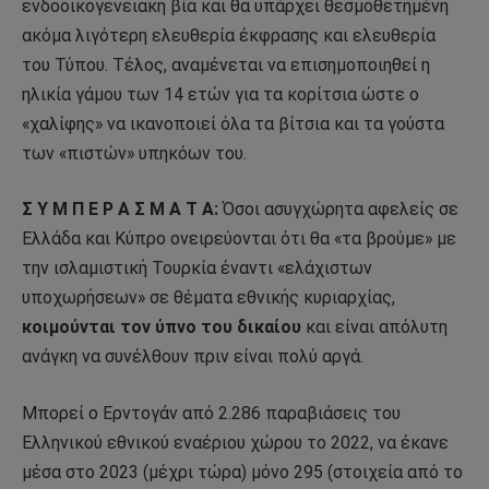
ενδοοικογενειακή βία και θα υπάρχει θεσμοθετημένη
ακόμα λιγότερη ελευθερία έκφρασης και ελευθερία
του Τύπου. Τέλος, αναμένεται να επισημοποιηθεί η
ηλικία γάμου των 14 ετών για τα κορίτσια ώστε ο
«χαλίφης» να ικανοποιεί όλα τα βίτσια και τα γούστα
των «πιστών» υπηκόων του.
Σ Υ Μ Π Ε Ρ Α Σ Μ Α Τ Α:
Όσοι ασυγχώρητα αφελείς σε
Ελλάδα και Κύπρο ονειρεύονται ότι θα «τα βρούμε» με
την ισλαμιστική Τουρκία έναντι «ελάχιστων
υποχωρήσεων» σε θέματα εθνικής κυριαρχίας,
κοιμούνται τον ύπνο του δικαίου
και είναι απόλυτη
ανάγκη να συνέλθουν πριν είναι πολύ αργά.
Μπορεί ο Ερντογάν από 2.286 παραβιάσεις του
Ελληνικού εθνικού εναέριου χώρου το 2022, να έκανε
μέσα στο 2023 (μέχρι τώρα) μόνο 295 (στοιχεία από το