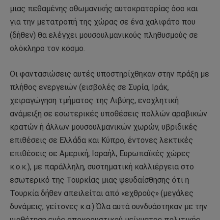
μιας πεθαμένης οθωμανικής αυτοκρατορίας όσο και
για την μετατροπή της χώρας σε ένα χαλιφάτο που
(δήθεν) θα ελέγχει μουσουλμανικούς πληθυσμούς σε
ολόκληρο τον κόσμο.
Οι φαντασιώσεις αυτές υποστηρίχθηκαν στην πράξη με
πλήθος ενεργειών (εισβολές σε Συρία, Ιράκ,
χειραγώγηση τμήματος της Λιβύης, ενοχλητική
ανάμειξη σε εσωτερικές υποθέσεις πολλών αραβικών
κρατών ή άλλων μουσουλμανικών χωρών, υβριδικές
επιθέσεις σε Ελλάδα και Κύπρο, έντονες λεκτικές
επιθέσεις σε Αμερική, Ισραήλ, Ευρωπαϊκές χώρες
κ.ο.κ.), με παράλληλη, συστηματική καλλιέργεια στο
εσωτερικό της Τουρκίας μιας ψευδαίσθησης ότι η
Τουρκία δήθεν απειλείται από «εχθρούς» (μεγάλες
δυνάμεις, γείτονες κ.α.) Όλα αυτά συνδυάστηκαν με την
υιοθέτηση ενός αποκρουστικού μείγματος πολιτικής