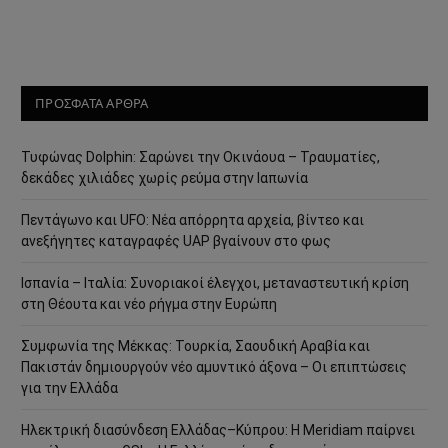
ΠΡΟΣΦΑΤΑ ΑΡΘΡΑ
Τυφώνας Dolphin: Σαρώνει την Οκινάουα – Τραυματίες,
δεκάδες χιλιάδες χωρίς ρεύμα στην Ιαπωνία
Πεντάγωνο και UFO: Νέα απόρρητα αρχεία, βίντεο και
ανεξήγητες καταγραφές UAP βγαίνουν στο φως
Ισπανία – Ιταλία: Συνοριακοί έλεγχοι, μεταναστευτική κρίση
στη Θέουτα και νέο ρήγμα στην Ευρώπη
Συμφωνία της Μέκκας: Τουρκία, Σαουδική Αραβία και
Πακιστάν δημιουργούν νέο αμυντικό άξονα – Οι επιπτώσεις
για την Ελλάδα
Ηλεκτρική διασύνδεση Ελλάδας–Κύπρου: Η Meridiam παίρνει