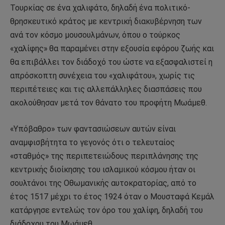
Τουρκίας σε ένα χαλιφάτο, δηλαδή ένα πολιτικό-
θρησκευτικό κράτος με κεντρική διακυβέρνηση των
ανά τον κόσμο μουσουλμάνων, όπου ο τούρκος
«χαλίφης» θα παραμένει στην εξουσία εφόρου ζωής και
θα επιβάλλει τον διάδοχό του ώστε να εξασφαλιστεί η
απρόσκοπτη συνέχεια του «χαλιφάτου», χωρίς τις
περιπέτειες και τις αλλεπάλληλες διασπάσεις που
ακολούθησαν μετά τον θάνατο του προφήτη Μωάμεθ.
«Υπόβαθρο» των φαντασιώσεων αυτών είναι
αναμφισβήτητα το γεγονός ότι ο τελευταίος
«σταθμός» της περιπετειώδους περιπλάνησης της
κεντρικής διοίκησης του ισλαμικού κόσμου ήταν οι
σουλτάνοι της Οθωμανικής αυτοκρατορίας, από το
έτος 1517 μέχρι το έτος 1924 όταν ο Μουσταφά Κεμάλ
κατάργησε εντελώς τον όρο του χαλίφη, δηλαδή του
διάδοχου του Μωάμεθ.