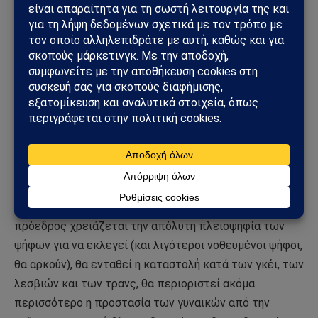
Πρώτον ετοιμάζει νέα νομοθεσία ώστε ο ιδιωτικός
του στρατός, η παραστρατιωτική οργάνωση SADAT του
Ali Kamil Melih Tanrıverdi, (θεωρείται η «Wagner του
Ερντογάν») να μπορεί επίσημα να «δραστηριοποιηθεί»
διεθνώς, όπως π.χ. σε Ελλάδα ή Κύπρο.
Δεύτερον ετοιμάζει νέο σύνταγμα (είναι βέβαιο ότι θα
«εγκριθεί» με τις ήδη δοκιμασμένες μεθόδους
εκλογικής νοθείας), σύμφωνα με το οποίο θα μπορεί να
παραμείνει πρόεδρος (δηλαδή «χαλίφης») εφόρου
ζωής, θα καταργηθεί η διάταξη σύμφωνα με την οποία ο
πρόεδρος χρειάζεται την απόλυτη πλειοψηφία των
ψήφων για να εκλεγεί (και λιγότεροι νοθευμένοι ψήφοι,
θα αρκούν), θα ενταθεί η καταστολή κατά των γκέι, των
λεσβιών και των τρανς, θα περιοριστεί ακόμα
περισσότερο η προστασία των γυναικών από την