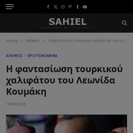
Facebook
X
Instagram
Pinterest
Tumblr
YouTube
(Twitter)
»
»
Αρχική
Απόψεις
Η φαντασίωση τουρκικού χαλιφάτου του Λεωνίδα Κουμάκη
ΑΠΌΨΕΙΣ
ΠΡΟΤΕΙΝΌΜΕΝΑ
Η φαντασίωση τουρκικού
χαλιφάτου του Λεωνίδα
Κουμάκη
18/08/2023