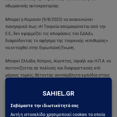
οθωμανικής αυτοκρατορίας.
Μπορεί η Κομισιόν (9/8/2023) να ανακοινώνει
πανηγυρικά πως «Η Τουρκία απομακρύνεται από την
Ε.Ε., δεν εφαρμόζει τις αποφάσεις του ΕΔΑΔ»,
διαψεύδοντας το αφήγημα της τουρκικής «επιθυμίας»
να ενταχθεί στην Ευρωπαϊκή Ένωση.
Μπορεί Ελλάδα, Κύπρος, Αίγυπτος, Ισραήλ και Η.Π.Α. να
συντονίζονται σε πολλούς και διαφορετικούς επί
μέρους τομείς, θέτοντας ανυπέρβλητα εμπόδια στους
διακηρυγμένους επεκτατικούς στόχους της Άγκυρας.
Ο Ρ. Τ. Ερντογάν όμως επιμένει με μικρά και σταθερά
βήματα να θέτει τις βάσεις για την μελλοντική
πραγματοποίηση των φαντασιώσεων του: