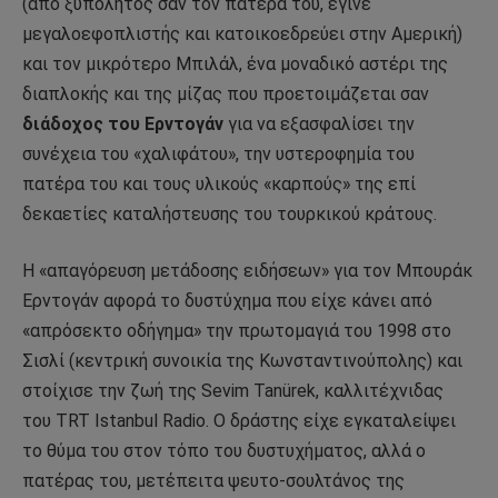
(από ξυπόλητος σαν τον πατέρα του, έγινε
μεγαλοεφοπλιστής και κατοικοεδρεύει στην Αμερική)
και τον μικρότερο Μπιλάλ, ένα μοναδικό αστέρι της
διαπλοκής και της μίζας που προετοιμάζεται σαν
διάδοχος του Ερντογάν
για να εξασφαλίσει την
συνέχεια του «χαλιφάτου», την υστεροφημία του
πατέρα του και τους υλικούς «καρπούς» της επί
δεκαετίες καταλήστευσης του τουρκικού κράτους.
Η «απαγόρευση μετάδοσης ειδήσεων» για τον Μπουράκ
Ερντογάν αφορά το δυστύχημα που είχε κάνει από
«απρόσεκτο οδήγημα» την πρωτομαγιά του 1998 στο
Σισλί (κεντρική συνοικία της Κωνσταντινούπολης) και
στοίχισε την ζωή της Sevim Tanürek, καλλιτέχνιδας
του TRT Istanbul Radio. Ο δράστης είχε εγκαταλείψει
το θύμα του στον τόπο του δυστυχήματος, αλλά ο
πατέρας του, μετέπειτα ψευτο-σουλτάνος της