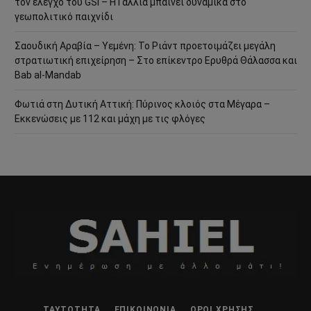
τον έλεγχο του GSI – Η Γαλλία μπαίνει δυναμικά στο
γεωπολιτικό παιχνίδι
Σαουδική Αραβία – Υεμένη: Το Ριάντ προετοιμάζει μεγάλη
στρατιωτική επιχείρηση – Στο επίκεντρο Ερυθρά Θάλασσα και
Bab al-Mandab
Φωτιά στη Δυτική Αττική: Πύρινος κλοιός στα Μέγαρα –
Εκκενώσεις με 112 και μάχη με τις φλόγες
ΤΑΥΤΌΤΗΤΑ
ΕΠΙΚΟΙΝΩΝΊΑ
ΌΡΟΙ ΧΡΉΣΗΣ