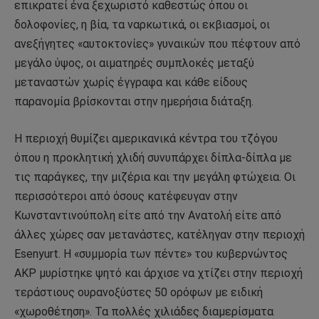
επικρατεί ένα ξεχωριστό καθεστώς όπου οι
δολοφονίες, η βία, τα ναρκωτικά, οι εκβιασμοί, οι
ανεξήγητες «αυτοκτονίες» γυναικών που πέφτουν από
μεγάλο ύψος, οι αιματηρές συμπλοκές μεταξύ
μεταναστών χωρίς έγγραφα και κάθε είδους
παρανομία βρίσκονται στην ημερήσια διάταξη.
Η περιοχή θυμίζει αμερικανικά κέντρα του τζόγου
όπου η προκλητική χλιδή συνυπάρχει δίπλα-δίπλα με
τις παράγκες, την μιζέρια και την μεγάλη φτώχεια. Οι
περισσότεροι από όσους κατέφευγαν στην
Κωνσταντινούπολη είτε από την Ανατολή είτε από
άλλες χώρες σαν μετανάστες, κατέληγαν στην περιοχή
Esenyurt. Η «συμμορία των πέντε» του κυβερνώντος
ΑΚΡ μυρίστηκε ψητό και άρχισε να χτίζει στην περιοχή
τεράστιους ουρανοξύστες 50 ορόφων με ειδική
«χωροθέτηση». Τα πολλές χιλιάδες διαμερίσματα